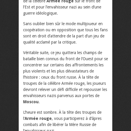
de la célèbre
Armée rouge
sur le front de
l’Est et pour l’envahisseur nazi au sein d’une
guerre idéologique.
Sans oublier bien sûr le mode multijoueur en
coopération ou en opposition que tous les fans
sont en droit d’attendre de la part d’un jeu de
qualité acclamé par la critique.
Véritable suite, ce jeu quittera les champs de
bataille bien connus du front de l’Ouest pour se
concentrer sur certains des affrontements les
plus violents et les plus dévastateurs de
l’histoire : ceux du front russe. À la tête de
troupes de la célèbre Armée rouge, les joueurs
devront relever un défi difficile et repousser les
envahisseurs nazis parvenus aux portes de
Moscou
.
L’heure est sombre. À la tête des troupes de
l’
Armée rouge
, vous participerez à d’âpres
combats afin de libérer la Mère Russie de
l’envahisseur nazi.