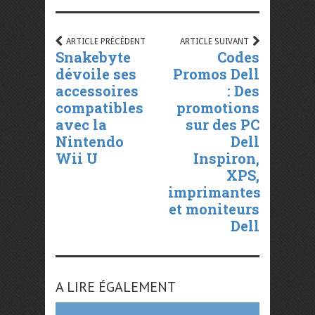
ARTICLE PRÉCÉDENT
ARTICLE SUIVANT
Snakebyte
Codes
dévoile ses
Promos Dell
accessoires
: Des
compatibles
promotions
avec la
sur des PC
Nintendo
Dell
Wii U
Inspiron,
XPS,
imprimantes
et moniteurs
Dell
A LIRE ÉGALEMENT