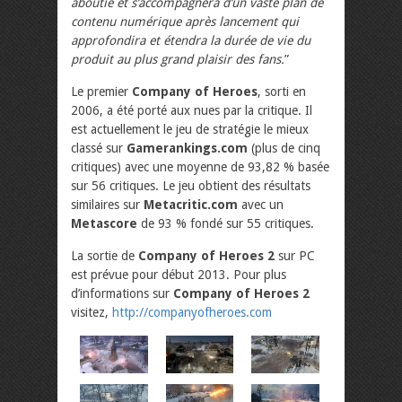
aboutie et s’accompagnera d’un vaste plan de
contenu numérique après lancement qui
approfondira et étendra la durée de vie du
produit au plus grand plaisir des fans.
”
Le premier
Company of Heroes
, sorti en
2006, a été porté aux nues par la critique. Il
est actuellement le jeu de stratégie le mieux
classé sur
Gamerankings.com
(plus de cinq
critiques) avec une moyenne de 93,82 % basée
sur 56 critiques. Le jeu obtient des résultats
similaires sur
Metacritic.com
avec un
Metascore
de 93 % fondé sur 55 critiques.
La sortie de
Company of Heroes 2
sur PC
est prévue pour début 2013. Pour plus
d’informations sur
Company of Heroes 2
visitez,
http://companyofheroes.com