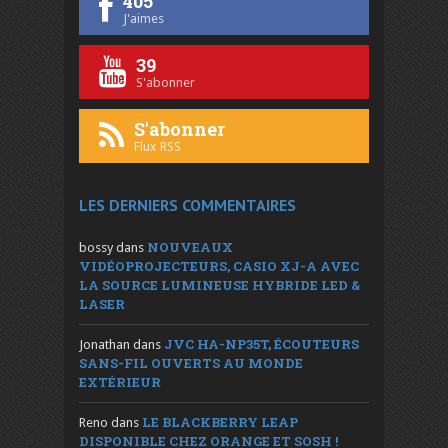
405
J'aimes
39
S'abonner
S'abonner
Flux RSS
LES DERNIERS COMMENTAIRES
NOUVEAUX
bossy
dans
VIDÉOPROJECTEURS, CASIO XJ-A AVEC
LA SOURCE LUMINEUSE HYBRIDE LED &
LASER
JVC HA-NP35T, ÉCOUTEURS
Jonathan
dans
SANS-FIL OUVERTS AU MONDE
EXTÉRIEUR
LE BLACKBERRY LEAP
Reno
dans
DISPONIBLE CHEZ ORANGE ET SOSH !