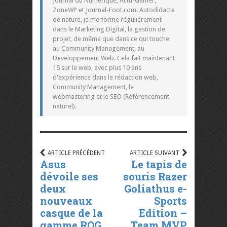
Journal du Numérique, Actu-Gamer,
ZoneWP et Journal-Foot.com. Autodidacte
de nature, je me forme régulièrement
dans le Marketing Digital, la gestion de
projet, de même que dans ce qui touche
au Community Management, au
Developpement Web. Cela fait maintenant
15 sur le web, avec plus 10 ans
d'expérience dans le rédaction web,
Community Management, le
webmastering et le SEO (Référencement
naturel).
ARTICLE PRÉCÉDENT
ARTICLE SUIVANT
Asus
Le tapis de
dévoile ses
souris Razer
deux
Goliathus e-
nouveaux
Sports
casque de la
Edition –
gamme ROG,
Team MVP