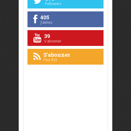
Followers
405
J'aimes
39
S'abonner
S'abonner
Flux RSS