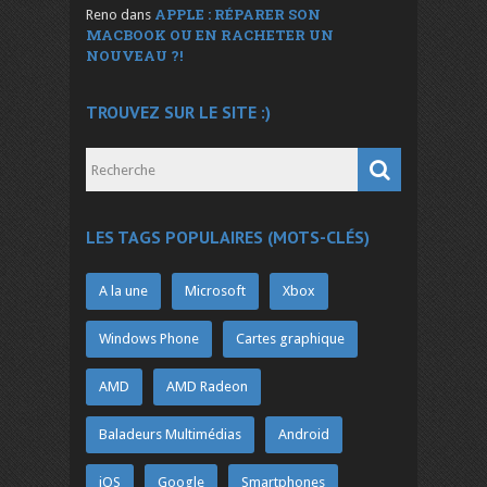
APPLE : RÉPARER SON
Reno
dans
MACBOOK OU EN RACHETER UN
NOUVEAU ?!
TROUVEZ SUR LE SITE :)
LES TAGS POPULAIRES (MOTS-CLÉS)
A la une
Microsoft
Xbox
Windows Phone
Cartes graphique
AMD
AMD Radeon
Baladeurs Multimédias
Android
iOS
Google
Smartphones