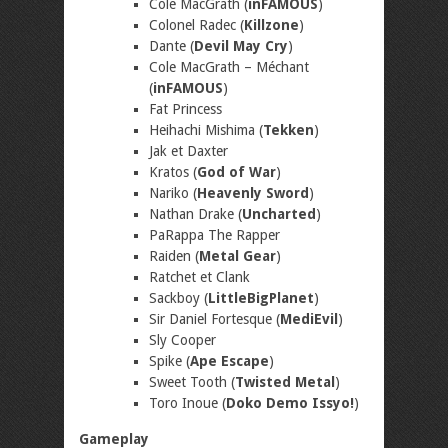
Cole MacGrath (
inFAMOUS
)
Colonel Radec (
Killzone
)
Dante (
Devil May Cry
)
Cole MacGrath – Méchant
(
inFAMOUS
)
Fat Princess
Heihachi Mishima (
Tekken
)
Jak et Daxter
Kratos (
God of War
)
Nariko (
Heavenly Sword
)
Nathan Drake (
Uncharted
)
PaRappa The Rapper
Raiden (
Metal Gear
)
Ratchet et Clank
Sackboy (
LittleBigPlanet
)
Sir Daniel Fortesque (
MediEvil
)
Sly Cooper
Spike (
Ape Escape
)
Sweet Tooth (
Twisted Metal
)
Toro Inoue (
Doko Demo Issyo!
)
Gameplay