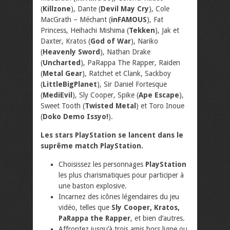
(
Killzone
), Dante (
Devil May Cry
), Cole
MacGrath – Méchant (
inFAMOUS
), Fat
Princess, Heihachi Mishima (
Tekken
), Jak et
Daxter, Kratos (
God of War
), Nariko
(
Heavenly Sword
), Nathan Drake
(
Uncharted
), PaRappa The Rapper, Raiden
(
Metal Gear
), Ratchet et Clank, Sackboy
(
LittleBigPlanet
), Sir Daniel Fortesque
(
MediEvil
), Sly Cooper, Spike (
Ape Escape
),
Sweet Tooth (
Twisted Metal
) et Toro Inoue
(
Doko Demo Issyo!
).
Les stars PlayStation se lancent dans le
suprême match PlayStation.
Choisissez les personnages
PlayStation
les plus charismatiques pour participer à
une baston explosive.
Incarnez des icônes légendaires du jeu
vidéo, telles que
Sly Cooper, Kratos,
PaRappa the Rapper
, et bien d’autres.
Affrontez jusqu’à trois amis hors ligne ou