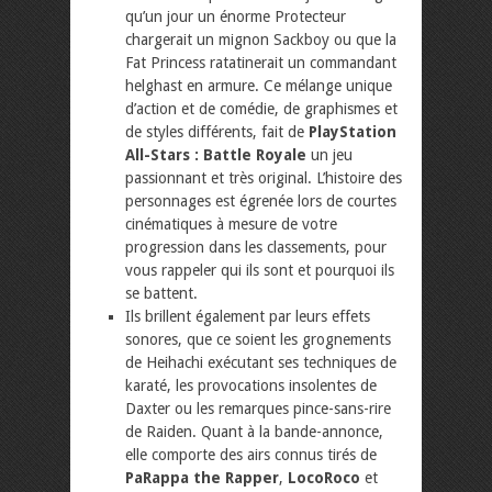
qu’un jour un énorme Protecteur
chargerait un mignon Sackboy ou que la
Fat Princess ratatinerait un commandant
helghast en armure. Ce mélange unique
d’action et de comédie, de graphismes et
de styles différents, fait de
PlayStation
All-Stars : Battle Royale
un jeu
passionnant et très original. L’histoire des
personnages est égrenée lors de courtes
cinématiques à mesure de votre
progression dans les classements, pour
vous rappeler qui ils sont et pourquoi ils
se battent.
Ils brillent également par leurs effets
sonores, que ce soient les grognements
de Heihachi exécutant ses techniques de
karaté, les provocations insolentes de
Daxter ou les remarques pince-sans-rire
de Raiden. Quant à la bande-annonce,
elle comporte des airs connus tirés de
PaRappa the Rapper
,
LocoRoco
et