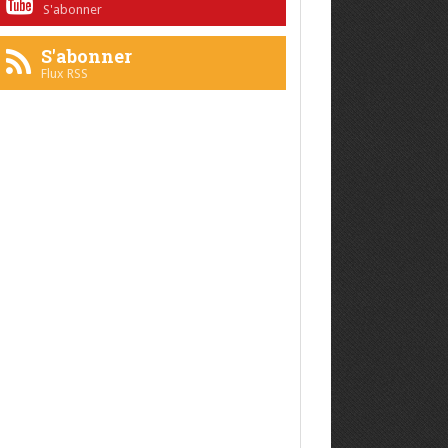
S'abonner
S'abonner
Flux RSS