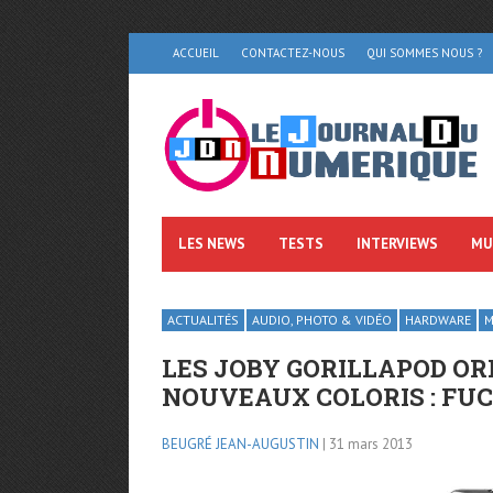
ACCUEIL
CONTACTEZ-NOUS
QUI SOMMES NOUS ?
LES NEWS
TESTS
INTERVIEWS
MU
ACTUALITÉS
AUDIO, PHOTO & VIDÉO
HARDWARE
M
LES JOBY GORILLAPOD OR
NOUVEAUX COLORIS : FUCH
BEUGRÉ JEAN-AUGUSTIN
| 31 mars 2013