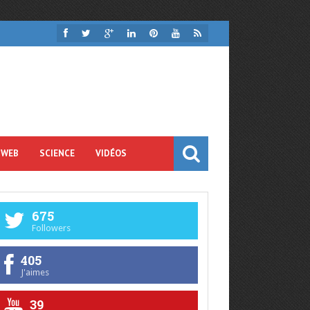
 WEB
SCIENCE
VIDÉOS
675
Followers
405
J'aimes
39