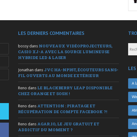
LES DERNIERS COMMENTAIRES
TRO
NOUVEAUX VIDÉOPROJECTEURS,
bossy
dans
CASIO XJ-A AVEC LA SOURCE LUMINEUSE
HYBRIDE LED & LASER
LES
JVC HA-NP35T, ÉCOUTEURS SANS-
Jonathan
dans
FIL OUVERTS AU MONDE EXTÉRIEUR
A l
LE BLACKBERRY LEAP DISPONIBLE
Reno
dans
CHEZ ORANGE ET SOSH !
Wi
ATTENTION : PIRATAGE ET
Reno
dans
AM
RÉCUPÉRATION DE COMPTE FACEBOOK ?!
AGAR.IO, LE JEU GRATUIT ET
An
Reno
dans
ADDICTIF DU MOMENT ?