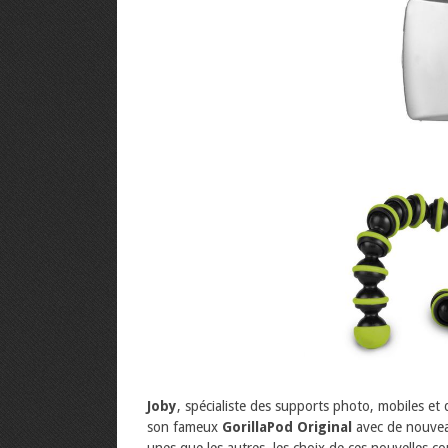
Joby
, spécialiste des supports photo, mobiles et 
son fameux
GorillaPod Original
avec de nouveaux
unes que les autres, les choix de ces nouvelles co