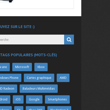
UVEZ SUR LE SITE :)
 TAGS POPULAIRES (MOTS-CLÉS)
a une
Microsoft
Xbox
ndows Phone
Cartes graphique
AMD
D Radeon
Baladeurs Multimédias
droid
iOS
Google
Smartphones