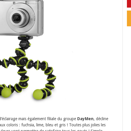
d’éclairage mais également filiale du groupe
DayMen
, décline
 coloris : fuchsia, lime, bleu et gris ! Toutes plus jolies les
uleurs vont permettre de satisfaire tous les gouts ! Simple