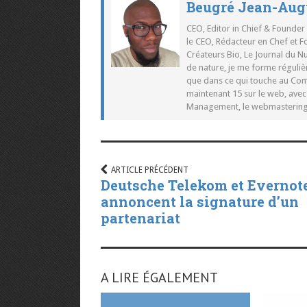
Beugré Jean-Aug
CEO, Editor in Chief & Founder
le CEO, Rédacteur en Chef et F
Créateurs Bio, Le Journal du 
de nature, je me forme réguliè
que dans ce qui touche au Co
maintenant 15 sur le web, ave
Management, le webmastering e
ARTICLE PRÉCÉDENT
Deutsche Telekom et Evernot
annoncent la signature d’un
partenariat
A LIRE ÉGALEMENT