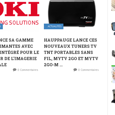
S
ACTUALITÉS
ANCE SA GAMME
HAUPPAUGE LANCE CES
IMANTES AVEC
NOUVEAUX TUNERS TV
INTÉGRÉ POUR LE
TNT PORTABLES SANS
R DE L’IMAGERIE
FIL, MYTV 2GO ET MYTV
ALE
2GO-M ...
0 Commentaires
0 Commentaires