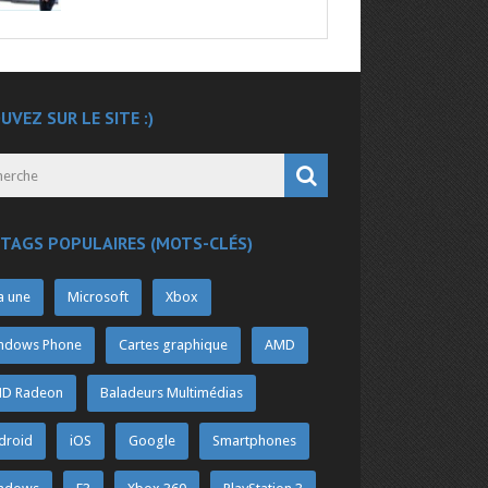
UVEZ SUR LE SITE :)
 TAGS POPULAIRES (MOTS-CLÉS)
a une
Microsoft
Xbox
ndows Phone
Cartes graphique
AMD
D Radeon
Baladeurs Multimédias
droid
iOS
Google
Smartphones