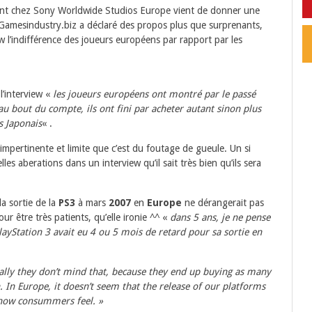
dent chez Sony Worldwide Studios Europe vient de donner une
Gamesindustry.biz a déclaré des propos plus que surprenants,
ew l’indifférence des joueurs européens par rapport par les
l’interview «
les joueurs européens ont montré par le passé
 au bout du compte, ils ont fini par acheter autant sinon plus
s Japonais
« .
impertinente et limite que c’est du foutage de gueule. Un si
les aberations dans un interview qu’il sait très bien qu’ils sera
a sortie de la
PS3
à mars
2007
en
Europe
ne dérangerait pas
r être très patients, qu’elle ironie ^^ «
dans 5 ans, je ne pense
yStation 3 avait eu 4 ou 5 mois de retard pour sa sortie en
lly they don’t mind that, because they end up buying as many
. In Europe, it doesn’t seem that the release of our platforms
s how consummers feel. »