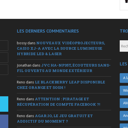
LES DERNIERS COMMENTAIRES
TRO
NOUVEAUX VIDÉOPROJECTEURS,
bossy
dans
CASIO XJ-A AVEC LA SOURCE LUMINEUSE
HYBRIDE LED & LASER
LES
JVC HA-NP35T, ÉCOUTEURS SANS-
Jonathan
dans
FIL OUVERTS AU MONDE EXTÉRIEUR
A l
LE BLACKBERRY LEAP DISPONIBLE
Reno
dans
CHEZ ORANGE ET SOSH !
Wi
ATTENTION : PIRATAGE ET
Reno
dans
AM
RÉCUPÉRATION DE COMPTE FACEBOOK ?!
AGAR.IO, LE JEU GRATUIT ET
An
Reno
dans
ADDICTIF DU MOMENT ?