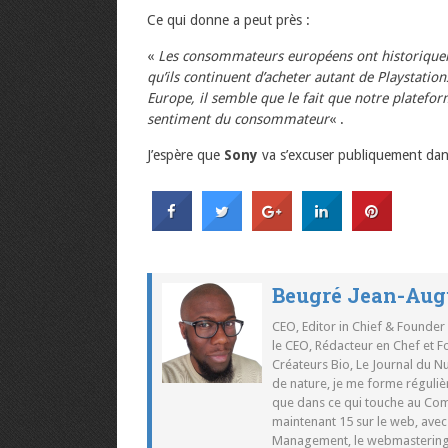
Ce qui donne a peut près :
«
Les consommateurs européens ont historiqueme
qu’ils continuent d’acheter autant de Playstations
Europe, il semble que le fait que notre plateform
sentiment du consommateur
« .
J’espère que
Sony
va s’excuser publiquement dans
Beugré Jean-Aug
CEO, Editor in Chief & Founder
le CEO, Rédacteur en Chef et F
Créateurs Bio, Le Journal du 
de nature, je me forme réguliè
que dans ce qui touche au Co
maintenant 15 sur le web, ave
Management, le webmastering e