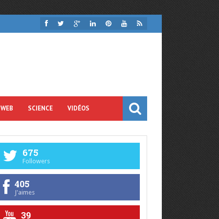
 WEB
SCIENCE
VIDÉOS
675
Followers
405
J'aimes
39