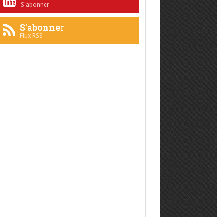
S'abonner
S'abonner
Flux RSS