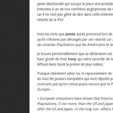
Jamie MacDonald qui occupe la place vice-prési
interview à un de nos confrères anglophones de 
car il ne s’est pas gêné de dire dans cette intervi
retards de la PS3
Voici les mots que
Jamie
aurait prononcé lors de 
qu’ils n’étaient pas dérangés par ces retards car
de consoles PlayStation que les Américains et le
Je trouve personnellement que sa déclaration est 
haut gradé de chez
Sony
qui viens raconter de tel
diffusé dans toute la presse de jeux vidéos.
Puisque clairement selon lui, le repoussement de l
du tout les joueurs européens qui sont réputés pou
vraiment pas qu’on remarquera encore que la Pla
Europe
« .
« European consumers have shown that historica
Playstations, if not more, than the US and Japan
after the US and Japan -in the long run- affect