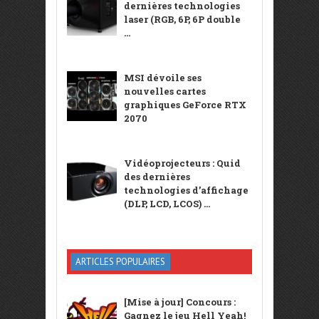
dernières technologies
laser (RGB, 6P, 6P double
...
MSI dévoile ses
nouvelles cartes
graphiques GeForce RTX
2070
Vidéoprojecteurs : Quid
des dernières
technologies d’affichage
(DLP, LCD, LCOS) ...
ARTICLES POPULAIRES
[Mise à jour] Concours :
Gagnez le jeu Hell Yeah!