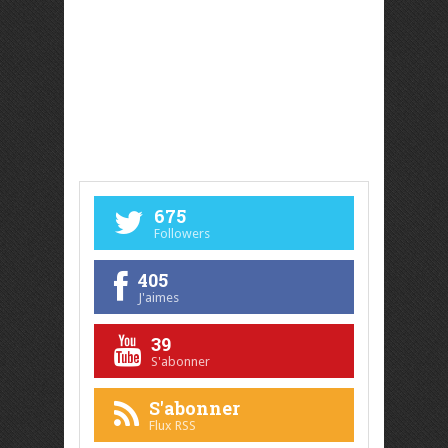
675
Followers
405
J'aimes
39
S'abonner
S'abonner
Flux RSS