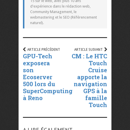
15 sur le web, avec plus 10 ans
d'expérience dans le rédaction web,
Community Management, le
webmastering et le SEO (Référencement
naturel).
ARTICLE PRÉCÉDENT
ARTICLE SUIVANT
GPU-Tech
CM : Le HTC
exposera
Touch
son
Cruise
Ecoserver
apporte la
500 lors du
navigation
SuperComputing
GPS à la
à Reno
famille
Touch