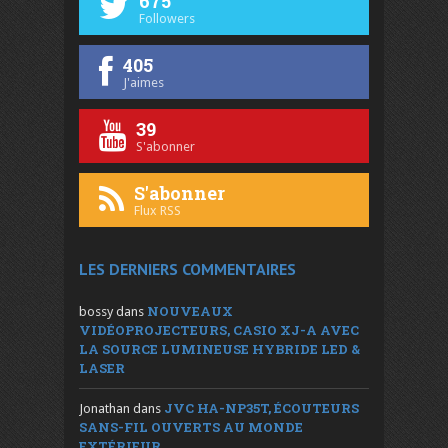
675
Followers
405
J'aimes
39
S'abonner
S'abonner
Flux RSS
LES DERNIERS COMMENTAIRES
NOUVEAUX
bossy
dans
VIDÉOPROJECTEURS, CASIO XJ-A AVEC
LA SOURCE LUMINEUSE HYBRIDE LED &
LASER
JVC HA-NP35T, ÉCOUTEURS
Jonathan
dans
SANS-FIL OUVERTS AU MONDE
EXTÉRIEUR