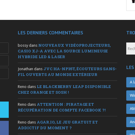
LES DERNIERS COMMENTAIRES
TRO
NOUVEAUX VIDÉOPROJECTEURS,
bossy
dans
CASIO XJ-A AVEC LA SOURCE LUMINEUSE
HYBRIDE LED & LASER
LES
JVC HA-NP35T, ÉCOUTEURS SANS-
Jonathan
dans
FIL OUVERTS AU MONDE EXTÉRIEUR
A l
LE BLACKBERRY LEAP DISPONIBLE
Reno
dans
CHEZ ORANGE ET SOSH !
Wi
ATTENTION : PIRATAGE ET
Reno
dans
AM
RÉCUPÉRATION DE COMPTE FACEBOOK ?!
AGAR.IO, LE JEU GRATUIT ET
An
Reno
dans
ADDICTIF DU MOMENT ?