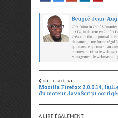
Beugré Jean-Aug
CEO, Editor in Chief & Founder
le CEO, Rédacteur en Chef et F
Créateurs Bio, Le Journal du 
de nature, je me forme réguliè
que dans ce qui touche au Co
maintenant 15 sur le web, ave
Management, le webmastering e
ARTICLE PRÉCÉDENT
Mozilla Firefox 2.0.0.14, faill
du moteur JavaScript corrigé
A LIRE ÉGALEMENT