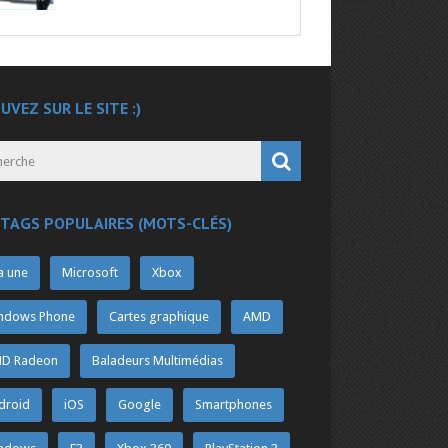
UVEZ SUR LE SITE :)
 TAGS POPULAIRES (MOTS-CLÉS)
a une
Microsoft
Xbox
ndows Phone
Cartes graphique
AMD
D Radeon
Baladeurs Multimédias
droid
iOS
Google
Smartphones