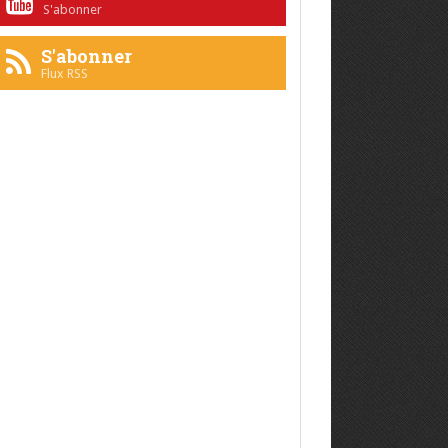
S'abonner
S'abonner
Flux RSS