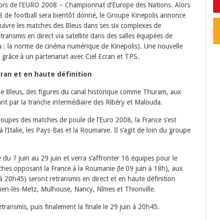
 lors de l’EURO 2008 – Championnat d’Europe des Nations. Alors
8 de football sera bientôt donné, le Groupe Kinepolis annonce
suivre les matches des Bleus dans ses six complexes de
ransmis en direct via satellite dans des salles équipées de
a : la norme de cinéma numérique de Kinepolis). Une nouvelle
grâce à un partenariat avec Ciel Ecran et TPS.
cran et en haute définition
de Bleus, des figures du canal historique comme Thuram, aux
t par la tranche intermédiaire des Ribéry et Malouda.
roupes des matches de poule de l’Euro 2008, la France s’est
l’Italie, les Pays-Bas et la Roumanie. Il s’agit de loin du groupe
du 7 juin au 29 juin et verra s’affronter 16 équipes pour le
hes opposant la France à la Roumanie (le 09 juin à 18h), aux
n à 20h45) seront retransmis en direct et en haute définition
ien-lès-Metz, Mulhouse, Nancy, Nîmes et Thionville.
transmis, puis finalement la finale le 29 juin à 20h45.