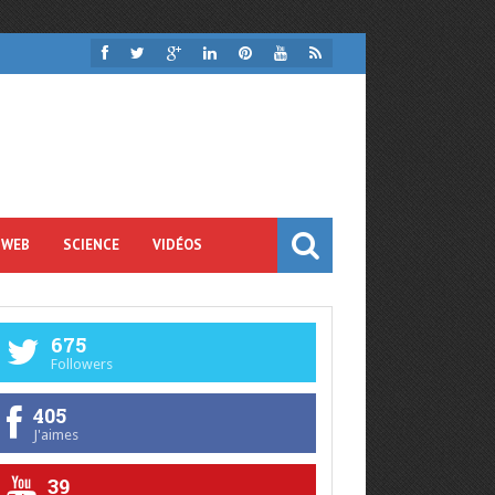
 WEB
SCIENCE
VIDÉOS
675
Followers
405
J'aimes
39