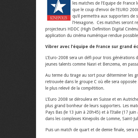
les matches de l’Equipe de France
que le coup d’envoi de l’EURO 200
qu’il permettra aux supporters de 
l’Hexagone.
Ces matches seront ret
projecteurs HDDC (High Definition Digital Ciném
application du cinéma numérique rendue possible 
Vibrer avec l’équipe de France sur grand é
L’Euro-2008 sera un défi pour trois générations 
jeunes talents comme Nasri et Benzema, en passan
Au terme du tirage au sort pour déterminer les g
retrouvée dans le groupe C où elle sera opposée à 
le plus relevé de la compétition.
L’Euro 2008 se déroulera en Suisse et en Autriche 
plus grand bonheur de leurs supporters. Les matc
Pays Bas (le 13 juin à 20h45) et à l’Italie (17 jui
dans les complexes Kinepolis de Lomme, Saint-Jul
Puis un match de quart et de demie finale, sera re