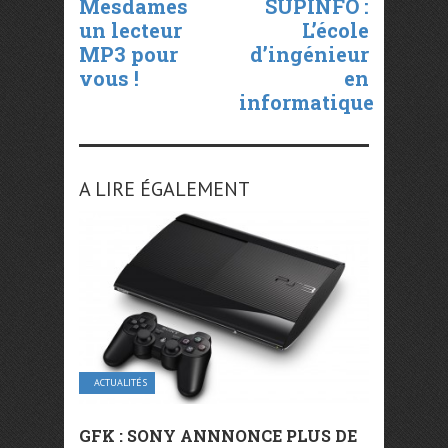
Mesdames
SUPINFO :
un lecteur
L’école
MP3 pour
d’ingénieur
vous !
en
informatique
A LIRE ÉGALEMENT
ACTUALITÉS
GFK : SONY ANNNONCE PLUS DE