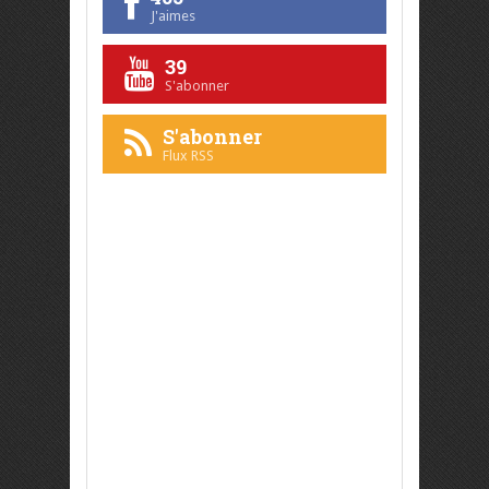
J'aimes
39
S'abonner
S'abonner
Flux RSS