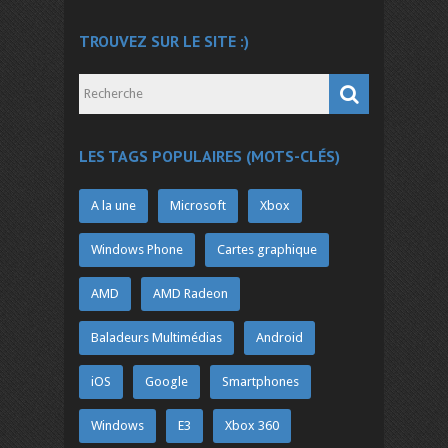
TROUVEZ SUR LE SITE :)
LES TAGS POPULAIRES (MOTS-CLÉS)
A la une
Microsoft
Xbox
Windows Phone
Cartes graphique
AMD
AMD Radeon
Baladeurs Multimédias
Android
iOS
Google
Smartphones
Windows
E3
Xbox 360