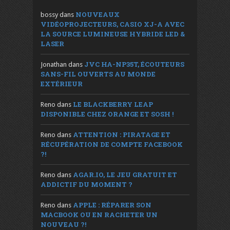
NOUVEAUX
bossy
dans
VIDÉOPROJECTEURS, CASIO XJ-A AVEC
LA SOURCE LUMINEUSE HYBRIDE LED &
LASER
JVC HA-NP35T, ÉCOUTEURS
Jonathan
dans
SANS-FIL OUVERTS AU MONDE
EXTÉRIEUR
LE BLACKBERRY LEAP
Reno
dans
DISPONIBLE CHEZ ORANGE ET SOSH !
ATTENTION : PIRATAGE ET
Reno
dans
RÉCUPÉRATION DE COMPTE FACEBOOK
?!
AGAR.IO, LE JEU GRATUIT ET
Reno
dans
ADDICTIF DU MOMENT ?
APPLE : RÉPARER SON
Reno
dans
MACBOOK OU EN RACHETER UN
NOUVEAU ?!