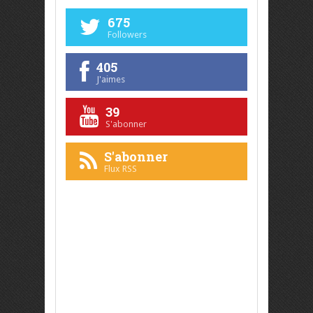
675
Followers
405
J'aimes
39
S'abonner
S'abonner
Flux RSS