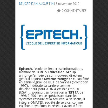
BEUGRÉ JEAN-AUGUSTIN
| 5 novembre 2010
0 COMMENTAIRES
Epitech,
l’école de l’expertise informatique,
membre de
IONIS Education Group
annonce l’arrivée de son nouveau directeur
général adjoint :
Kwame Yamgnane
. Diplômé
en génie logiciel de l’IUT de Vannes (promotion
1997), il débute sa carrière comme
développeur pour ADN à Washington DC
(USA). Il poursuit sa formation à l’
EPITA
de
1998 à 2001 en se spécialisant dans les
systèmes réseaux et la sécurité. À sa sortie, il
intègre OMATIS, société de service, comme
ingénieur systèmes et réseaux avant d’être