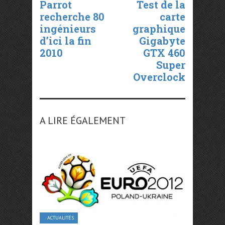
Parrot
Test de la
recherche 80
carte
ingénieurs
graphique
d’ici la fin
Gigabyte
2010
GTX 460
Super
Overclock
A LIRE ÉGALEMENT
ACTUALITÉS