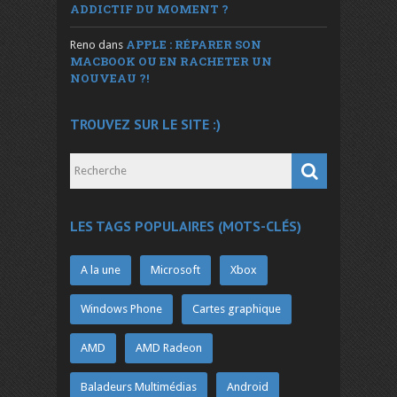
ADDICTIF DU MOMENT ?
APPLE : RÉPARER SON
Reno
dans
MACBOOK OU EN RACHETER UN
NOUVEAU ?!
TROUVEZ SUR LE SITE :)
LES TAGS POPULAIRES (MOTS-CLÉS)
A la une
Microsoft
Xbox
Windows Phone
Cartes graphique
AMD
AMD Radeon
Baladeurs Multimédias
Android