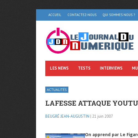
ACCUEIL
CONTACTEZ-NOUS
QUI SOMMES NOUS ?
LES NEWS
TESTS
INTERVIEWS
MU
ACTUALITÉS
LAFESSE ATTAQUE YOUTU
BEUGRÉ JEAN-AUGUSTIN
| 21 juin 2007
On apprend par Le Figar