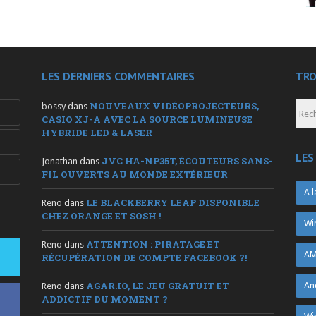
LES DERNIERS COMMENTAIRES
TRO
NOUVEAUX VIDÉOPROJECTEURS,
bossy
dans
CASIO XJ-A AVEC LA SOURCE LUMINEUSE
HYBRIDE LED & LASER
LES
JVC HA-NP35T, ÉCOUTEURS SANS-
Jonathan
dans
FIL OUVERTS AU MONDE EXTÉRIEUR
A l
LE BLACKBERRY LEAP DISPONIBLE
Reno
dans
CHEZ ORANGE ET SOSH !
Wi
ATTENTION : PIRATAGE ET
Reno
dans
AM
RÉCUPÉRATION DE COMPTE FACEBOOK ?!
AGAR.IO, LE JEU GRATUIT ET
An
Reno
dans
ADDICTIF DU MOMENT ?