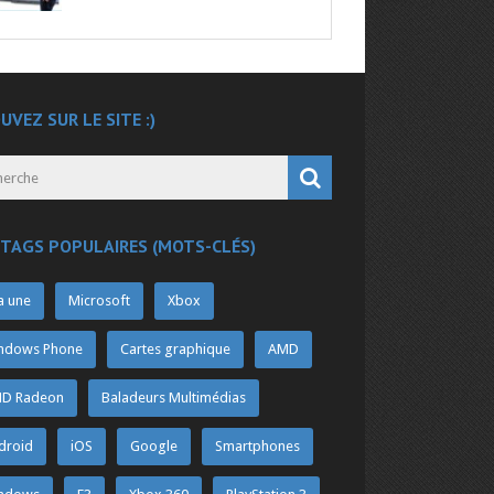
UVEZ SUR LE SITE :)
 TAGS POPULAIRES (MOTS-CLÉS)
a une
Microsoft
Xbox
ndows Phone
Cartes graphique
AMD
D Radeon
Baladeurs Multimédias
droid
iOS
Google
Smartphones