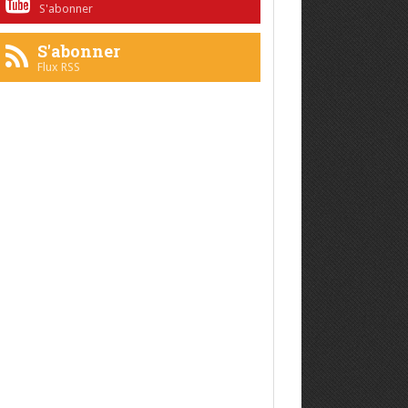
S'abonner
S'abonner
Flux RSS