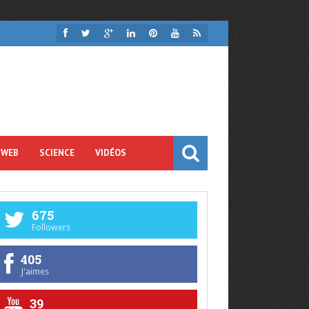
 WEB
SCIENCE
VIDÉOS
675
Followers
405
J'aimes
39