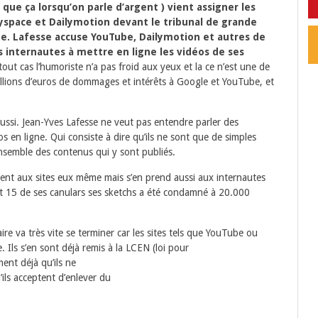
que ça lorsqu’on parle d’argent ) vient assigner les
yspace et Dailymotion devant le tribunal de grande
rme. Lafesse accuse YouTube, Dailymotion et autres de
s internautes à mettre en ligne les vidéos de ses
tout cas l’humoriste n’a pas froid aux yeux et la ce n’est une de
illions d’euros de dommages et intérêts à Google et YouTube, et
aussi. Jean-Yves Lafesse ne veut pas entendre parler des
s en ligne. Qui consiste à dire qu’ils ne sont que de simples
’ensemble des contenus qui y sont publiés.
ement aux sites eux même mais s’en prend aussi aux internautes
ent 15 de ses canulars ses sketchs a été condamné à 20.000
re va très vite se terminer car les sites tels que YouTube ou
 Ils s’en sont déjà remis à la LCEN (loi pour
ent déjà qu’ils ne
ils acceptent d’enlever du