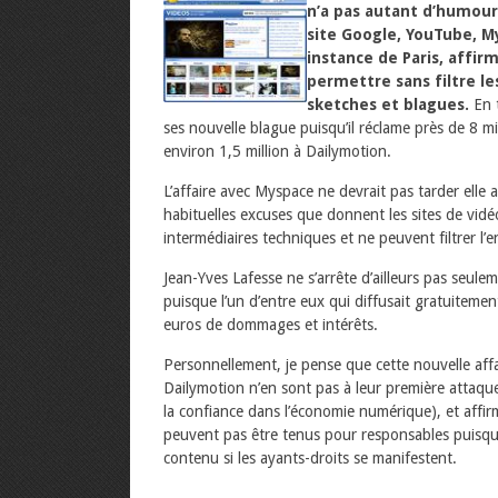
n’a pas autant d’humour 
site Google, YouTube, M
instance de Paris, affi
permettre sans filtre le
sketches et blagues.
En 
ses nouvelle blague puisqu’il réclame près de 8 m
environ 1,5 million à Dailymotion.
L’affaire avec Myspace ne devrait pas tarder elle 
habituelles excuses que donnent les sites de vidéo
intermédiaires techniques et ne peuvent filtrer l
Jean-Yves Lafesse ne s’arrête d’ailleurs pas seul
puisque l’un d’entre eux qui diffusait gratuitem
euros de dommages et intérêts.
Personnellement, je pense que cette nouvelle affai
Dailymotion n’en sont pas à leur première attaque.
la confiance dans l’économie numérique), et affirm
peuvent pas être tenus pour responsables puisqu’
contenu si les ayants-droits se manifestent.