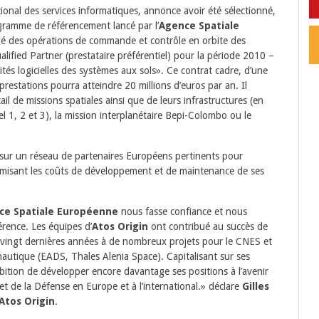
tional des services informatiques, annonce avoir été sélectionné,
gramme de référencement lancé par l’
Agence Spatiale
gé des opérations de commande et contrôle en orbite des
lified Partner (prestataire préférentiel) pour la période 2010 –
és logicielles des systèmes aux sols». Ce contrat cadre, d’une
restations pourra atteindre 20 millions d’euros par an. Il
 de missions spatiales ainsi que de leurs infrastructures (en
l 1, 2 et 3), la mission interplanétaire Bepi-Colombo ou le
 sur un réseau de partenaires Européens pertinents pour
imisant les coûts de développement et de maintenance de ses
ce Spatiale Européenne
nous fasse confiance et nous
rence. Les équipes d’
Atos Origin
ont contribué au succès de
 vingt dernières années à de nombreux projets pour le CNES et
onautique (EADS, Thales Alenia Space). Capitalisant sur ses
mbition de développer encore davantage ses positions à l’avenir
et de la Défense en Europe et à l’international.» déclare
Gilles
Atos Origin
.