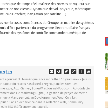
 technique de temps réel, maîtrise des normes en vigueur sur
s métier de nos clients (Dynamique de vol, physique, mécanique
é, calcul d’orbite, navigation par satellite …).
r les nombreuses compétences du Groupe en matière de systèmes
ermis d’être partenaire du programme électronucléaire français
e fournir des systèmes de contrôle commande numérique de
ustin
 at Le Journal du Numérique since more than 10 years now - Je suis
ondateur du réseau Kassi Media regroupant les sites, Les
Numérique, Actu-Gamer, ZoneWP et Journal-Foot.com. Autodidacte
rement dans le Marketing Digital, la gestion de projet, de même
mmunity Management, au Developpement Web. Cela fait
c plus 10 ans d'expérience dans le rédaction web, Community
t le SEO (Référencement naturel).