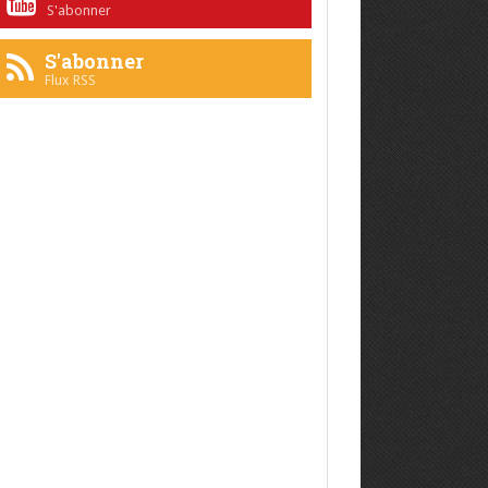
S'abonner
S'abonner
Flux RSS