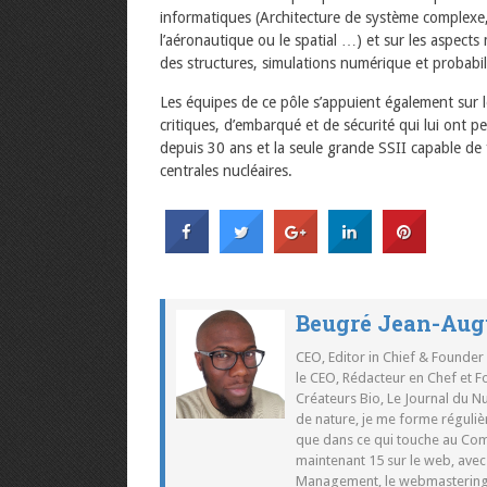
informatiques (Architecture de système complexe,
l’aéronautique ou le spatial …) et sur les aspect
des structures, simulations numérique et probabilit
Les équipes de ce pôle s’appuient également su
critiques, d’embarqué et de sécurité qui lui ont p
depuis 30 ans et la seule grande SSII capable d
centrales nucléaires.
Beugré Jean-Aug
CEO, Editor in Chief & Founder
le CEO, Rédacteur en Chef et F
Créateurs Bio, Le Journal du 
de nature, je me forme réguliè
que dans ce qui touche au Co
maintenant 15 sur le web, ave
Management, le webmastering e