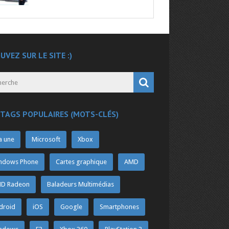
UVEZ SUR LE SITE :)
 TAGS POPULAIRES (MOTS-CLÉS)
a une
Microsoft
Xbox
ndows Phone
Cartes graphique
AMD
D Radeon
Baladeurs Multimédias
droid
iOS
Google
Smartphones