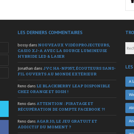
LES DERNIERS COMMENTAIRES
TRO
NOUVEAUX VIDÉOPROJECTEURS,
bossy
dans
CASIO XJ-A AVEC LA SOURCE LUMINEUSE
HYBRIDE LED & LASER
LES
JVC HA-NP35T, ÉCOUTEURS SANS-
Jonathan
dans
FIL OUVERTS AU MONDE EXTÉRIEUR
A l
LE BLACKBERRY LEAP DISPONIBLE
Reno
dans
CHEZ ORANGE ET SOSH !
Wi
ATTENTION : PIRATAGE ET
Reno
dans
AM
RÉCUPÉRATION DE COMPTE FACEBOOK ?!
AGAR.IO, LE JEU GRATUIT ET
An
Reno
dans
ADDICTIF DU MOMENT ?