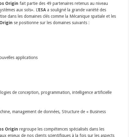
os Origin
fait partie des 49 partenaires retenus au niveau
systèmes aux sols». L’
ESA
a souligné la grande variété des
tise dans les domaines clés comme la Mécanique spatiale et les
Origin
se positionne sur les domaines suivants :
uvelles applications
ogies de conception, programmation, intelligence artificielle
achine, management de données, Structure de « Business
os Origin
regroupe les compétences spécialisés dans les
x enjeux de nos clients scientifiques à la fois sur les aspects