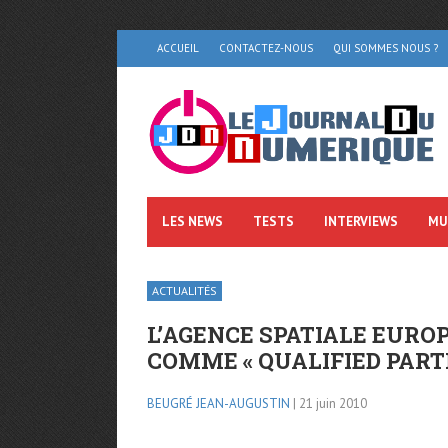
ACCUEIL
CONTACTEZ-NOUS
QUI SOMMES NOUS ?
LES NEWS
TESTS
INTERVIEWS
MU
ACTUALITÉS
L’AGENCE SPATIALE EURO
COMME « QUALIFIED PART
BEUGRÉ JEAN-AUGUSTIN
| 21 juin 2010