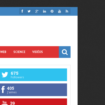
 WEB
SCIENCE
VIDÉOS
675
Followers
405
J'aimes
39