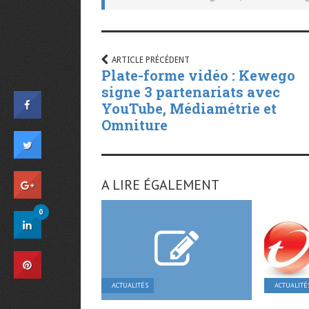
ARTICLE PRÉCÉDENT
Plate-forme vidéo : Kewego
signe 3 partenariats avec
YouTube, Médiamétrie et
Omniture
A LIRE ÉGALEMENT
0
ACTUALITÉS
ACTUALITÉ