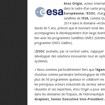
Atos Origin
, acteur interna
dans le cadre d’un vaste pro
Européenne
, l’
ESOC
, char
satellites de l’
ESA
, comme Qua
2014 dans le domaine «Activit
durée de 5 ans, prévoit que le montant total des p
accompagnera le développement d’un large éventail
lien avec les programmes Satellites GMES (Sentine
programme GNSS Galileo).
L’
ESOC
souhaite, par ce contrat cadre, s’appuyer
développer des solutions innovantes tout en opt
systèmes.
« Nous sommes particulièrement fiers que l’
Agen
choisisse comme partenaire technologique de réfé
plus de 50 programmes spatiaux et collaboré ces
les principaux acteurs industriels du secteur aér
réussites et ses expertises, Atos Origin a pour a
dans les domaines de l’Espace, de l’Aéronautique 
Grapinet, Senior Executive Vice-President 