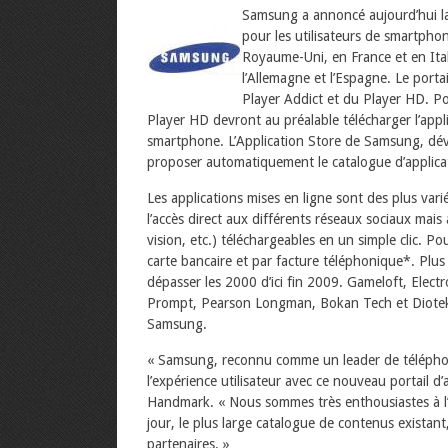
Samsung a annoncé aujourd’hui la
pour les utilisateurs de smartph
Royaume-Uni, en France et en Ital
l’Allemagne et l’Espagne. Le porta
Player Addict et du Player HD.
Po
Player HD devront au préalable télécharger l’appli
smartphone. L’Application Store de Samsung, déve
proposer automatiquement le catalogue d’applicat
Les applications mises en ligne sont des plus vari
l’accès direct aux différents réseaux sociaux mais
vision, etc.) téléchargeables en un simple clic. Po
carte bancaire et par facture téléphonique*. Plus
dépasser les 2000 d’ici fin 2009. Gameloft, El
Prompt, Pearson Longman, Bokan Tech et Diotek f
Samsung.
« Samsung, reconnu comme un leader de téléphon
l’expérience utilisateur avec ce nouveau portail d
Handmark. « Nous sommes très enthousiastes à l’i
jour, le plus large catalogue de contenus existant
partenaires. »