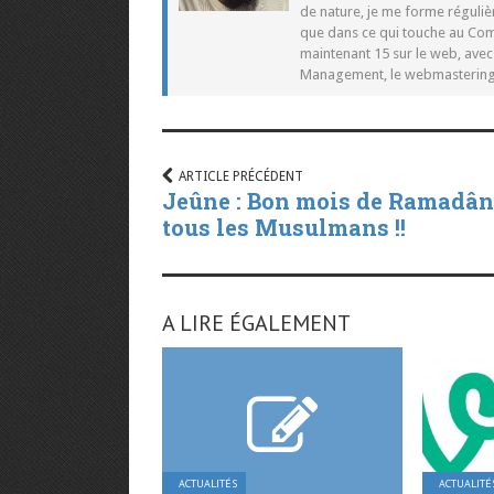
de nature, je me forme réguliè
que dans ce qui touche au Co
maintenant 15 sur le web, ave
Management, le webmastering e
ARTICLE PRÉCÉDENT
Jeûne : Bon mois de Ramadân
tous les Musulmans !!
A LIRE ÉGALEMENT
ACTUALITÉS
ACTUALITÉ