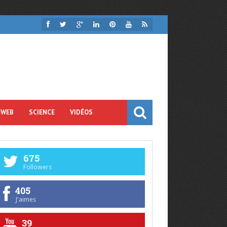
 WEB
SCIENCE
VIDÉOS
675
Followers
405
J'aimes
39