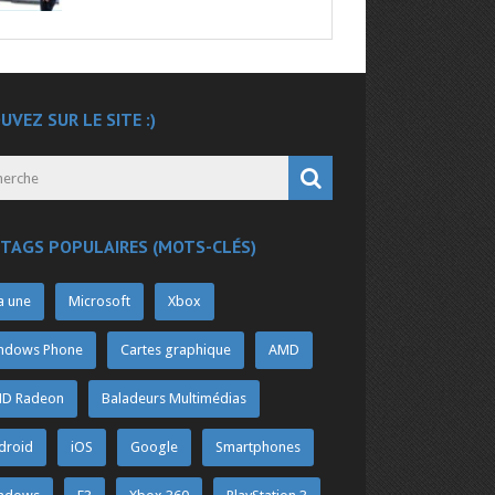
UVEZ SUR LE SITE :)
 TAGS POPULAIRES (MOTS-CLÉS)
a une
Microsoft
Xbox
ndows Phone
Cartes graphique
AMD
D Radeon
Baladeurs Multimédias
droid
iOS
Google
Smartphones