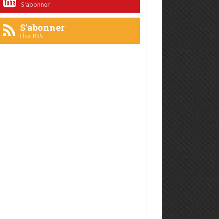
S'abonner
S'abonner
Flux RSS