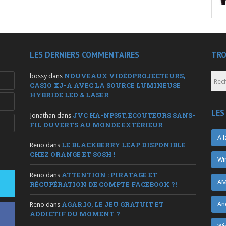
LES DERNIERS COMMENTAIRES
TRO
NOUVEAUX VIDÉOPROJECTEURS,
bossy
dans
CASIO XJ-A AVEC LA SOURCE LUMINEUSE
HYBRIDE LED & LASER
LES
JVC HA-NP35T, ÉCOUTEURS SANS-
Jonathan
dans
FIL OUVERTS AU MONDE EXTÉRIEUR
A l
LE BLACKBERRY LEAP DISPONIBLE
Reno
dans
CHEZ ORANGE ET SOSH !
Wi
ATTENTION : PIRATAGE ET
Reno
dans
AM
RÉCUPÉRATION DE COMPTE FACEBOOK ?!
AGAR.IO, LE JEU GRATUIT ET
An
Reno
dans
ADDICTIF DU MOMENT ?