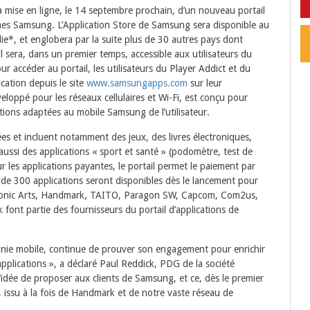
 mise en ligne, le 14 septembre prochain, d’un nouveau portail
ones Samsung. L’Application Store de Samsung sera disponible au
ie*, et englobera par la suite plus de 30 autres pays dont
il sera, dans un premier temps, accessible aux utilisateurs du
ur accéder au portail, les utilisateurs du Player Addict et du
cation depuis le site
www.samsungapps.com
sur leur
loppé pour les réseaux cellulaires et Wi-Fi, est conçu pour
ions adaptées au mobile Samsung de l’utilisateur.
ées et incluent notamment des jeux, des livres électroniques,
 aussi des applications « sport et santé » (podomètre, test de
ur les applications payantes, le portail permet le paiement par
 de 300 applications seront disponibles dès le lancement pour
ectronic Arts, Handmark, TAITO, Paragon SW, Capcom, Com2us,
ont partie des fournisseurs du portail d’applications de
ie mobile, continue de prouver son engagement pour enrichir
’applications », a déclaré Paul Reddick, PDG de la société
dée de proposer aux clients de Samsung, et ce, dès le premier
, issu à la fois de Handmark et de notre vaste réseau de