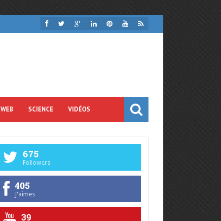
 WEB
SCIENCE
VIDÉOS
675
Followers
405
J'aimes
39