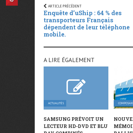
ARTICLE PRÉCÉDENT
Enquête d’uShip : 64 % des
transporteurs Français
dépendent de leur téléphone
mobile.
A LIRE ÉGALEMENT
ACTUALITÉS
COMPOSAN
SAMSUNG PRÉVOIT UN
NOUVE
LECTEUR HD-DVD ET BLU
MÉMOI