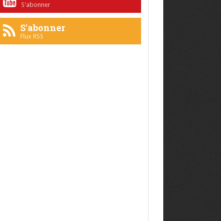
S'abonner
S'abonner
Flux RSS