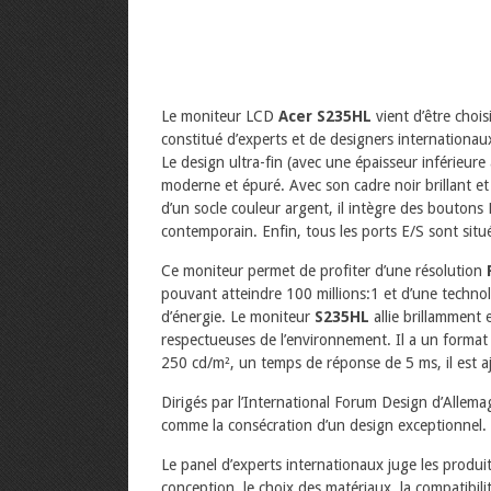
Le moniteur LCD
Acer S235HL
vient d’être chois
constitué d’experts et de designers internationa
Le design ultra-fin (avec une épaisseur inférieu
moderne et épuré. Avec son cadre noir brillant et
d’un socle couleur argent, il intègre des boutons 
contemporain. Enfin, tous les ports E/S sont situ
Ce moniteur permet de profiter d’une résolution
pouvant atteindre 100 millions:1 et d’une techn
d’énergie. Le moniteur
S235HL
allie brillamment 
respectueuses de l’environnement. Il a un format 
250 cd/m², un temps de réponse de 5 ms, il est a
Dirigés par l’International Forum Design d’Allema
comme la consécration d’un design exceptionnel.
Le panel d’experts internationaux juge les produit
conception, le choix des matériaux, la compatibilit