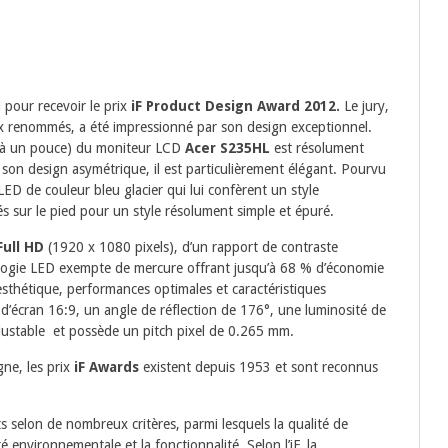
i pour recevoir le prix
iF Product Design Award 2012.
Le jury,
ux renommés, a été impressionné par son design exceptionnel.
re à un pouce) du moniteur LCD
Acer S235HL
est résolument
 son design asymétrique, il est particulièrement élégant. Pourvu
LED de couleur bleu glacier qui lui confèrent un style
és sur le pied pour un style résolument simple et épuré.
Full HD
(1920 x 1080 pixels), d’un rapport de contraste
ologie LED exempte de mercure offrant jusqu’à 68 % d’économie
esthétique, performances optimales et caractéristiques
d’écran 16:9, un angle de réflection de 176°, une luminosité de
justable et possède un pitch pixel de 0.265 mm.
gne, les prix
iF Awards
existent depuis 1953 et sont reconnus
s selon de nombreux critères, parmi lesquels la qualité de
é environnementale et la fonctionnalité. Selon l’iF, la