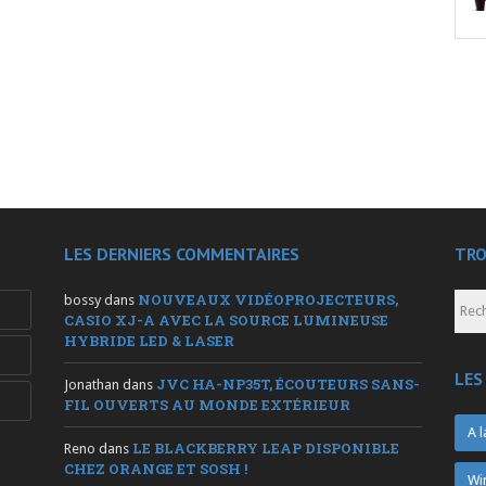
LES DERNIERS COMMENTAIRES
TRO
NOUVEAUX VIDÉOPROJECTEURS,
bossy
dans
CASIO XJ-A AVEC LA SOURCE LUMINEUSE
HYBRIDE LED & LASER
LES
JVC HA-NP35T, ÉCOUTEURS SANS-
Jonathan
dans
FIL OUVERTS AU MONDE EXTÉRIEUR
A l
LE BLACKBERRY LEAP DISPONIBLE
Reno
dans
CHEZ ORANGE ET SOSH !
Wi