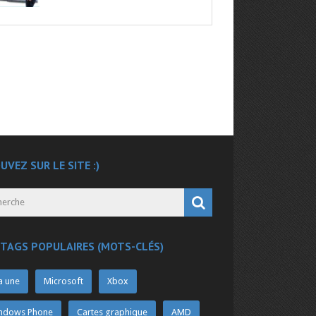
UVEZ SUR LE SITE :)
 TAGS POPULAIRES (MOTS-CLÉS)
a une
Microsoft
Xbox
ndows Phone
Cartes graphique
AMD