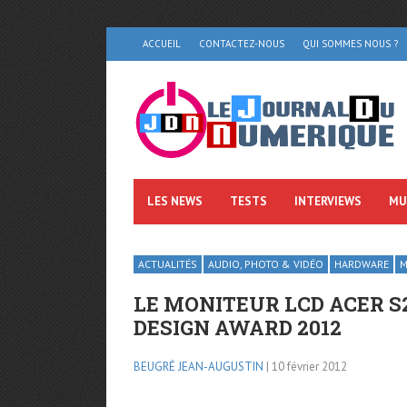
ACCUEIL
CONTACTEZ-NOUS
QUI SOMMES NOUS ?
LES NEWS
TESTS
INTERVIEWS
MU
ACTUALITÉS
AUDIO, PHOTO & VIDÉO
HARDWARE
M
LE MONITEUR LCD ACER S2
DESIGN AWARD 2012
BEUGRÉ JEAN-AUGUSTIN
| 10 février 2012