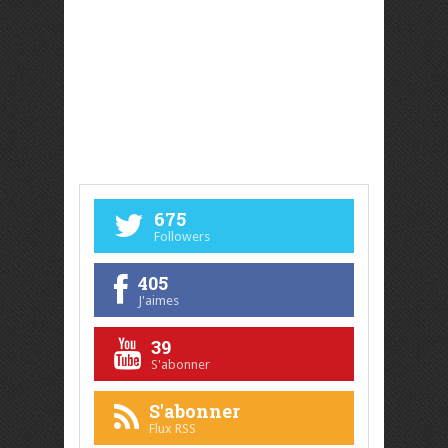
675
Followers
405
J'aimes
39
S'abonner
S'abonner
Flux RSS