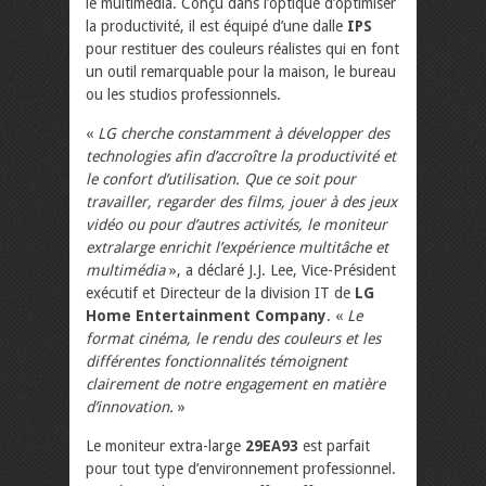
le multimédia. Conçu dans l’optique d’optimiser
la productivité, il est équipé d’une dalle
IPS
pour restituer des couleurs réalistes qui en font
un outil remarquable pour la maison, le bureau
ou les studios professionnels.
«
LG cherche constamment à développer des
technologies afin d’accroître la productivité et
le confort d’utilisation. Que ce soit pour
travailler, regarder des films, jouer à des jeux
vidéo ou pour d’autres activités, le moniteur
extralarge enrichit l’expérience multitâche et
multimédia
», a déclaré J.J. Lee, Vice-Président
exécutif et Directeur de la division IT de
LG
Home Entertainment Company
. «
Le
format cinéma, le rendu des couleurs et les
différentes fonctionnalités témoignent
clairement de notre engagement en matière
d’innovation.
»
Le moniteur extra-large
29EA93
est parfait
pour tout type d’environnement professionnel.