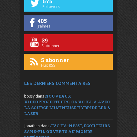
675
Followers
405
J'aimes
39
S'abonner
S'abonner
Flux RSS
LES DERNIERS COMMENTAIRES
NOUVEAUX
bossy
dans
VIDÉOPROJECTEURS, CASIO XJ-A AVEC
LA SOURCE LUMINEUSE HYBRIDE LED &
LASER
JVC HA-NP35T, ÉCOUTEURS
Jonathan
dans
SANS-FIL OUVERTS AU MONDE