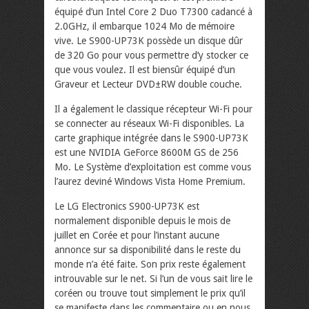
équipé d’un Intel Core 2 Duo T7300 cadancé à
2.0GHz, il embarque 1024 Mo de mémoire
vive. Le S900-UP73K possède un disque dûr
de 320 Go pour vous permettre d’y stocker ce
que vous voulez. Il est biensûr équipé d’un
Graveur et Lecteur DVD±RW double couche.
Il a également le classique récepteur Wi-Fi pour
se connecter au réseaux Wi-Fi disponibles. La
carte graphique intégrée dans le S900-UP73K
est une NVIDIA GeForce 8600M GS de 256
Mo. Le Système d’exploitation est comme vous
l’aurez deviné Windows Vista Home Premium.
Le LG Electronics S900-UP73K est
normalement disponible depuis le mois de
juillet en Corée et pour l’instant aucune
annonce sur sa disponibilité dans le reste du
monde n’a été faite. Son prix reste également
introuvable sur le net. Si l’un de vous sait lire le
coréen ou trouve tout simplement le prix qu’il
se manifeste dans les commentaire ou en nous