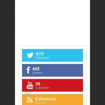
675
Followers
405
J'aimes
39
S'abonner
S'abonner
Flux RSS