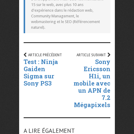
15 sur le web, avec plus 10 ans
d'expérience dans le rédaction web,
Community Management, le
webmastering et le SEO (Référencement
naturel).
ARTICLE PRÉCÉDENT
ARTICLE SUIVANT
Test : Ninja
Sony
Gaiden
Ericsson
Sigma sur
H1i, un
Sony PS3
mobile avec
un APN de
7.2
Mégapixels
A LIRE ÉGALEMENT