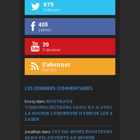
675
Followers
405
J'aimes
39
S'abonner
S'abonner
Flux RSS
LES DERNIERS COMMENTAIRES
NOUVEAUX
bossy
dans
VIDÉOPROJECTEURS, CASIO XJ-A AVEC
LA SOURCE LUMINEUSE HYBRIDE LED &
LASER
JVC HA-NP35T, ÉCOUTEURS
Jonathan
dans
SANS-FIL OUVERTS AU MONDE