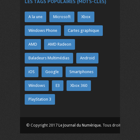
LES TAGS POPULAIRES (MOTS-CLÉS)
A la une
Microsoft
Xbox
Windows Phone
Cartes graphique
AMD
AMD Radeon
Baladeurs Multimédias
Android
iOS
Google
Smartphones
Windows
E3
Xbox 360
PlayStation 3
© Copyright 2017
Le Journal du Numérique
. Tous droits réservés.