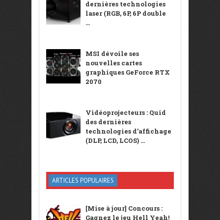
dernières technologies
laser (RGB, 6P, 6P double
...
MSI dévoile ses
nouvelles cartes
graphiques GeForce RTX
2070
Vidéoprojecteurs : Quid
des dernières
technologies d’affichage
(DLP, LCD, LCOS) ...
ARTICLES POPULAIRES
[Mise à jour] Concours :
Gagnez le jeu Hell Yeah!