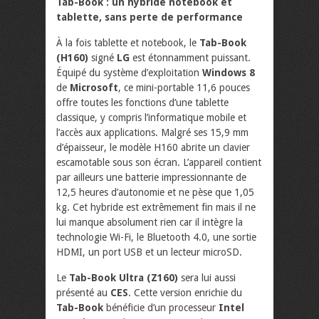
Tab-Book : un hybride notebook et
tablette, sans perte de performance
À la fois tablette et notebook, le
Tab-Book
(H160)
signé
LG
est étonnamment puissant.
Équipé du système d’exploitation
Windows 8
de
Microsoft
, ce mini-portable 11,6 pouces
offre toutes les fonctions d’une tablette
classique, y compris l’informatique mobile et
l’accès aux applications. Malgré ses 15,9 mm
d’épaisseur, le modèle H160 abrite un clavier
escamotable sous son écran. L’appareil contient
par ailleurs une batterie impressionnante de
12,5 heures d’autonomie et ne pèse que 1,05
kg. Cet hybride est extrêmement fin mais il ne
lui manque absolument rien car il intègre la
technologie Wi-Fi, le Bluetooth 4.0, une sortie
HDMI, un port USB et un lecteur microSD.
Le
Tab-Book Ultra (Z160)
sera lui aussi
présenté au
CES
. Cette version enrichie du
Tab-Book
bénéficie d’un processeur
Intel