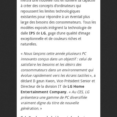
mettra une nouvelle fois en lumière sa capacité
à créer des concepts d’ordinateurs qui
repoussent les limites technologiques
existantes pour répondre à un éventail plus
large des besoins des consommateurs. Tous les
modèles exposés intègrent la technologie de
dalle
IPS
de
LG
, gage d’une qualité d’image
exceptionnelle et de couleurs riches et
naturelles.
«
Nous lançons cette année plusieurs PC
innovants conçus dans un objectif : celui de
satisfaire les besoins et les désirs des
consommateurs dans un environnement qui
évolue rapidement vers les écrans tactiles
», a
déclaré Il-geun Kwon, Vice-Président Senior et
Directeur de la division IT de
LG Home
Entertainment Company
. «
Au CES, LG
présentera une gamme de PC diversifiée
vraiment digne du titre de nouvelle
génération.
»