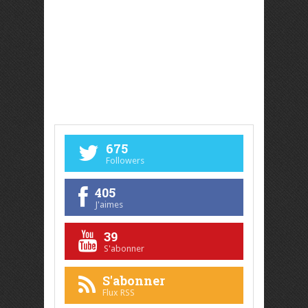
675
Followers
405
J'aimes
39
S'abonner
S'abonner
Flux RSS