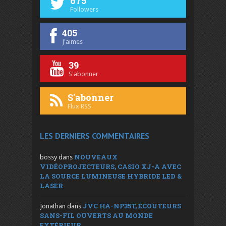
675
Followers
405
J'aimes
39
S'abonner
S'abonner
Flux RSS
LES DERNIERS COMMENTAIRES
NOUVEAUX
bossy
dans
VIDÉOPROJECTEURS, CASIO XJ-A AVEC
LA SOURCE LUMINEUSE HYBRIDE LED &
LASER
JVC HA-NP35T, ÉCOUTEURS
Jonathan
dans
SANS-FIL OUVERTS AU MONDE
EXTÉRIEUR