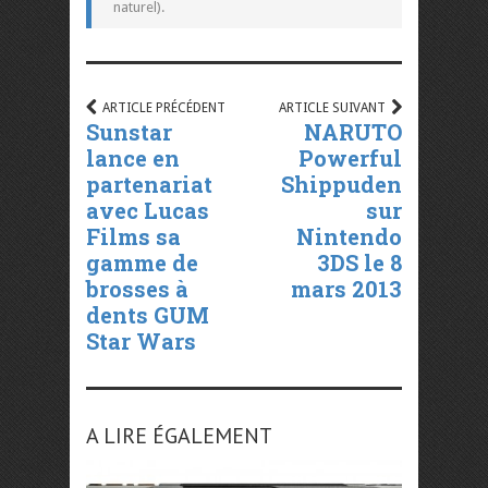
naturel).
ARTICLE PRÉCÉDENT
ARTICLE SUIVANT
Sunstar
NARUTO
lance en
Powerful
partenariat
Shippuden
avec Lucas
sur
Films sa
Nintendo
gamme de
3DS le 8
brosses à
mars 2013
dents GUM
Star Wars
A LIRE ÉGALEMENT