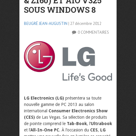
& Z160) ET AIO V325
SOUS WINDOWS 8
BEUGRÉ JEAN-AUGUSTIN
| 27 décembre 2012
0 COMMENTAIRES
LG Electronics (LG)
présentera sa toute
nouvelle gamme de PC 2013 au salon
international
Consumer Electronics Show
(CES)
de Las Vegas. Sa sélection de produits
de pointe comprend le
Tab-Book
, l’
Ultrabook
et l’
All-In-One PC
. À l’occasion du
CES
,
LG