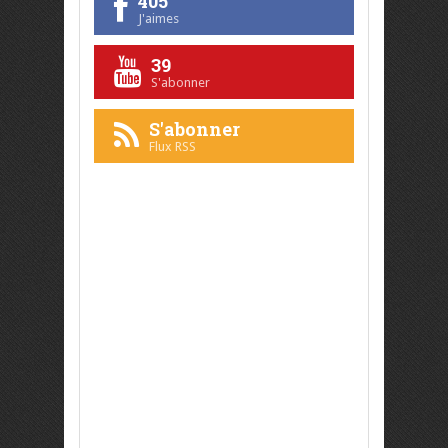
405
J'aimes
39
S'abonner
S'abonner
Flux RSS