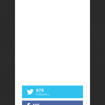
675
Followers