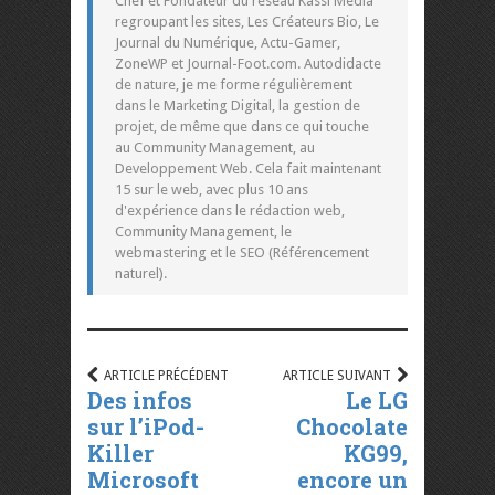
Chef et Fondateur du réseau Kassi Media
regroupant les sites, Les Créateurs Bio, Le
Journal du Numérique, Actu-Gamer,
ZoneWP et Journal-Foot.com. Autodidacte
de nature, je me forme régulièrement
dans le Marketing Digital, la gestion de
projet, de même que dans ce qui touche
au Community Management, au
Developpement Web. Cela fait maintenant
15 sur le web, avec plus 10 ans
d'expérience dans le rédaction web,
Community Management, le
webmastering et le SEO (Référencement
naturel).
ARTICLE PRÉCÉDENT
ARTICLE SUIVANT
Des infos
Le LG
sur l’iPod-
Chocolate
Killer
KG99,
Microsoft
encore un