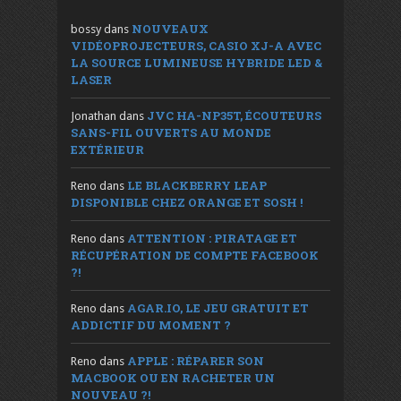
NOUVEAUX
bossy
dans
VIDÉOPROJECTEURS, CASIO XJ-A AVEC
LA SOURCE LUMINEUSE HYBRIDE LED &
LASER
JVC HA-NP35T, ÉCOUTEURS
Jonathan
dans
SANS-FIL OUVERTS AU MONDE
EXTÉRIEUR
LE BLACKBERRY LEAP
Reno
dans
DISPONIBLE CHEZ ORANGE ET SOSH !
ATTENTION : PIRATAGE ET
Reno
dans
RÉCUPÉRATION DE COMPTE FACEBOOK
?!
AGAR.IO, LE JEU GRATUIT ET
Reno
dans
ADDICTIF DU MOMENT ?
APPLE : RÉPARER SON
Reno
dans
MACBOOK OU EN RACHETER UN
NOUVEAU ?!