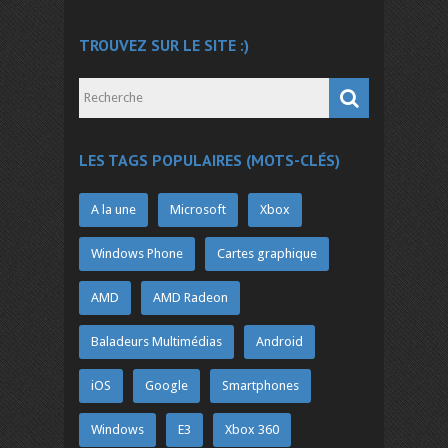
TROUVEZ SUR LE SITE :)
LES TAGS POPULAIRES (MOTS-CLÉS)
A la une
Microsoft
Xbox
Windows Phone
Cartes graphique
AMD
AMD Radeon
Baladeurs Multimédias
Android
iOS
Google
Smartphones
Windows
E3
Xbox 360