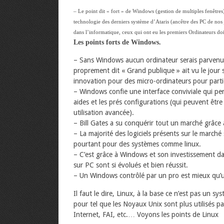
– Le point dit « fort » de Windows (gestion de multiples fenêtre
technologie des derniers système d’Ataris (ancêtre des PC de nos 
dans l’informatique, ceux qui ont eu les premiers Ordinateurs do
Les points forts de Windows.
– Sans Windows aucun ordinateur serais parvenus
proprement dit « Grand publique » ait vu le jour s
innovation pour des micro-ordinateurs pour partic
– Windows confie une interface conviviale qui pe
aides et les prés configurations (qui peuvent êt
utilisation avancée).
– Bill Gates a su conquérir tout un marché grâce a 
– La majorité des logiciels présents sur le marché
pourtant pour des systèmes comme linux.
– C’est grâce à Windows et son investissement da
sur PC sont si évolués et bien réussit.
– Un Windows contrôlé par un pro est mieux qu’
Il faut le dire, Linux, à la base ce n’est pas un sy
pour tel que les Noyaux Unix sont plus utilisés p
Internet, FAI, etc.… Voyons les points de Linux