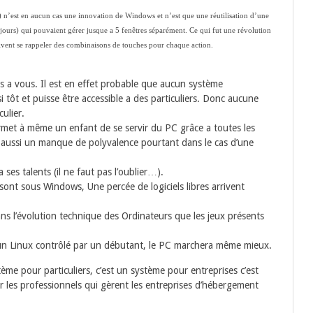
s) n’est en aucun cas une innovation de Windows et n’est que une réutilisation d’une
jours) qui pouvaient gérer jusque a 5 fenêtres séparément. Ce qui fut une révolution
ivent se rappeler des combinaisons de touches pour chaque action.
 a vous. Il est en effet probable que aucun système
i tôt et puisse être accessible a des particuliers. Donc aucune
ulier.
rmet à même un enfant de se servir du PC grâce a toutes les
re aussi un manque de polyvalence pourtant dans le cas d’une
ses talents (il ne faut pas l’oublier…).
 sont sous Windows, Une percée de logiciels libres arrivent
ns l’évolution technique des Ordinateurs que les jeux présents
un Linux contrôlé par un débutant, le PC marchera même mieux.
stème pour particuliers, c’est un système pour entreprises c’est
ar les professionnels qui gèrent les entreprises d’hébergement