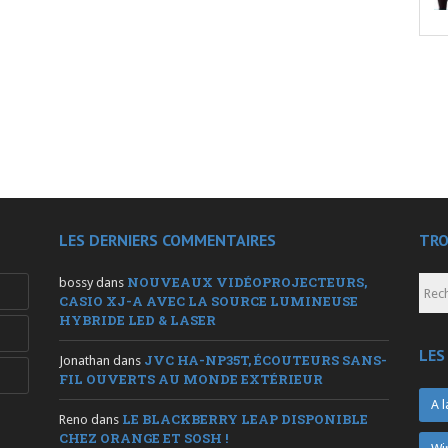
LES DERNIERS COMMENTAIRES
TRO
NOUVEAUX VIDÉOPROJECTEURS,
bossy
dans
CASIO XJ-A AVEC LA SOURCE LUMINEUSE
HYBRIDE LED & LASER
LES
JVC HA-NP35T, ÉCOUTEURS SANS-
Jonathan
dans
FIL OUVERTS AU MONDE EXTÉRIEUR
A l
LE BLACKBERRY LEAP DISPONIBLE
Reno
dans
CHEZ ORANGE ET SOSH !