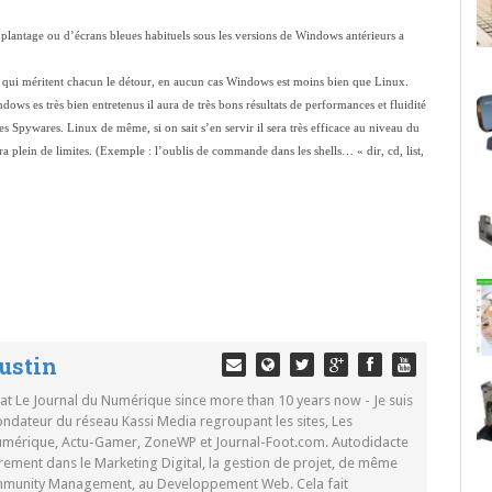
 plantage ou d’écrans bleues habituels sous les versions de Windows antérieurs a
qui méritent chacun le détour, en aucun cas Windows est moins bien que Linux.
ows es très bien entretenus il aura de très bons résultats de performances et fluidité
les Spywares. Linux de même, si on sait s’en servir il sera très efficace au niveau du
era plein de limites. (Exemple : l’oublis de commande dans les shells… « dir, cd, list,
ustin
 at Le Journal du Numérique since more than 10 years now - Je suis
ondateur du réseau Kassi Media regroupant les sites, Les
Numérique, Actu-Gamer, ZoneWP et Journal-Foot.com. Autodidacte
rement dans le Marketing Digital, la gestion de projet, de même
mmunity Management, au Developpement Web. Cela fait