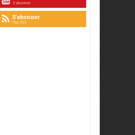
S'abonner
S'abonner
Flux RSS