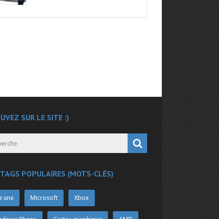
UVEZ SUR LE SITE :)
 TAGS POPULAIRES (MOTS-CLÉS)
a une
Microsoft
Xbox