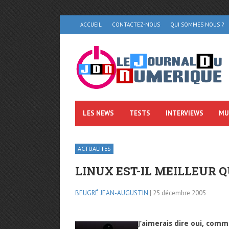
ACCUEIL
CONTACTEZ-NOUS
QUI SOMMES NOUS ?
LES NEWS
TESTS
INTERVIEWS
MU
ACTUALITÉS
LINUX EST-IL MEILLEUR 
BEUGRÉ JEAN-AUGUSTIN
| 25 décembre 2005
J’aimerais dire oui, com