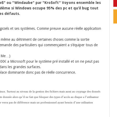
$" ou "Windaube" par "Kro$oft" Voyons ensemble les
Même si Windows occupe 95% des pc et qu’il bug tout
des défauts.
logiciels et ses systèmes. Comme preuve aucune réelle application
même au détriment de certaines choses comme la sortie
mande des particuliers qui commençaient a s’équiper tous de
in Me…)
0€ a Microsoft pour le système pré installé et on ne peut pas
dans les grandes surfaces.
 place dominante donc pas de réelle concurrence.
ux. Surtout au niveau de la gestion des fichiers mais aussi au cryptage des donnés
ute donnée alors qu’il ne fait que bloquer des types d’accès au disque a l’utilisateur
 verra pas de différence mais un professionnel ayant besoin d’une utilisation