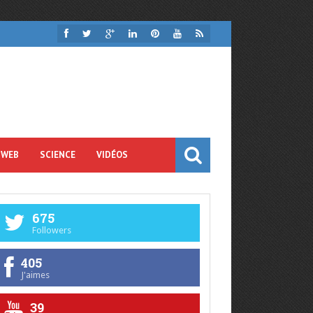
 WEB
SCIENCE
VIDÉOS
675
Followers
405
J'aimes
39