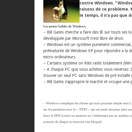
contre Windows. "Window
raisons de ce problème. 
le temps, il n’a pas que 
Les points faibles de Windows.
– Bill Gates cherche a faire des © sur touts ses 
développée par Microsoft n’est libre de droit.
– Windows est un système purement commercial, 
prématurée de Windows XP pour répondre a la de
micro-ordinateurs.
– Certains système on étés ratés totalement (W
– A chaque PC que vous achetez vous reversez 20
trouver un seul PC sans Windows de pré installé 
– Bill Gates s’approprie le marché et occupe une
– Windows complique les choses qui sont pourtant simple sous Lin
sur les partitions avec le « NTFS » qui est sensé sécuriser plus to
donc le DOS (certes un amateur ne s’intéressant pas au système ne
avancée du disque se trouvera vite bloqué)