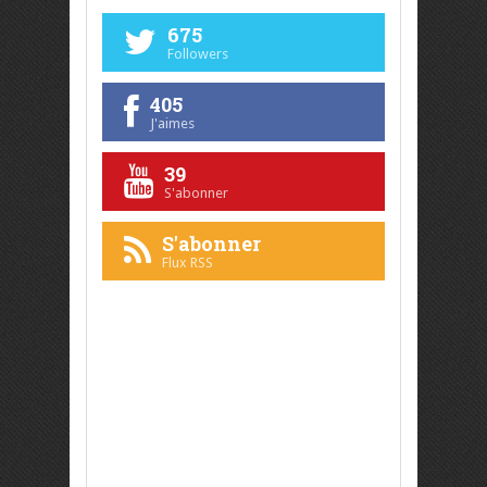
675
Followers
405
J'aimes
39
S'abonner
S'abonner
Flux RSS