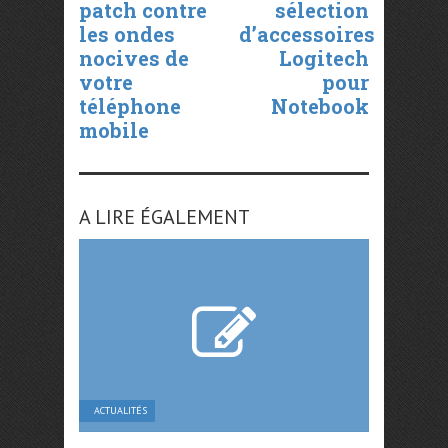
patch contre
sélection
les ondes
d’accessoires
nocives de
Logitech
votre
pour
téléphone
Notebook
mobile
A LIRE ÉGALEMENT
ACTUALITÉS