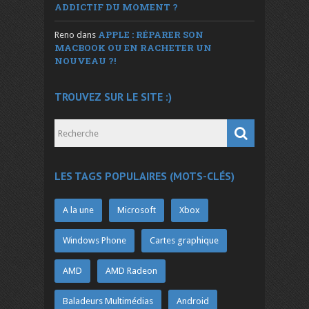
ADDICTIF DU MOMENT ?
APPLE : RÉPARER SON
Reno
dans
MACBOOK OU EN RACHETER UN
NOUVEAU ?!
TROUVEZ SUR LE SITE :)
LES TAGS POPULAIRES (MOTS-CLÉS)
A la une
Microsoft
Xbox
Windows Phone
Cartes graphique
AMD
AMD Radeon
Baladeurs Multimédias
Android