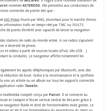
ivertissement de
McLaren
. Il s’agira d’une nouvelle utilisation de
arrot
nommée
ASTEROID
. Elle permettra aux conducteurs de
rvices connectés de pointe tels que :
iel
iGO Primo
fourni par NNG, (AutoNavi pour le marché chinois
ec information trafic en temps réel par TMC ou 3G/LTE.
che de points d’intérêt avec capacité de lancer la navigation
 des stations de radio du monde entier. A ces radios s’ajoutent
er à diversité de phase.
s et vidéos à partir de sources locales (iPod, clés USB…)
ndant la conduite). Le navigateur affiche notamment les
 également les appels téléphoniques par Bluetooth, avec des
la réduction de bruit. Grâce à la reconnaissance et la synthèse
la voix un artiste ou un album sur tous les supports connectés
application radio
TuneIn
.
me multimédia complet conçu par
Parrot
. Il se connecte au
cule et s’adapte à l’écran vertical central de McLaren grâce à
ne navigation fluide et doté de fonctionnalités multi gestes. Le
ternet en Wi-Fi par l’intermédiaire du smartphone du client ou