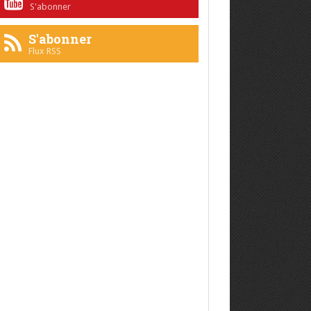
S'abonner
S'abonner
Flux RSS