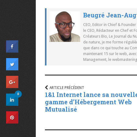
Beugré Jean-Aug
CEO, Editor in Chief & Founder
le CEO, Rédacteur en Chef et F
Créateurs Bio, Le Journal du 
de nature, je me forme réguliè
que dans ce qui touche au Co
maintenant 15 sur le web, ave
Management, le webmastering e
ARTICLE PRÉCÉDENT
1&1 Internet lance sa nouvell
0
gamme d’Hébergement Web
Mutualisé