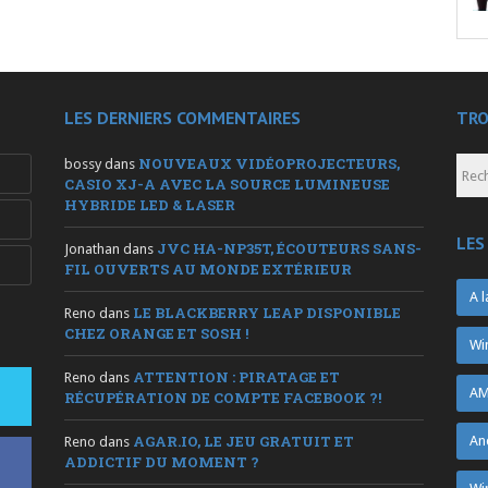
LES DERNIERS COMMENTAIRES
TRO
NOUVEAUX VIDÉOPROJECTEURS,
bossy
dans
CASIO XJ-A AVEC LA SOURCE LUMINEUSE
HYBRIDE LED & LASER
LES
JVC HA-NP35T, ÉCOUTEURS SANS-
Jonathan
dans
FIL OUVERTS AU MONDE EXTÉRIEUR
A l
LE BLACKBERRY LEAP DISPONIBLE
Reno
dans
CHEZ ORANGE ET SOSH !
Wi
ATTENTION : PIRATAGE ET
Reno
dans
AM
RÉCUPÉRATION DE COMPTE FACEBOOK ?!
AGAR.IO, LE JEU GRATUIT ET
An
Reno
dans
ADDICTIF DU MOMENT ?