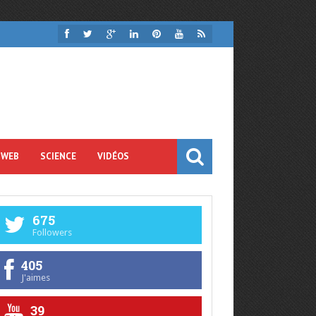
 WEB
SCIENCE
VIDÉOS
675
Followers
405
J'aimes
39