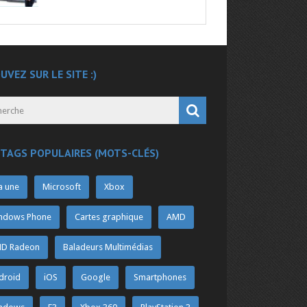
UVEZ SUR LE SITE :)
 TAGS POPULAIRES (MOTS-CLÉS)
a une
Microsoft
Xbox
ndows Phone
Cartes graphique
AMD
D Radeon
Baladeurs Multimédias
droid
iOS
Google
Smartphones