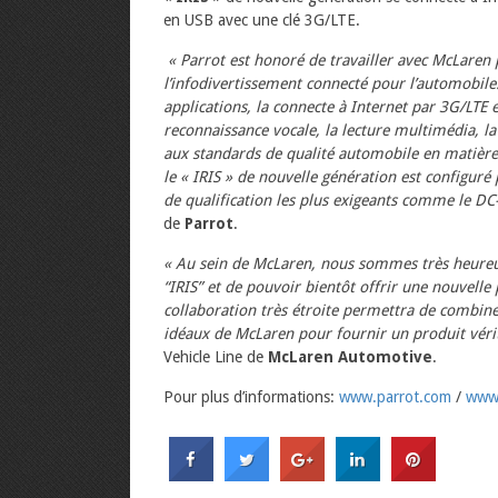
en USB avec une clé 3G/LTE.
«
Parrot est honoré de travailler avec McLaren 
l’infodivertissement connecté pour l’automobile.
applications, la connecte à Internet par 3G/LTE e
reconnaissance vocale, la lecture multimédia, l
aux standards de qualité automobile en matière d
le « IRIS » de nouvelle génération est configuré 
de qualification les plus exigeants comme le D
de
Parrot
.
« Au sein de McLaren, nous sommes très heureux
“IRIS” et de pouvoir bientôt offrir une nouvelle
collaboration très étroite permettra de combiner
idéaux de McLaren pour fournir un produit véri
Vehicle Line de
McLaren Automotive
.
Pour plus d’informations:
www.parrot.com
/
www