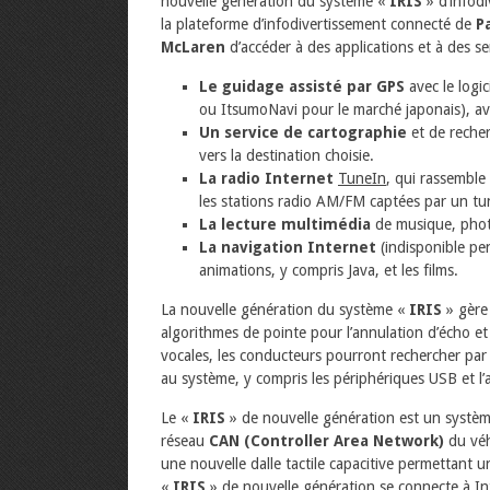
nouvelle génération du système «
IRIS
» d’infod
la plateforme d’infodivertissement connecté de
P
McLaren
d’accéder à des applications et à des se
Le guidage assisté par GPS
avec le logic
ou ItsumoNavi pour le marché japonais), av
Un service de cartographie
et de recher
vers la destination choisie.
La radio Internet
TuneIn
, qui rassemble
les stations radio AM/FM captées par un tun
La lecture multimédia
de musique, photo
La navigation Internet
(indisponible pe
animations, y compris Java, et les films.
La nouvelle génération du système «
IRIS
» gère
algorithmes de pointe pour l’annulation d’écho et 
vocales, les conducteurs pourront rechercher par 
au système, y compris les périphériques USB et l’
Le «
IRIS
» de nouvelle génération est un systè
réseau
CAN (Controller Area Network)
du véhi
une nouvelle dalle tactile capacitive permettant u
«
IRIS
» de nouvelle génération se connecte à In