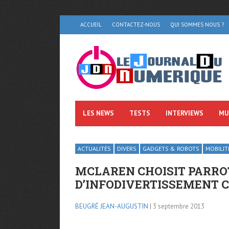
ACCUEIL
CONTACTEZ-NOUS
QUI SOMMES NOUS ?
LES NEWS
TESTS
INTERVIEWS
MU
ACTUALITÉS
DIVERS
GADGETS & ROBOTS
MOBILIT
MCLAREN CHOISIT PARRO
D’INFODIVERTISSEMENT 
BEUGRÉ JEAN-AUGUSTIN
| 3 septembre 2013