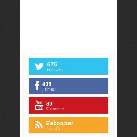
675
Followers
405
J'aimes
39
S'abonner
S'abonner
Flux RSS