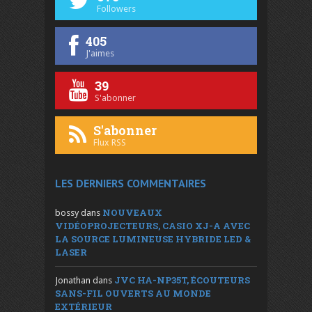
Followers
405
J'aimes
39
S'abonner
S'abonner
Flux RSS
LES DERNIERS COMMENTAIRES
NOUVEAUX
bossy
dans
VIDÉOPROJECTEURS, CASIO XJ-A AVEC
LA SOURCE LUMINEUSE HYBRIDE LED &
LASER
JVC HA-NP35T, ÉCOUTEURS
Jonathan
dans
SANS-FIL OUVERTS AU MONDE
EXTÉRIEUR