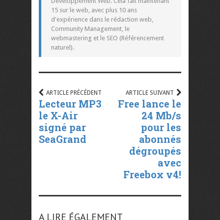
Developpement Web. Cela fait maintenant
15 sur le web, avec plus 10 ans
d'expérience dans le rédaction web,
Community Management, le
webmastering et le SEO (Référencement
naturel).
ARTICLE PRÉCÉDENT
ARTICLE SUIVANT
Lecteur MP3
Free lance le
le X-Air
24 Mb/s
signé par
pour les
SeaGrand
abonnés
dégroupés
avec
Freebox v4!
A LIRE ÉGALEMENT