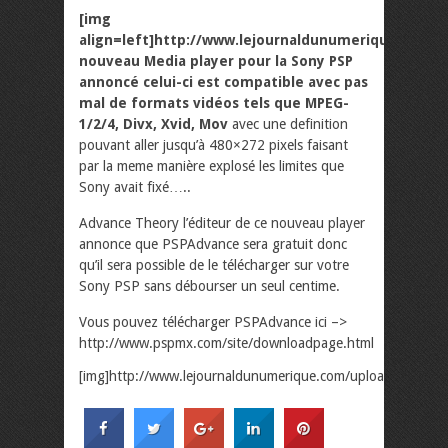
[img
align=left]http://www.lejournaldunumerique.com/
nouveau Media player pour la Sony PSP
annoncé celui-ci est compatible avec pas
mal de formats vidéos tels que MPEG-
1/2/4, Divx, Xvid, Mov
avec une definition
pouvant aller jusqu’à 480×272 pixels faisant
par la meme manière explosé les limites que
Sony avait fixé…..
Advance Theory l’éditeur de ce nouveau player
annonce que PSPAdvance sera gratuit donc
qu’il sera possible de le télécharger sur votre
Sony PSP sans débourser un seul centime.
Vous pouvez télécharger PSPAdvance ici –>
http://www.pspmx.com/site/downloadpage.html
[img]http://www.lejournaldunumerique.com/uploads/img437