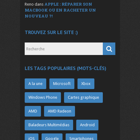
APPLE : RÉPARER SON
Reno
dans
MACBOOK OU EN RACHETER UN
NOUVEAU ?!
TROUVEZ SUR LE SITE :)
LES TAGS POPULAIRES (MOTS-CLÉS)
A la une
Microsoft
Xbox
Windows Phone
Cartes graphique
AMD
AMD Radeon
Baladeurs Multimédias
Android
iOS
Google
Smartphones