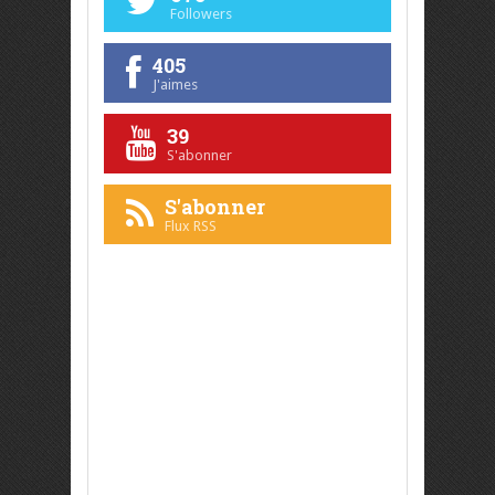
Followers
405
J'aimes
39
S'abonner
S'abonner
Flux RSS