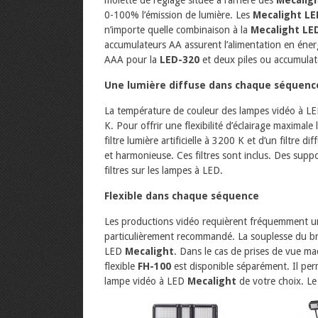
0-100% l’émission de lumière. Les
Mecalight LE
n’importe quelle combinaison à la
Mecalight LE
accumulateurs AA assurent l’alimentation en éner
AAA pour la
LED-320
et deux piles ou accumula
Une lumière diffuse dans chaque séquenc
La température de couleur des lampes vidéo à L
K. Pour offrir une flexibilité d’éclairage maximal
filtre lumière artificielle à 3200 K et d’un filtre
et harmonieuse. Ces filtres sont inclus. Des supp
filtres sur les lampes à LED.
Flexible dans chaque séquence
Les productions vidéo requièrent fréquemment un é
particulièrement recommandé. La souplesse du b
LED
Mecalight
. Dans le cas de prises de vue mac
flexible
FH-100
est disponible séparément. Il per
lampe vidéo à LED
Mecalight
de votre choix. Le