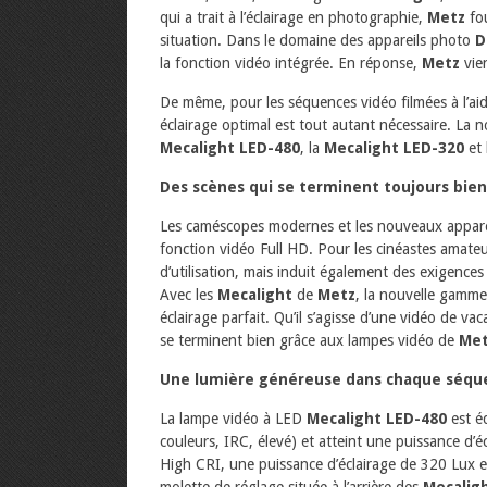
qui a trait à l’éclairage en photographie,
Metz
fou
situation. Dans le domaine des appareils photo
D
la fonction vidéo intégrée. En réponse,
Metz
vien
De même, pour les séquences vidéo filmées à l’a
éclairage optimal est tout autant nécessaire. La
Mecalight LED-480
, la
Mecalight LED-320
et 
Des scènes qui se terminent toujours bien
Les caméscopes modernes et les nouveaux appar
fonction vidéo Full HD. Pour les cinéastes amateur
d’utilisation, mais induit également des exigences
Avec les
Mecalight
de
Metz
, la nouvelle gamme
éclairage parfait. Qu’il s’agisse d’une vidéo de 
se terminent bien grâce aux lampes vidéo de
Me
Une lumière généreuse dans chaque séqu
La lampe vidéo à LED
Mecalight LED-480
est é
couleurs, IRC, élevé) et atteint une puissance d’
High CRI, une puissance d’éclairage de 320 Lux e
molette de réglage située à l’arrière des
Mecalig