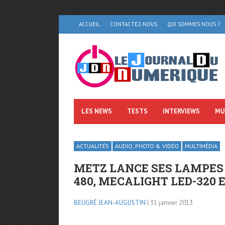
ACCUEIL
CONTACTEZ-NOUS
QUI SOMMES NOUS ?
LES NEWS
TESTS
INTERVIEWS
MU
ACTUALITÉS
AUDIO, PHOTO & VIDÉO
MULTIMÉDIA
METZ LANCE SES LAMPES V
480, MECALIGHT LED-320 
BEUGRÉ JEAN-AUGUSTIN
| 31 janvier 2013