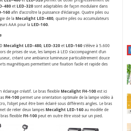
D-480
et
LED-320
sont adaptables de façon modulaire dans
D-160
afin d’accroître la puissance d’éclairage. Quatre piles ou
gie de la
Mecalight LED-480
, quatre piles ou accumulateurs
teurs AAA pour la
LED-160
.
e
ED
Mecalight LED-480
,
LED-320
et
LED-160
s’élève à 5.600
e lors de prises de vue, les lampes à LED s’accompagnent d’un
 diffuseur, créant une ambiance lumineuse particulièrement douce
orts magnétiques permettent une fixation facile et rapide des
clairage créatif. Le bras flexible
Mecalight FH-100
est ici
ras
FH-100
permet une orientation optimale de la lampe vidéo à
ro, l’objet peut être bien éclairé sous différents angles. Le bras
met de relier deux lampes
Mecalight LED-160
au modèle de
 bras flexible
FH-100
peut en outre être vissé sur un pied.