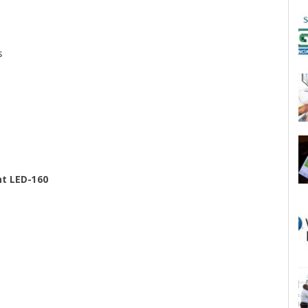
s
ht LED-160