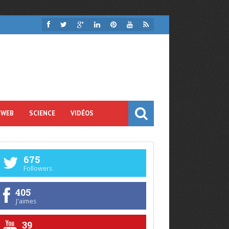
 WEB
SCIENCE
VIDÉOS
675
Followers
405
J'aimes
39