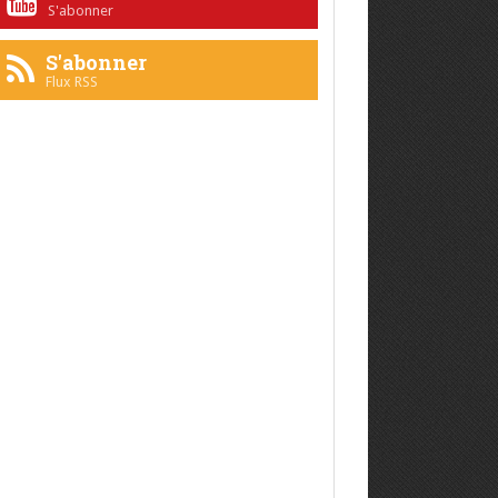
S'abonner
S'abonner
Flux RSS