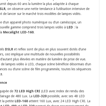
rnit depuis 60 ans la lumière la plus adaptée à chaque
SLR
, on observe une nette tendance à l’utilisation intensive de
t de lancer sur le marché trois modèles de lampes vidéo.
ide d’un appareil photo numérique ou d’un caméscope, un
 nouvelle gamme comprend trois lampes vidéo à
LED
: la
la
Mecalight LED-160
.
eils
DSLR
et reflex sont de plus en plus souvent dotés d’une
s, ceci implique une multitude de nouvelles possibilités
 d’autant plus élevées en matière de lumière de prise de vue.
 de lampes vidéo à LED, chaque scène bénéficie désormais d’un
vacances ou d’une scène de film programmée, toutes les séquences
tz
.
ence
quipée de
72 LED High CRI
(LED avec index de rendu des
éclairage de 480 Lux. La
LED-320
possède, avec ses 48 LED
t la petite
LED-160
atteint 160 Lux, avec 24 LED High CRI. La
ht LED-480
et
LED-320
permet de doser progressivement de