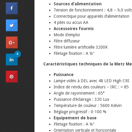
Sources d’alimentation
Tension de fonctionnement : 4,8 – 9,0 volt
Connectique pour appareils d’alimentation
4 piles ou accus AA
Accessoires fournis
Mode d’emploi
Filtre diffuseur
Filtre lumière artificielle 3200K
Filetage fixation : A ¼“
0
Caractéristiques techniques de la Metz Me
Puissance
Lampe vidéo à DEL avec 48 LED High CRI
Indice de rendu des couleurs – IRC : = 85
Angle de rayonnement : 65°
Puissance d’éclairage : 320 Lux
Température de couleur : 5600 Kelvin
Réglage progressif : 0-100 %
Equipement de base
Filetage fixation : A ¼“
Orientation verticale et horizontale