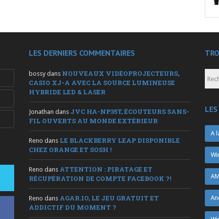
LES DERNIERS COMMENTAIRES
TRO
NOUVEAUX VIDÉOPROJECTEURS,
bossy
dans
CASIO XJ-A AVEC LA SOURCE LUMINEUSE
HYBRIDE LED & LASER
LES
JVC HA-NP35T, ÉCOUTEURS SANS-
Jonathan
dans
FIL OUVERTS AU MONDE EXTÉRIEUR
A l
LE BLACKBERRY LEAP DISPONIBLE
Reno
dans
CHEZ ORANGE ET SOSH !
Wi
ATTENTION : PIRATAGE ET
Reno
dans
AM
RÉCUPÉRATION DE COMPTE FACEBOOK ?!
AGAR.IO, LE JEU GRATUIT ET
An
Reno
dans
ADDICTIF DU MOMENT ?