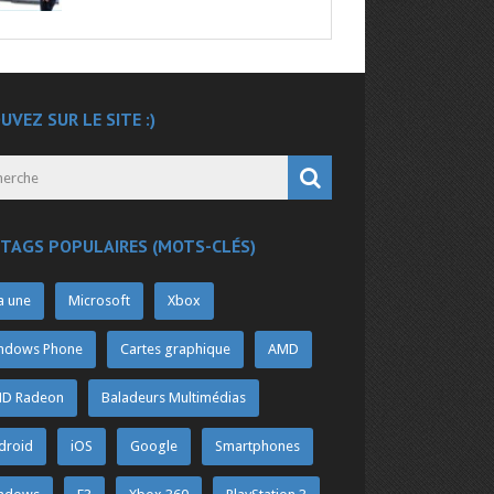
UVEZ SUR LE SITE :)
 TAGS POPULAIRES (MOTS-CLÉS)
a une
Microsoft
Xbox
ndows Phone
Cartes graphique
AMD
D Radeon
Baladeurs Multimédias
droid
iOS
Google
Smartphones