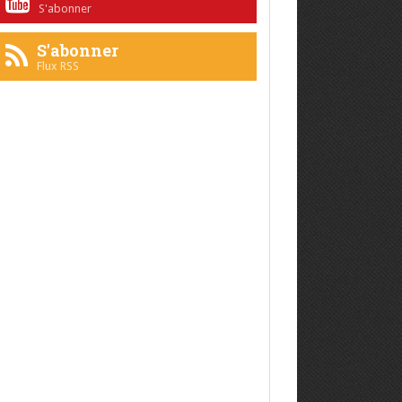
S'abonner
S'abonner
Flux RSS