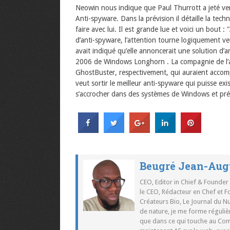
Neowin nous indique que Paul Thurrott a jeté ver
Anti-spyware. Dans la prévision il détaille la tech
faire avec lui. Il est grande lue et voici un bout 
d’anti-spyware, l’attention tourne logiquement v
avait indiqué qu’elle annoncerait une solution 
2006 de Windows Longhorn . La compagnie de l’ant
GhostBuster, respectivement, qui auraient accompl
veut sortir le meilleur anti-spyware qui puisse ex
s’accrocher dans des systèmes de Windows et prévo
Beugré Jean-Aug
CEO, Editor in Chief & Founder
le CEO, Rédacteur en Chef et F
Créateurs Bio, Le Journal du 
de nature, je me forme réguliè
que dans ce qui touche au Co