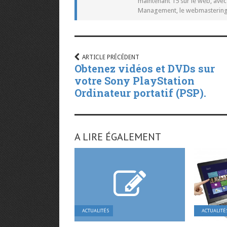
maintenant 15 sur le web, ave
Management, le webmastering e
ARTICLE PRÉCÉDENT
Obtenez vidéos et DVDs sur
votre Sony PlayStation
Ordinateur portatif (PSP).
A LIRE ÉGALEMENT
ACTUALITÉS
ACTUALITÉ