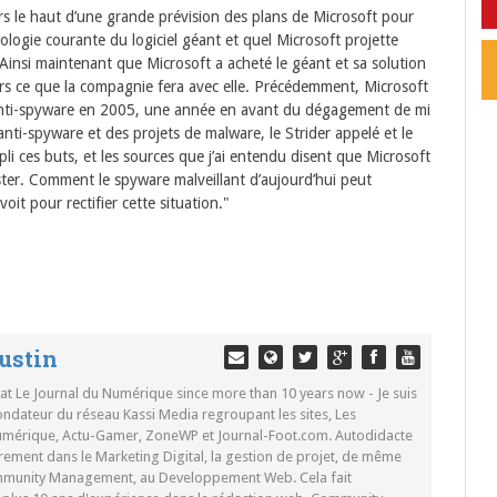
s le haut d’une grande prévision des plans de Microsoft pour
nologie courante du logiciel géant et quel Microsoft projette
: "Ainsi maintenant que Microsoft a acheté le géant et sa solution
ers ce que la compagnie fera avec elle. Précédemment, Microsoft
d’anti-spyware en 2005, une année en avant du dégagement de mi
i-spyware et des projets de malware, le Strider appelé et le
i ces buts, et les sources que j’ai entendu disent que Microsoft
ister. Comment le spyware malveillant d’aujourd’hui peut
it pour rectifier cette situation."
ustin
 at Le Journal du Numérique since more than 10 years now - Je suis
ondateur du réseau Kassi Media regroupant les sites, Les
Numérique, Actu-Gamer, ZoneWP et Journal-Foot.com. Autodidacte
rement dans le Marketing Digital, la gestion de projet, de même
mmunity Management, au Developpement Web. Cela fait