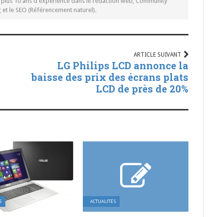
c plus 10 ans d'expérience dans le rédaction web, Community
t le SEO (Référencement naturel).
ARTICLE SUIVANT
LG Philips LCD annonce la
baisse des prix des écrans plats
LCD de près de 20%
S
ACTUALITÉS