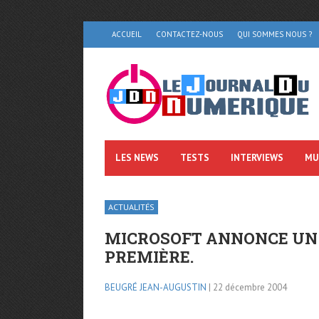
ACCUEIL
CONTACTEZ-NOUS
QUI SOMMES NOUS ?
LES NEWS
TESTS
INTERVIEWS
MU
ACTUALITÉS
MICROSOFT ANNONCE UN
PREMIÈRE.
BEUGRÉ JEAN-AUGUSTIN
| 22 décembre 2004