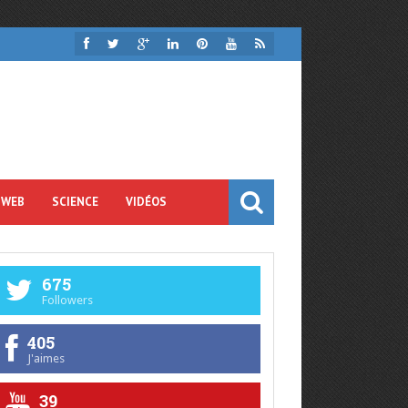
 WEB
SCIENCE
VIDÉOS
675
Followers
405
J'aimes
39