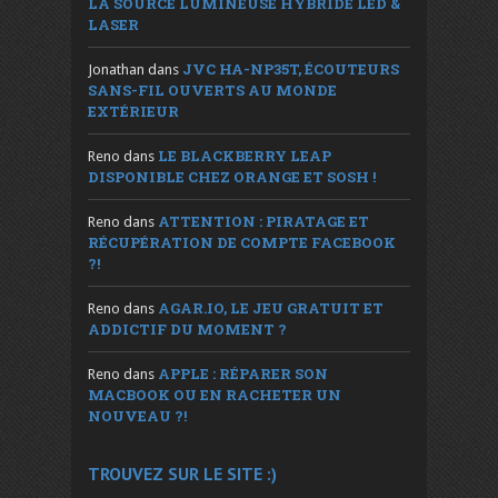
LA SOURCE LUMINEUSE HYBRIDE LED &
LASER
JVC HA-NP35T, ÉCOUTEURS
Jonathan
dans
SANS-FIL OUVERTS AU MONDE
EXTÉRIEUR
LE BLACKBERRY LEAP
Reno
dans
DISPONIBLE CHEZ ORANGE ET SOSH !
ATTENTION : PIRATAGE ET
Reno
dans
RÉCUPÉRATION DE COMPTE FACEBOOK
?!
AGAR.IO, LE JEU GRATUIT ET
Reno
dans
ADDICTIF DU MOMENT ?
APPLE : RÉPARER SON
Reno
dans
MACBOOK OU EN RACHETER UN
NOUVEAU ?!
TROUVEZ SUR LE SITE :)