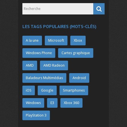
LES TAGS POPULAIRES (MOTS-CLÉS)
A la une
Microsoft
Xbox
Windows Phone
Cartes graphique
AMD
AMD Radeon
Baladeurs Multimédias
Android
iOS
Google
Smartphones
Windows
E3
Xbox 360
PlayStation 3