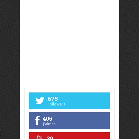
675
Followers
405
J'aimes
39