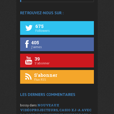
RETROUVEZ-NOUS SUR :
675
Followers
405
J'aimes
39
S'abonner
S'abonner
Flux RSS
LES DERNIERS COMMENTAIRES
NOUVEAUX
bossy
dans
VIDÉOPROJECTEURS, CASIO XJ-A AVEC