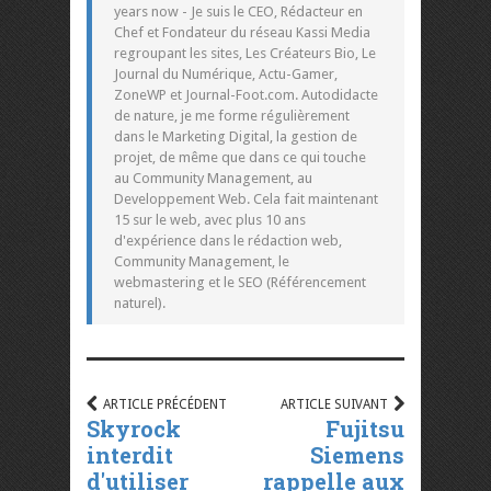
years now - Je suis le CEO, Rédacteur en
Chef et Fondateur du réseau Kassi Media
regroupant les sites, Les Créateurs Bio, Le
Journal du Numérique, Actu-Gamer,
ZoneWP et Journal-Foot.com. Autodidacte
de nature, je me forme régulièrement
dans le Marketing Digital, la gestion de
projet, de même que dans ce qui touche
au Community Management, au
Developpement Web. Cela fait maintenant
15 sur le web, avec plus 10 ans
d'expérience dans le rédaction web,
Community Management, le
webmastering et le SEO (Référencement
naturel).
ARTICLE PRÉCÉDENT
ARTICLE SUIVANT
Skyrock
Fujitsu
interdit
Siemens
d'utiliser
rappelle aux