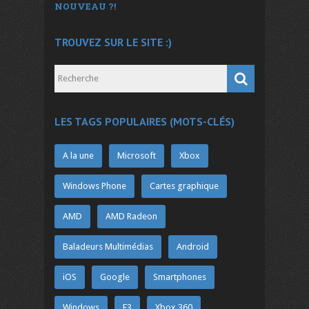
NOUVEAU ?!
TROUVEZ SUR LE SITE :)
LES TAGS POPULAIRES (MOTS-CLÉS)
A la une
Microsoft
Xbox
Windows Phone
Cartes graphique
AMD
AMD Radeon
Baladeurs Multimédias
Android
iOS
Google
Smartphones
Windows
E3
Xbox 360