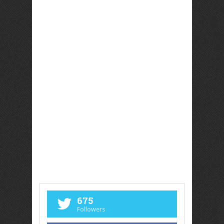
675
Followers