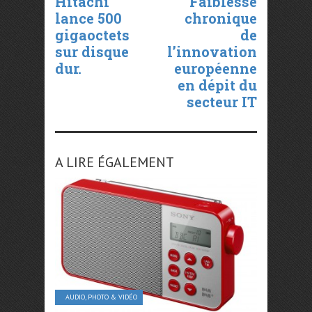
Hitachi
Faiblesse
lance 500
chronique
gigaoctets
de
sur disque
l’innovation
dur.
européenne
en dépit du
secteur IT
A LIRE ÉGALEMENT
AUDIO, PHOTO & VIDÉO