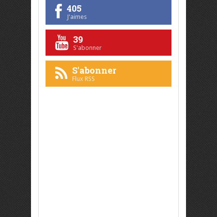
405
J'aimes
39
S'abonner
S'abonner
Flux RSS