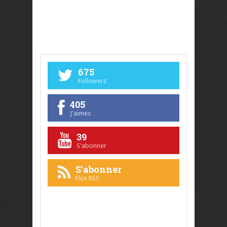
675
Followers
405
J'aimes
39
S'abonner
S'abonner
Flux RSS