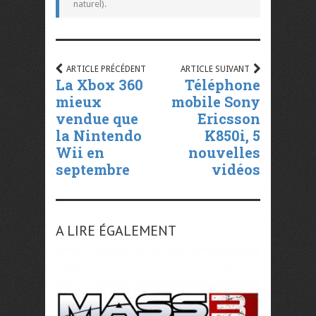
naturel).
ARTICLE PRÉCÉDENT
ARTICLE SUIVANT
La Xbox 360
Téléphone
mieux
mobile Sony
vendue que
Ericsson
la Nintendo
K850i, 5
Wii en
nouvelles
septembre
vidéos
A LIRE ÉGALEMENT