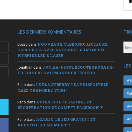
LES DERNIERS COMMENTAIRES
TRO
NOUVEAUX VIDÉOPROJECTEURS,
bossy
dans
CASIO XJ-A AVEC LA SOURCE LUMINEUSE
HYBRIDE LED & LASER
LES
JVC HA-NP35T, ÉCOUTEURS SANS-
Jonathan
dans
FIL OUVERTS AU MONDE EXTÉRIEUR
A l
LE BLACKBERRY LEAP DISPONIBLE
Reno
dans
CHEZ ORANGE ET SOSH !
Wi
ATTENTION : PIRATAGE ET
Reno
dans
AM
RÉCUPÉRATION DE COMPTE FACEBOOK ?!
AGAR.IO, LE JEU GRATUIT ET
An
Reno
dans
ADDICTIF DU MOMENT ?