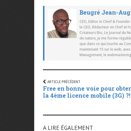
Beugré Jean-Aug
CEO, Editor in Chief & Founder
le CEO, Rédacteur en Chef et F
Créateurs Bio, Le Journal du 
de nature, je me forme réguliè
que dans ce qui touche au Co
maintenant 15 sur le web, ave
Management, le webmastering e
ARTICLE PRÉCÉDENT
Free en bonne voie pour obte
la 4ème licence mobile (3G) ?!
A LIRE ÉGALEMENT