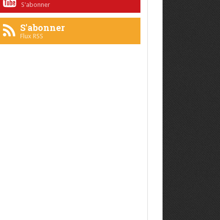
S'abonner
S'abonner
Flux RSS