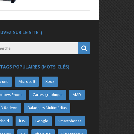
UVEZ SUR LE SITE :)
 TAGS POPULAIRES (MOTS-CLÉS)
a une
Microsoft
Xbox
ndows Phone
Cartes graphique
AMD
D Radeon
Baladeurs Multimédias
droid
iOS
Google
Smartphones