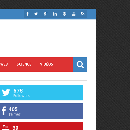
 WEB
SCIENCE
VIDÉOS
675
Followers
405
J'aimes
39