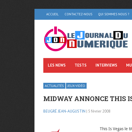
ACCUEIL
CONTACTEZ-NOUS
QUI SOMMES NOUS ?
LES NEWS
TESTS
INTERVIEWS
MU
ACTUALITÉS
JEUX-VIDÉO
MIDWAY ANNONCE THIS I
BEUGRÉ JEAN-AUGUSTIN
| 5 février 2008
This Is Vegas le 