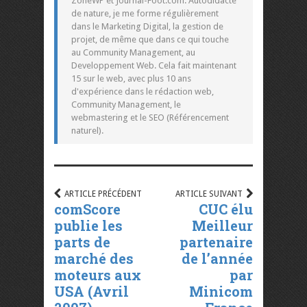
ZoneWP et Journal-Foot.com. Autodidacte
de nature, je me forme régulièrement
dans le Marketing Digital, la gestion de
projet, de même que dans ce qui touche
au Community Management, au
Developpement Web. Cela fait maintenant
15 sur le web, avec plus 10 ans
d'expérience dans le rédaction web,
Community Management, le
webmastering et le SEO (Référencement
naturel).
ARTICLE PRÉCÉDENT
ARTICLE SUIVANT
comScore
CUC élu
publie les
Meilleur
parts de
partenaire
marché des
de l’année
moteurs aux
par
USA (Avril
Minicom