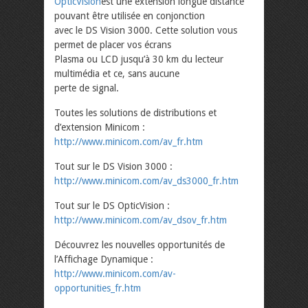
OpticVision
est une extension longue distance
pouvant être utilisée en conjonction
avec le DS Vision 3000. Cette solution vous
permet de placer vos écrans
Plasma ou LCD jusqu’à 30 km du lecteur
multimédia et ce, sans aucune
perte de signal.
Toutes les solutions de distributions et
d’extension Minicom :
http://www.minicom.com/av_fr.htm
Tout sur le DS Vision 3000 :
http://www.minicom.com/av_ds3000_fr.htm
Tout sur le DS OpticVision :
http://www.minicom.com/av_dsov_fr.htm
Découvrez les nouvelles opportunités de
l’Affichage Dynamique :
http://www.minicom.com/av-
opportunities_fr.htm