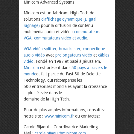
Minicom Advanced Systems
Minicom est un fabricant High Tech de
solutions
d’affichage dynamique (Digital
Signage)
pour la diffusion de contenu
multimédia audio et vidéo :
commutateurs
VGA
,
commutateurs vidéo et audio
,
VGA vidéo splitter
,
broadcaster
,
connectique
audio vidéo
avec
prolongateurs vidéo
et
câbles
vidéo
. Fondé en 1987 et basé à Jérusalem,
Minicom
est présent dans
50 pays à travers le
monde
et fait partie du Fast 50 de Deloitte
Technology, qui récompense les
500 entreprises mondiales ayant la croissance
la plus élevée dans le
domaine de la High Tech.
Pour de plus amples informations, consultez
notre site :
www.minicom.fr
ou contactez:
Carole Bijaoui – Coordinatrice Marketing
Mail :
carole.bijaoui@minicom.com