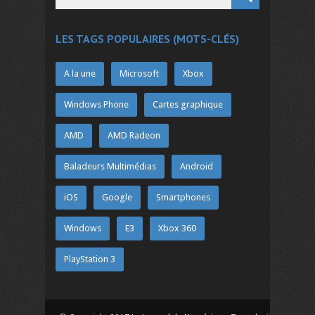
LES TAGS POPULAIRES (MOTS-CLÉS)
A la une
Microsoft
Xbox
Windows Phone
Cartes graphique
AMD
AMD Radeon
Baladeurs Multimédias
Android
iOS
Google
Smartphones
Windows
E3
Xbox 360
PlayStation 3