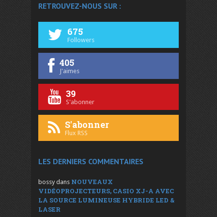
RETROUVEZ-NOUS SUR :
675
Followers
405
J'aimes
39
S'abonner
S'abonner
Flux RSS
LES DERNIERS COMMENTAIRES
NOUVEAUX
bossy
dans
VIDÉOPROJECTEURS, CASIO XJ-A AVEC
LA SOURCE LUMINEUSE HYBRIDE LED &
LASER