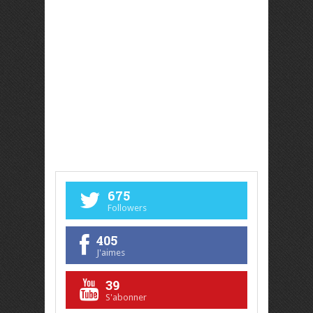
675
Followers
405
J'aimes
39
S'abonner