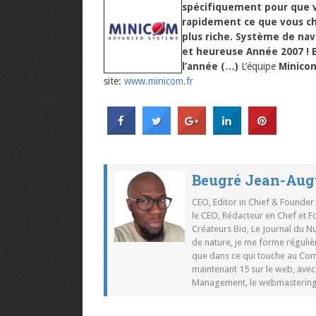
spécifiquement pour que vo
rapidement ce que vous c
plus riche. Système de nav
et heureuse Année 2007 ! 
l’année (…)
L’équipe
Minico
site:
www.minicom.fr
Beugré Jean-Aug
CEO, Editor in Chief & Founder
le CEO, Rédacteur en Chef et F
Créateurs Bio, Le Journal du 
de nature, je me forme réguliè
que dans ce qui touche au Co
maintenant 15 sur le web, ave
Management, le webmastering e