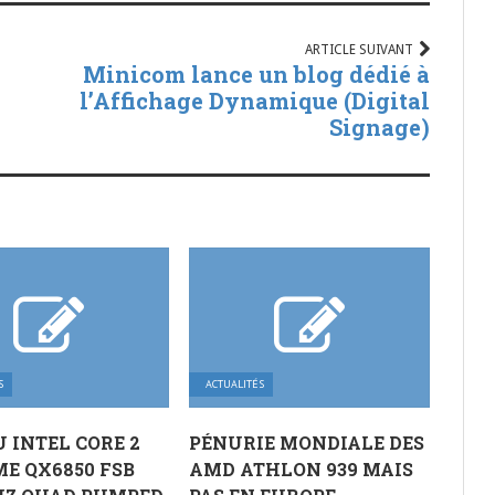
ARTICLE SUIVANT
Minicom lance un blog dédié à
l’Affichage Dynamique (Digital
Signage)
S
ACTUALITÉS
U INTEL CORE 2
PÉNURIE MONDIALE DES
E QX6850 FSB
AMD ATHLON 939 MAIS