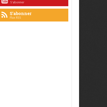
S'abonner
S'abonner
Flux RSS