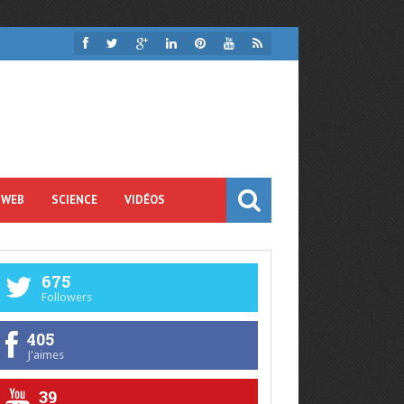
 WEB
SCIENCE
VIDÉOS
675
Followers
405
J'aimes
39