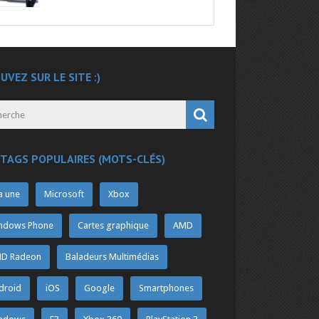
UVEZ SUR LE SITE :)
 TAGS POPULAIRES (MOTS-CLÉS)
a une
Microsoft
Xbox
ndows Phone
Cartes graphique
AMD
D Radeon
Baladeurs Multimédias
droid
iOS
Google
Smartphones