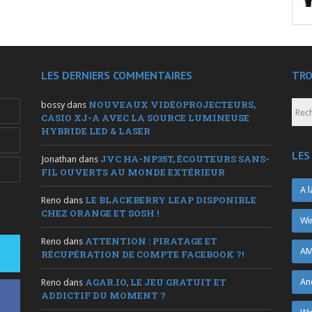
LES DERNIERS COMMENTAIRES
TRO
NOUVEAUX VIDÉOPROJECTEURS,
bossy
dans
CASIO XJ-A AVEC LA SOURCE LUMINEUSE
HYBRIDE LED & LASER
LES
JVC HA-NP35T, ÉCOUTEURS SANS-
Jonathan
dans
FIL OUVERTS AU MONDE EXTÉRIEUR
A l
LE BLACKBERRY LEAP DISPONIBLE
Reno
dans
CHEZ ORANGE ET SOSH !
Wi
ATTENTION : PIRATAGE ET
Reno
dans
AM
RÉCUPÉRATION DE COMPTE FACEBOOK ?!
AGAR.IO, LE JEU GRATUIT ET
An
Reno
dans
ADDICTIF DU MOMENT ?