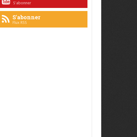
S'abonner
S'abonner
Flux RSS