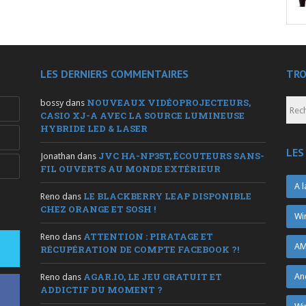
LES DERNIERS COMMENTAIRES
TRO
NOUVEAUX VIDÉOPROJECTEURS,
bossy
dans
CASIO XJ-A AVEC LA SOURCE LUMINEUSE
HYBRIDE LED & LASER
LES
JVC HA-NP35T, ÉCOUTEURS SANS-
Jonathan
dans
FIL OUVERTS AU MONDE EXTÉRIEUR
A l
LE BLACKBERRY LEAP DISPONIBLE
Reno
dans
CHEZ ORANGE ET SOSH !
Wi
ATTENTION : PIRATAGE ET
Reno
dans
AM
RÉCUPÉRATION DE COMPTE FACEBOOK ?!
AGAR.IO, LE JEU GRATUIT ET
An
Reno
dans
ADDICTIF DU MOMENT ?