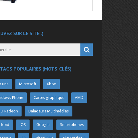
UVEZ SUR LE SITE :)
 TAGS POPULAIRES (MOTS-CLÉS)
a une
Microsoft
Xbox
ndows Phone
Cartes graphique
AMD
D Radeon
Baladeurs Multimédias
droid
iOS
Google
Smartphones