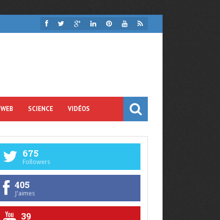
 WEB
SCIENCE
VIDÉOS
675
Followers
405
J'aimes
39