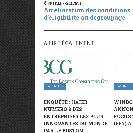
ARTICLE PRÉCÉDENT
Amélioration des conditions
d’éligibilité au dégroupage
A LIRE ÉGALEMENT
ACTUALITÉS
ACTUALITÉ
ENQUÊTE : HAIER
WINDOW
NUMÉRO 8 DES
ANNON
ENTREPRISES LES PLUS
FOCUS 2
INNOVANTES DU MONDE
I667) À 
PAR LE BOSTON ...