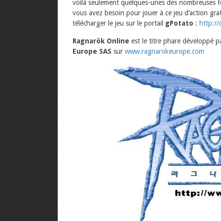
voilà seulement quelques-unes des nombreuses f
vous avez besoin pour jouer à ce jeu d’action gra
télécharger le jeu sur le portail
gPotato
:
http:/
Ragnarök Online
est le titre phare développé p
Europe SAS
sur
www.ragnarokeurope.com