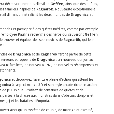
ra découvrir une nouvelle ville :
Geffen
, ainsi que des quêtes,
s familiers inspirés de
Ragnarök
. Nouveauté exceptionnelle
ortail dimensionnel reliant les deux mondes de
Dragonica
et
 mondes et participer à des quêtes inédites, comme par exemple
 l’employée Pauline recherche des héros qui sauveront
Geffen
de trouver et équiper des sets novices de
Ragnarök
, qui leur
s !
ondes de
Dragonica
et de
Ragnarök
feront partie de cette
es serveurs européens de
Dragonica
: un nouveau donjon au
veaux familiers, de nouveaux PNJ, de nouvelles récompenses et
 étonnants.
gonica
et découvrez l’aventure pleine d’action qui attend les
gonica
à l’aspect manga 3D et son style arcade riche en action
de jeu unique. Profitez de centaines de quêtes et de
 partez à la chasse aux monstres dans d’obscurs donjons et
s JcJ et les batailles d’Emporia.
uvert ainsi qu’un système de couple, de mariage et d’amitié,