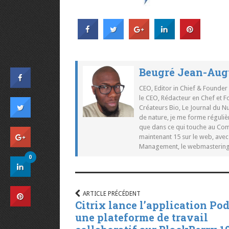
Beugré Jean-Aug
CEO, Editor in Chief & Founder
le CEO, Rédacteur en Chef et F
Créateurs Bio, Le Journal du 
de nature, je me forme réguliè
que dans ce qui touche au Co
maintenant 15 sur le web, ave
Management, le webmastering e
0
ARTICLE PRÉCÉDENT
Citrix lance l’application Pod
une plateforme de travail