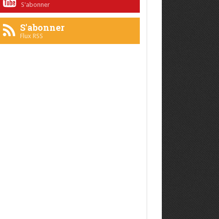
S'abonner
S'abonner
Flux RSS