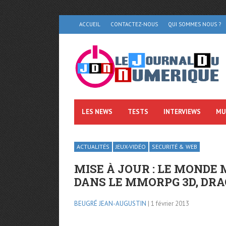
ACCUEIL
CONTACTEZ-NOUS
QUI SOMMES NOUS ?
LES NEWS
TESTS
INTERVIEWS
MU
ACTUALITÉS
JEUX-VIDÉO
SECURITÉ & WEB
MISE À JOUR : LE MONDE
DANS LE MMORPG 3D, DR
BEUGRÉ JEAN-AUGUSTIN
| 1 février 2013