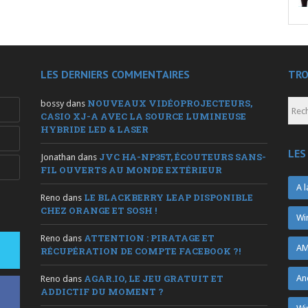
LES DERNIERS COMMENTAIRES
TRO
NOUVEAUX VIDÉOPROJECTEURS,
bossy
dans
CASIO XJ-A AVEC LA SOURCE LUMINEUSE
HYBRIDE LED & LASER
LES
JVC HA-NP35T, ÉCOUTEURS SANS-
Jonathan
dans
FIL OUVERTS AU MONDE EXTÉRIEUR
A l
LE BLACKBERRY LEAP DISPONIBLE
Reno
dans
CHEZ ORANGE ET SOSH !
Wi
ATTENTION : PIRATAGE ET
Reno
dans
AM
RÉCUPÉRATION DE COMPTE FACEBOOK ?!
AGAR.IO, LE JEU GRATUIT ET
An
Reno
dans
ADDICTIF DU MOMENT ?