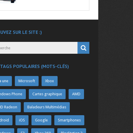
UVEZ SUR LE SITE :)
 TAGS POPULAIRES (MOTS-CLÉS)
a une
Microsoft
Xbox
ndows Phone
Cartes graphique
AMD
D Radeon
Baladeurs Multimédias
droid
iOS
Google
Smartphones