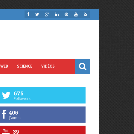
 WEB
SCIENCE
VIDÉOS
675
Followers
405
J'aimes
39