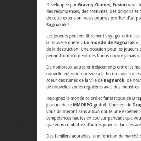
Développée par
Gravity Games
,
Fusion
vous fe
des récompenses, des costumes, des donjons et de
de cette extension, vous pourrez profiter d’un p
Ragnarök
!
Les joueurs peuvent librement voyager entre ces
la nouvelle quête «
Le monde de Ragnarök
» ;
de la destruction. Une occasion pour les joueurs 
permettront d’obtenir des bonus encore jamais vu
De nombreux autres entrelacements entre les m
nouvelle extension prévue à la fin du mois sur l
coeur des ruines de la ville de
Ragnarök
, de nou
de nouvelles zones régulières avec des monstres
Rejoignez le monde coloré et fantastique de
Dra
joueurs de ce
MMORPG
gratuit. L’univers de
Dra
vous donneront sans aucun doute une expérience 
compétences hautes en couleur pendant que vous
que vous combattez d’autres joueurs dans les arène
Des familiers adorables, une fonction de marché o