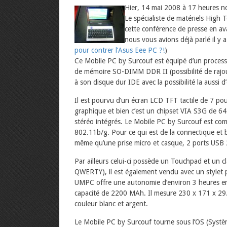
Hier, 14 mai 2008 à 17 heures no
Le spécialiste de matériels High 
cette conférence de presse en a
nous vous avions déjà parlé il y a
pour contrer l’Asus Eee PC ?!
)
Ce Mobile PC by Surcouf est équipé d’un proces
de mémoire SO-DIMM DDR II (possibilité de rajou
à son disque dur IDE avec la possibilité la aussi d
Il est pourvu d’un écran LCD TFT tactile de 7 po
graphique et bien c’est un chipset VIA S3G de 64
stéréo intégrés. Le Mobile PC by Surcouf est comp
802.11b/g. Pour ce qui est de la connectique et 
même qu’une prise micro et casque, 2 ports USB 
Par ailleurs celui-ci possède un Touchpad et un 
QWERTY), il est également vendu avec un stylet 
UMPC offre une autonomie d’environ 3 heures en u
capacité de 2200 MAh. Il mesure 230 x 171 x 29.
couleur blanc et argent.
Le Mobile PC by Surcouf tourne sous l’OS (Systè