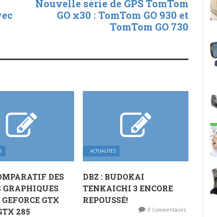
Nouvelle série de GPS TomTom
vec
GO x30 : TomTom GO 930 et
TomTom GO 730
S
ACTUALITÉS
OMPARATIF DES
DBZ : BUDOKAI
S GRAPHIQUES
TENKAICHI 3 ENCORE
 GEFORCE GTX
REPOUSSÉ!
GTX 285
0 Commentaires