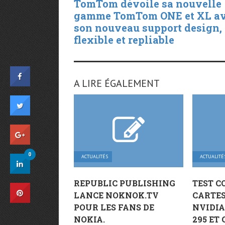
TomTom dévoile sa nouvelle
gamme TomTom ONE et XL a
son nouveau support design,
flexible et repliable
A LIRE ÉGALEMENT
0
ACTUALITÉS
ACTUALITÉ
REPUBLIC PUBLISHING
TEST C
LANCE NOKNOK.TV
CARTE
POUR LES FANS DE
NVIDIA
NOKIA.
295 ET 