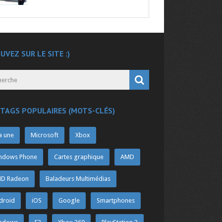
UVEZ SUR LE SITE :)
 TAGS POPULAIRES (MOTS-CLÉS)
a une
Microsoft
Xbox
ndows Phone
Cartes graphique
AMD
D Radeon
Baladeurs Multimédias
droid
iOS
Google
Smartphones