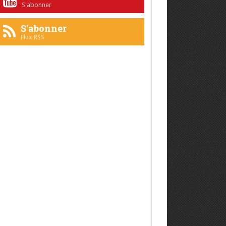
S'abonner
S'abonner
Flux RSS