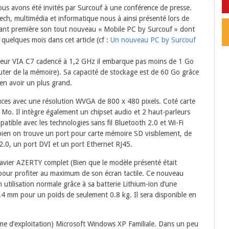
us avons été invités par Surcouf à une conférence de presse.
Tech, multimédia et informatique nous à ainsi présenté lors de
vant première son tout nouveau « Mobile PC by Surcouf » dont
 quelques mois dans cet article (cf :
Un nouveau PC by Surcouf
seur VIA C7 cadencé à 1,2 GHz il embarque pas moins de 1 Go
ter de la mémoire). Sa capacité de stockage est de 60 Go grâce
’en avoir un plus grand.
uces avec une résolution WVGA de 800 x 480 pixels. Coté carte
 Mo. Il intègre également un chipset audio et 2 haut-parleurs
atible avec les technologies sans fil Bluetooth 2.0 et Wi-Fi
bien on trouve un port pour carte mémoire SD visiblement, de
2.0, un port DVI et un port Ethernet RJ45.
clavier AZERTY complet (Bien que le modèle présenté était
pour profiter au maximum de son écran tactile. Ce nouveau
tilisation normale grâce à sa batterie Lithium-ion d’une
4 mm pour un poids de seulement 0.8 kg. Il sera disponible en
me d’exploitation) Microsoft Windows XP Familiale. Dans un peu