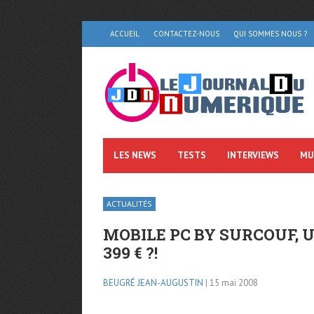
ACCUEIL
CONTACTEZ-NOUS
QUI SOMMES NOUS ?
LES NEWS
TESTS
INTERVIEWS
MU
ACTUALITÉS
MOBILE PC BY SURCOUF, 
399 € ?!
BEUGRÉ JEAN-AUGUSTIN
| 15 mai 2008