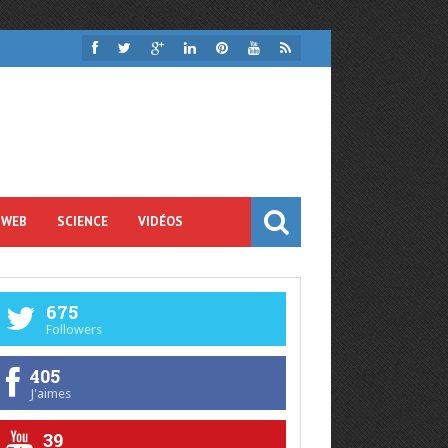
 WEB
SCIENCE
VIDÉOS
675
Followers
405
J'aimes
39