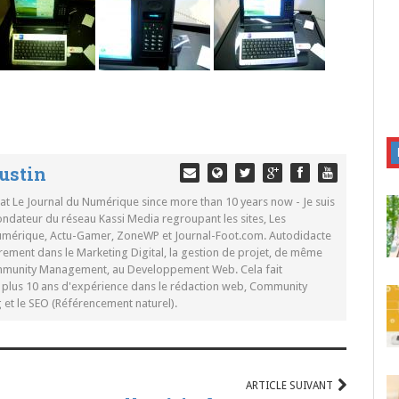
ustin
 at Le Journal du Numérique since more than 10 years now - Je suis
ondateur du réseau Kassi Media regroupant les sites, Les
Numérique, Actu-Gamer, ZoneWP et Journal-Foot.com. Autodidacte
rement dans le Marketing Digital, la gestion de projet, de même
mmunity Management, au Developpement Web. Cela fait
c plus 10 ans d'expérience dans le rédaction web, Community
t le SEO (Référencement naturel).
ARTICLE SUIVANT