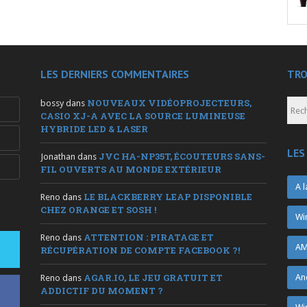
LES DERNIERS COMMENTAIRES
TRO
NOUVEAUX VIDÉOPROJECTEURS,
bossy
dans
CASIO XJ-A AVEC LA SOURCE LUMINEUSE
HYBRIDE LED & LASER
LES
JVC HA-NP35T, ÉCOUTEURS SANS-
Jonathan
dans
FIL OUVERTS AU MONDE EXTÉRIEUR
A l
LE BLACKBERRY LEAP DISPONIBLE
Reno
dans
CHEZ ORANGE ET SOSH !
Wi
ATTENTION : PIRATAGE ET
Reno
dans
AM
RÉCUPÉRATION DE COMPTE FACEBOOK ?!
AGAR.IO, LE JEU GRATUIT ET
An
Reno
dans
ADDICTIF DU MOMENT ?