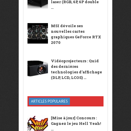
laser (RGB, 6P, 6P double
...
MSI dévoile ses
nouvelles cartes
graphiques GeForce RTX
2070
Vidéoprojecteurs : Quid
des dernières
technologies d’affichage
(DLP, LCD, LCOS) ...
ARTICLES POPULAIRES
[Mise à jour] Concours :
Gagnez le jeu Hell Yeah!
...