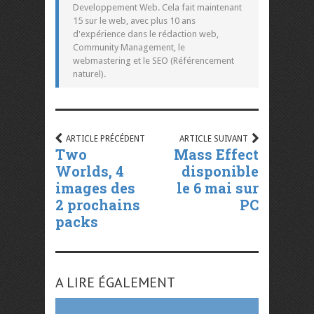
Developpement Web. Cela fait maintenant
15 sur le web, avec plus 10 ans
d'expérience dans le rédaction web,
Community Management, le
webmastering et le SEO (Référencement
naturel).
ARTICLE PRÉCÉDENT
ARTICLE SUIVANT
Two
Mass Effect
Worlds, 4
disponible
images des
le 6 mai sur
2 prochains
PC
packs
A LIRE ÉGALEMENT