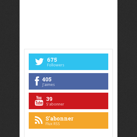
675
Followers
405
J'aimes
39
S'abonner
S'abonner
Flux RSS