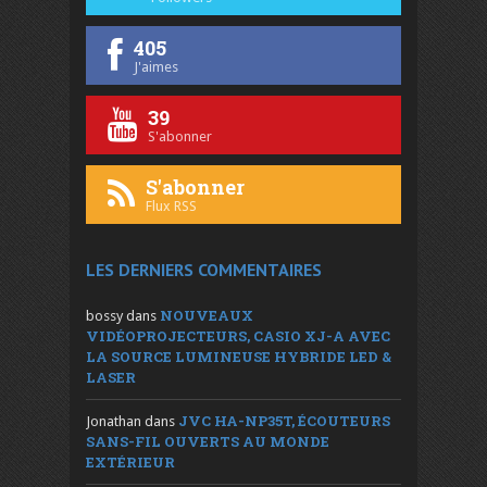
405
J'aimes
39
S'abonner
S'abonner
Flux RSS
LES DERNIERS COMMENTAIRES
NOUVEAUX
bossy
dans
VIDÉOPROJECTEURS, CASIO XJ-A AVEC
LA SOURCE LUMINEUSE HYBRIDE LED &
LASER
JVC HA-NP35T, ÉCOUTEURS
Jonathan
dans
SANS-FIL OUVERTS AU MONDE
EXTÉRIEUR