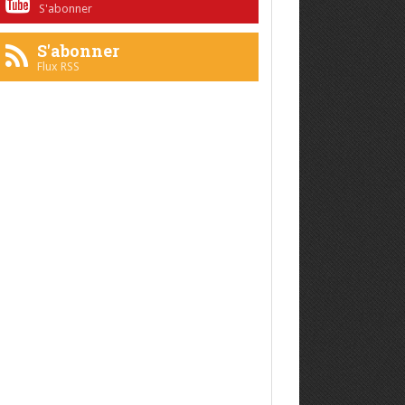
S'abonner
S'abonner
Flux RSS