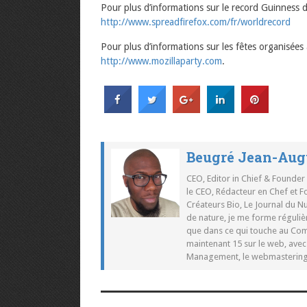
Pour plus d’informations sur le record Guinness de
http://www.spreadfirefox.com/fr/worldrecord
Pour plus d’informations sur les fêtes organisées
http://www.mozillaparty.com
.
Beugré Jean-Aug
CEO, Editor in Chief & Founder
le CEO, Rédacteur en Chef et F
Créateurs Bio, Le Journal du 
de nature, je me forme réguliè
que dans ce qui touche au Co
maintenant 15 sur le web, ave
Management, le webmastering e