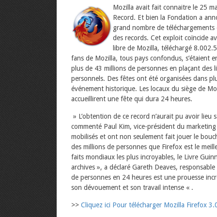
Mozilla avait fait connaitre le 25 
Record. Et bien la Fondation a anno
grand nombre de téléchargements d’
des records. Cet exploit coïncide a
libre de Mozilla, téléchargé 8.002
fans de Mozilla, tous pays confondus, s’étaient e
plus de 43 millions de personnes en plaçant des li
personnels. Des fêtes ont été organisées dans pl
événement historique. Les locaux du siège de Moz
accueillirent une fête qui dura 24 heures.
» L’obtention de ce record n’aurait pu avoir lieu s
commenté Paul Kim, vice-président du marketing
mobilisés et ont non seulement fait jouer le bouche 
des millions de personnes que Firefox est le meill
faits mondiaux les plus incroyables, le Livre Guinn
archives », a déclaré Gareth Deaves, responsable 
de personnes en 24 heures est une prouesse incr
son dévouement et son travail intense « .
>>
Cliquez ici Pour télécharger Mozilla Firefox 3.