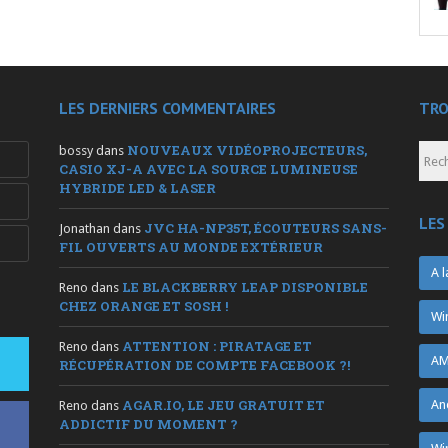
LES DERNIERS COMMENTAIRES
TRO
NOUVEAUX VIDÉOPROJECTEURS,
bossy
dans
CASIO XJ-A AVEC LA SOURCE LUMINEUSE
HYBRIDE LED & LASER
LES
JVC HA-NP35T, ÉCOUTEURS SANS-
Jonathan
dans
FIL OUVERTS AU MONDE EXTÉRIEUR
A l
LE BLACKBERRY LEAP DISPONIBLE
Reno
dans
CHEZ ORANGE ET SOSH !
Wi
ATTENTION : PIRATAGE ET
Reno
dans
AM
RÉCUPÉRATION DE COMPTE FACEBOOK ?!
AGAR.IO, LE JEU GRATUIT ET
An
Reno
dans
ADDICTIF DU MOMENT ?