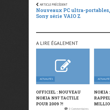
ARTICLE PRÉCÉDENT
Nouveaux PC ultra-portables
Sony série VAIO Z
A LIRE ÉGALEMENT
ACTUALITÉS
ACTUALITÉ
OFFICIEL : NOUVEAU
NOKIA 
NOKIA N97 TACTILE
RAPPEL
POUR 2009 ?!
MILLIO
0 Commentaires