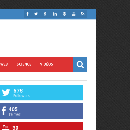
 WEB
SCIENCE
VIDÉOS
675
Followers
405
J'aimes
39