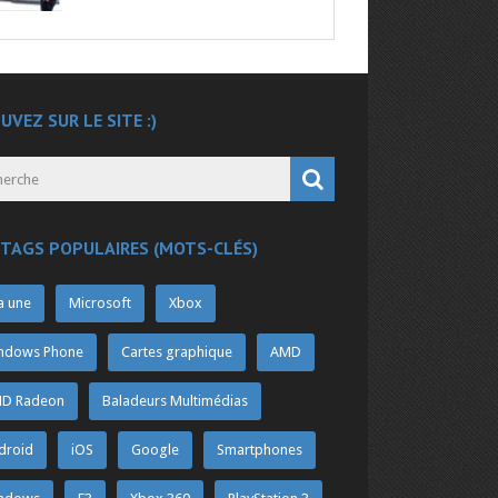
UVEZ SUR LE SITE :)
 TAGS POPULAIRES (MOTS-CLÉS)
a une
Microsoft
Xbox
ndows Phone
Cartes graphique
AMD
D Radeon
Baladeurs Multimédias
droid
iOS
Google
Smartphones