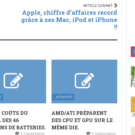
ARTICLE SUIVANT
,
Apple, chiffre d’affaires record
grâce à ses Mac, iPod et iPhone
!!
S
ACTUALITÉS
: COÛTS DU
AMD/ATI PRÉPARENT
 DES 46
DES CPU ET GPU SUR LE
NS DE BATTERIES.
MÊME DIE.
0 Commentaires
0 Commentaires