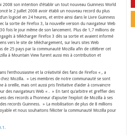
mai 2008 son intention d’établir un tout nouveau Guinness World
ncé le 2 juillet 2008 avoir établi un nouveau record du plus
un logiciel en 24 heures, et entre ainsi dans le Livre Guinness
vec la sortie de Firefox 3, la nouvelle version du navigateur Web
.530 fois le jour même de son lancement.
Plus de 1,7 millions de
ngagés à télécharger Firefox 3 dès sa sortie et avaient informé
ens vers le site de téléchargement, sur leurs sites Web
us de 25 pays par la communauté Mozilla afin de célébrer cet
illa à Mountain View furent aussi mis à contribution et
ans l’enthousiasme et la créativité des fans de Firefox « , a
 chez Mozilla. » Les membres de notre communauté se sont
à oreille, mais ont aussi pris l’initiative d’aider à convaincre
eur des navigateurs Web « . » En tant qu’arbitre et greffier des
ess des records a l’honneur d’ajouter l’exploit de Mozilla à ses
des records Guinness. » La mobilisation de plus de 8 millions
oyable et nous souhaitons féliciter la communauté Mozilla pour
0.1.