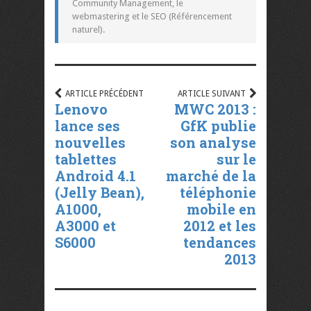
Community Management, le
webmastering et le SEO (Référencement
naturel).
ARTICLE PRÉCÉDENT
ARTICLE SUIVANT
Lenovo
MWC 2013 :
lance ses
GfK publie
nouvelles
son analyse
tablettes
sur le
Android 4.1
marché de la
(Jelly Bean),
téléphonie
A1000,
mobile en
A3000 et
2012 et les
S6000
tendances
2013