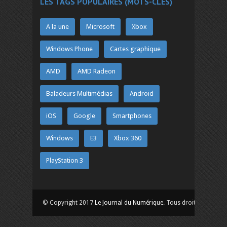
LES TAGS POPULAIRES (MOTS-CLÉS)
A la une
Microsoft
Xbox
Windows Phone
Cartes graphique
AMD
AMD Radeon
Baladeurs Multimédias
Android
iOS
Google
Smartphones
Windows
E3
Xbox 360
PlayStation 3
© Copyright 2017
Le Journal du Numérique
. Tous droits réservés.