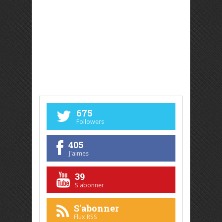
675
Followers
405
J'aimes
39
S'abonner
S'abonner
Flux RSS