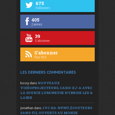
675
Followers
405
J'aimes
39
S'abonner
S'abonner
Flux RSS
LES DERNIERS COMMENTAIRES
NOUVEAUX
bossy
dans
VIDÉOPROJECTEURS, CASIO XJ-A AVEC
LA SOURCE LUMINEUSE HYBRIDE LED &
LASER
JVC HA-NP35T, ÉCOUTEURS
Jonathan
dans
SANS-FIL OUVERTS AU MONDE