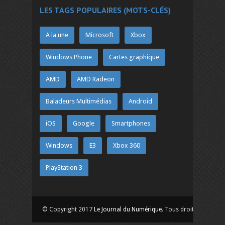
LES TAGS POPULAIRES (MOTS-CLÉS)
A la une
Microsoft
Xbox
Windows Phone
Cartes graphique
AMD
AMD Radeon
Baladeurs Multimédias
Android
iOS
Google
Smartphones
Windows
E3
Xbox 360
PlayStation 3
© Copyright 2017
Le Journal du Numérique
. Tous droits réservés.