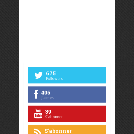
675
Followers
405
J'aimes
39
S'abonner
S'abonner