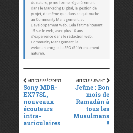
de nature, je me forme régulièrement
dans le Marketing Digital, la gestion de
projet, de même que dans ce qui touche
au Community Management, au
Developpement Web. Cela fait maintenant
15 sur le web, avec plus 10 ans
d'expérience dans le rédaction web,
Community Management, le
webmastering et le SEO (Référencement
naturel).
ARTICLE PRÉCÉDENT
ARTICLE SUIVANT
Sony MDR-
Jeûne : Bon
EX77SL,
mois de
nouveaux
Ramadân à
écouteurs
tous les
intra-
Musulmans
auriculaires
!!