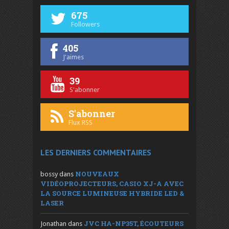
675
Followers
405
J'aimes
39
S'abonner
S'abonner
Flux RSS
LES DERNIERS COMMENTAIRES
NOUVEAUX
bossy
dans
VIDÉOPROJECTEURS, CASIO XJ-A AVEC
LA SOURCE LUMINEUSE HYBRIDE LED &
LASER
JVC HA-NP35T, ÉCOUTEURS
Jonathan
dans