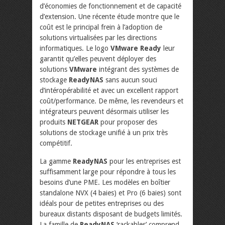
d’économies de fonctionnement et de capacité
d’extension. Une récente étude montre que le
coût est le principal frein à l’adoption de
solutions virtualisées par les directions
informatiques. Le logo
VMware Ready
leur
garantit qu’elles peuvent déployer des
solutions
VMware
intégrant des systèmes de
stockage
ReadyNAS
sans aucun souci
d’intéropérabilité et avec un excellent rapport
coût/performance. De même, les revendeurs et
intégrateurs peuvent désormais utiliser les
produits
NETGEAR
pour proposer des
solutions de stockage unifié à un prix très
compétitif.
La gamme
ReadyNAS
pour les entreprises est
suffisamment large pour répondre à tous les
besoins d’une PME. Les modèles en boîtier
standalone NVX (4 baies) et Pro (6 baies) sont
idéals pour de petites entreprises ou des
bureaux distants disposant de budgets limités.
La famille de
ReadyNAS
‘rackables’ comprend