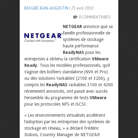
BEUGRÉ JEAN-AUGUSTIN
| 23 avril 2010
0 COMMENTAIRES
NETGEAR
annonce que sa
famille professionnelle de
systèmes de stockage
haute performance
ReadyNAS
pour les
entreprises a obtenu la certification
VMware
Ready
. Tous les modèles professionnels, qu’il
s’agisse des boîtiers standalone (NVX et Pro)
ou des solutions ‘rackables’ (2100 et 3200), y
compris les
ReadyNAS
rackables 3100 et 4200
récemment annoncés, ont passé avec succès
l’ensemble du programme de tests
VMware
pour les protocoles NFS et iSCSI.
« Les environnements virtualisés accélèrent
l’adoption par les entreprises des systèmes de
stockage en réseau, » a déclaré Frédéric
Dubois, Country Manager de NETGEAR