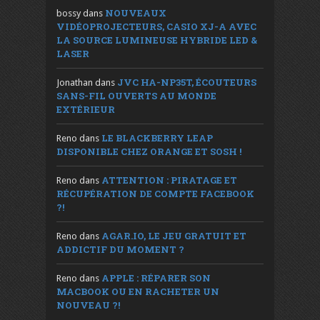
NOUVEAUX
bossy
dans
VIDÉOPROJECTEURS, CASIO XJ-A AVEC
LA SOURCE LUMINEUSE HYBRIDE LED &
LASER
JVC HA-NP35T, ÉCOUTEURS
Jonathan
dans
SANS-FIL OUVERTS AU MONDE
EXTÉRIEUR
LE BLACKBERRY LEAP
Reno
dans
DISPONIBLE CHEZ ORANGE ET SOSH !
ATTENTION : PIRATAGE ET
Reno
dans
RÉCUPÉRATION DE COMPTE FACEBOOK
?!
AGAR.IO, LE JEU GRATUIT ET
Reno
dans
ADDICTIF DU MOMENT ?
APPLE : RÉPARER SON
Reno
dans
MACBOOK OU EN RACHETER UN
NOUVEAU ?!