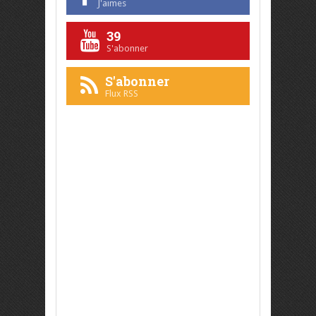
J'aimes
39
S'abonner
S'abonner
Flux RSS