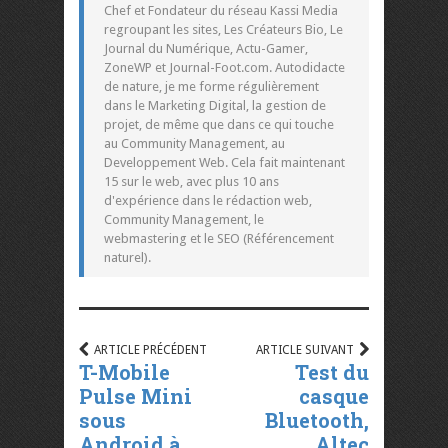
Chef et Fondateur du réseau Kassi Media
regroupant les sites, Les Créateurs Bio, Le
Journal du Numérique, Actu-Gamer,
ZoneWP et Journal-Foot.com. Autodidacte
de nature, je me forme régulièrement
dans le Marketing Digital, la gestion de
projet, de même que dans ce qui touche
au Community Management, au
Developpement Web. Cela fait maintenant
15 sur le web, avec plus 10 ans
d'expérience dans le rédaction web,
Community Management, le
webmastering et le SEO (Référencement
naturel).
ARTICLE PRÉCÉDENT
ARTICLE SUIVANT
T-Mobile
Test du
Pulse Mini
casque
sous
Bluetooth,
Android à
Altec