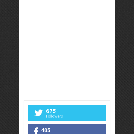
675
Followers
405