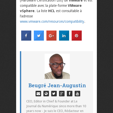
(Hardware Certification List) de
VMware
et est
compatible avec la plate-forme
VMware
vSphere
. La liste
HCL
est consultable à
l’adresse
www.vmware.com/resources/compatibility
.
Beugré Jean-Augustin
CEO, Editor in Chief & Founder at Le
Journal du Numérique since more than 10
years now - Je suis le CEO, Rédacteur en