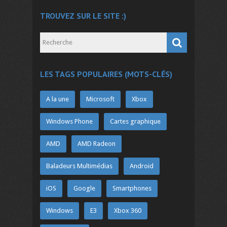
TROUVEZ SUR LE SITE :)
LES TAGS POPULAIRES (MOTS-CLÉS)
A la une
Microsoft
Xbox
Windows Phone
Cartes graphique
AMD
AMD Radeon
Baladeurs Multimédias
Android
iOS
Google
Smartphones
Windows
E3
Xbox 360