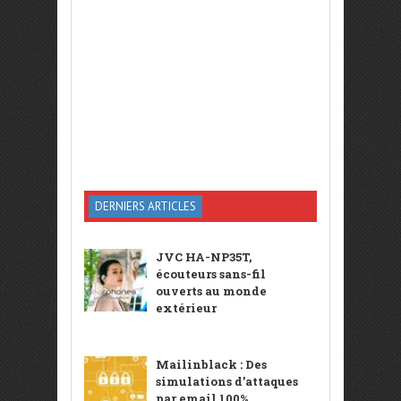
DERNIERS ARTICLES
JVC HA-NP35T,
écouteurs sans-fil
ouverts au monde
extérieur
Mailinblack : Des
simulations d’attaques
par email 100%