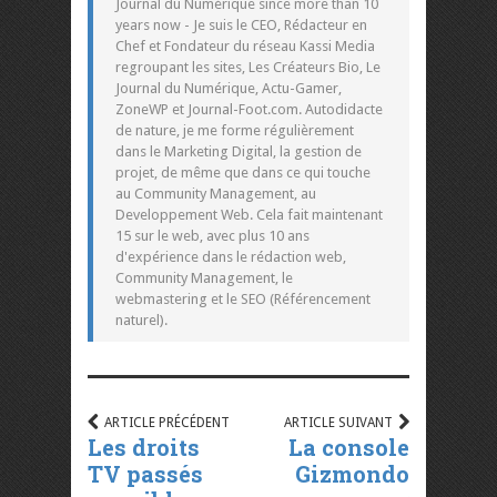
Journal du Numérique since more than 10
years now - Je suis le CEO, Rédacteur en
Chef et Fondateur du réseau Kassi Media
regroupant les sites, Les Créateurs Bio, Le
Journal du Numérique, Actu-Gamer,
ZoneWP et Journal-Foot.com. Autodidacte
de nature, je me forme régulièrement
dans le Marketing Digital, la gestion de
projet, de même que dans ce qui touche
au Community Management, au
Developpement Web. Cela fait maintenant
15 sur le web, avec plus 10 ans
d'expérience dans le rédaction web,
Community Management, le
webmastering et le SEO (Référencement
naturel).
ARTICLE PRÉCÉDENT
ARTICLE SUIVANT
Les droits
La console
TV passés
Gizmondo