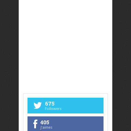
675
Followers
405
J'aimes