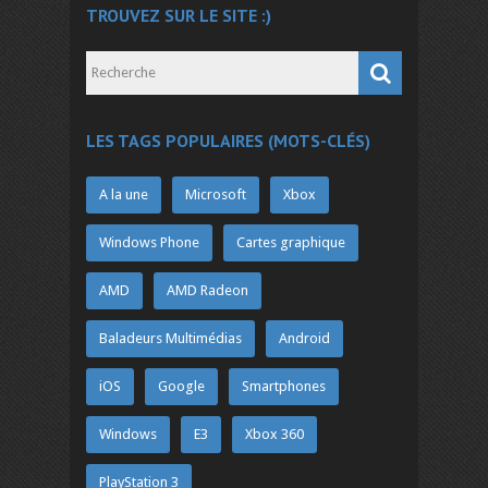
TROUVEZ SUR LE SITE :)
LES TAGS POPULAIRES (MOTS-CLÉS)
A la une
Microsoft
Xbox
Windows Phone
Cartes graphique
AMD
AMD Radeon
Baladeurs Multimédias
Android
iOS
Google
Smartphones
Windows
E3
Xbox 360
PlayStation 3