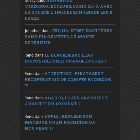
NOUVEAUX
bossy
dans
VIDÉOPROJECTEURS, CASIO XJ-A AVEC
LA SOURCE LUMINEUSE HYBRIDE LED &
LASER
JVC HA-NP35T, ÉCOUTEURS
Jonathan
dans
SANS-FIL OUVERTS AU MONDE
EXTÉRIEUR
LE BLACKBERRY LEAP
Reno
dans
DISPONIBLE CHEZ ORANGE ET SOSH !
ATTENTION : PIRATAGE ET
Reno
dans
RÉCUPÉRATION DE COMPTE FACEBOOK
?!
AGAR.IO, LE JEU GRATUIT ET
Reno
dans
ADDICTIF DU MOMENT ?
APPLE : RÉPARER SON
Reno
dans
MACBOOK OU EN RACHETER UN
NOUVEAU ?!