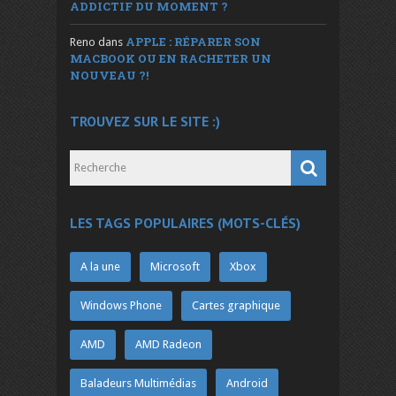
ADDICTIF DU MOMENT ?
APPLE : RÉPARER SON
Reno
dans
MACBOOK OU EN RACHETER UN
NOUVEAU ?!
TROUVEZ SUR LE SITE :)
LES TAGS POPULAIRES (MOTS-CLÉS)
A la une
Microsoft
Xbox
Windows Phone
Cartes graphique
AMD
AMD Radeon
Baladeurs Multimédias
Android