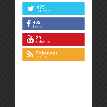
675
Followers
405
J'aimes
39
S'abonner
S'abonner
Flux RSS