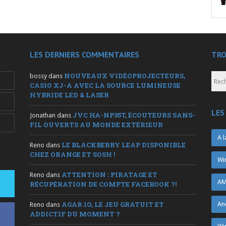
LES DERNIERS COMMENTAIRES
TRO
NOUVEAUX VIDÉOPROJECTEURS,
bossy
dans
CASIO XJ-A AVEC LA SOURCE LUMINEUSE
HYBRIDE LED & LASER
LES
JVC HA-NP35T, ÉCOUTEURS SANS-
Jonathan
dans
FIL OUVERTS AU MONDE EXTÉRIEUR
A l
LE BLACKBERRY LEAP DISPONIBLE
Reno
dans
CHEZ ORANGE ET SOSH !
Wi
ATTENTION : PIRATAGE ET
Reno
dans
AM
RÉCUPÉRATION DE COMPTE FACEBOOK ?!
AGAR.IO, LE JEU GRATUIT ET
An
Reno
dans
ADDICTIF DU MOMENT ?