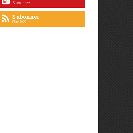
S'abonner
S'abonner
Flux RSS