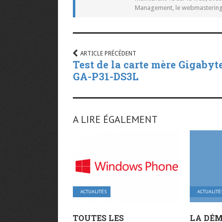
Management, le webmastering e
ARTICLE PRÉCÉDENT
Test de la carte mère Gigabyt
GA-P31-DS3L
A LIRE ÉGALEMENT
ACTUALITÉS
ACTUALITÉ
TOUTES LES
LA DÉM