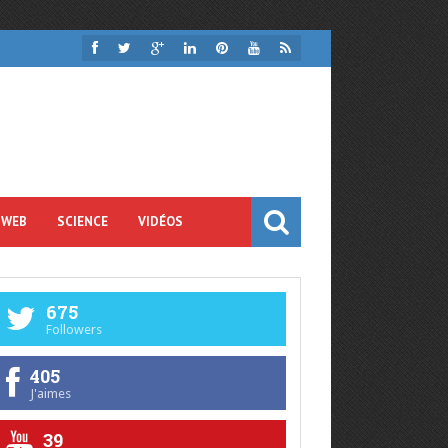
 WEB
SCIENCE
VIDÉOS
675
Followers
405
J'aimes
39