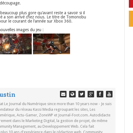
 découpage.
re beaucoup plus gore qu’avant reste a savoir si il
ré a son arrivé chez nous. Le titre de Tomonobu
pour le courant de l’année sur Xbox 360.
 nouvelles images du jeu :
ustin
 at Le Journal du Numérique since more than 10 years now - Je suis
ondateur du réseau Kassi Media regroupant les sites, Les
Numérique, Actu-Gamer, ZoneWP et Journal-Foot.com. Autodidacte
rement dans le Marketing Digital, la gestion de projet, de même
mmunity Management, au Developpement Web. Cela fait
c plus 10 ans d'expérience dans le rédaction web, Community