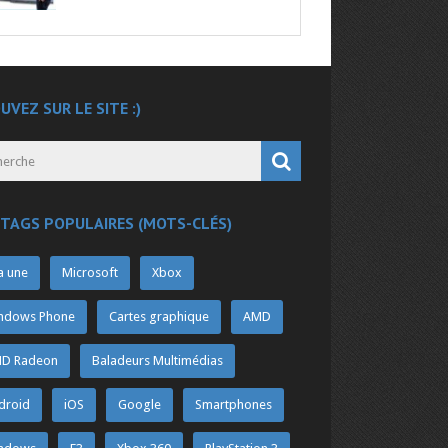
UVEZ SUR LE SITE :)
 TAGS POPULAIRES (MOTS-CLÉS)
a une
Microsoft
Xbox
ndows Phone
Cartes graphique
AMD
D Radeon
Baladeurs Multimédias
droid
iOS
Google
Smartphones