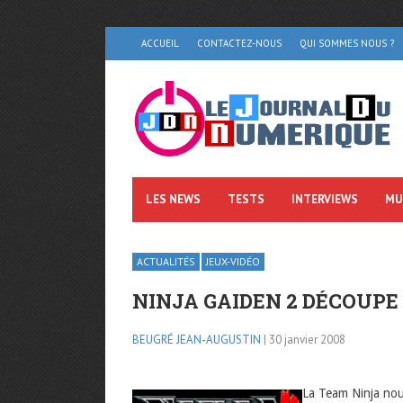
ACCUEIL
CONTACTEZ-NOUS
QUI SOMMES NOUS ?
LES NEWS
TESTS
INTERVIEWS
MU
ACTUALITÉS
JEUX-VIDÉO
NINJA GAIDEN 2 DÉCOUPE
BEUGRÉ JEAN-AUGUSTIN
| 30 janvier 2008
La Team Ninja nou