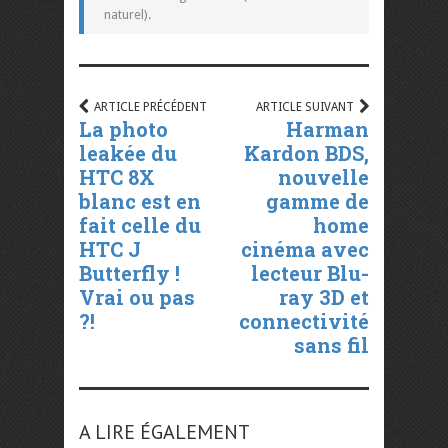
naturel).
ARTICLE PRÉCÉDENT
ARTICLE SUIVANT
La photo
Harman
leakée du
Kardon BDS,
HTC 8X
nouvelle
blanc est en
gamme de
fait celle du
home
HTC J
cinéma avec
Butterfly !
lecteur Blu-
Vrai ou pas
ray 3D et
?!
connectivité
sans fil
A LIRE ÉGALEMENT