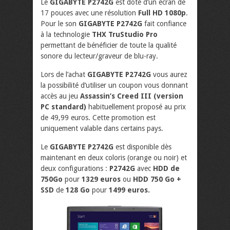
Le
GIGABYTE P2742G
est doté d’un écran de
17 pouces avec une résolution
Full HD 1080p
.
Pour le son
GIGABYTE P2742G
fait confiance
à la technologie
THX TruStudio Pro
permettant de bénéficier de toute la qualité
sonore du lecteur/graveur de blu-ray.
Lors de l’achat
GIGABYTE P2742G
vous aurez
la possibilité d’utiliser un coupon vous donnant
accès au jeu
Assassin’s Creed III (version
PC standard)
habituellement proposé au prix
de 49,99 euros. Cette promotion est
uniquement valable dans certains pays.
Le
GIGABYTE P2742G
est disponible dès
maintenant en deux coloris (orange ou noir) et
deux configurations :
P2742G
avec
HDD de
750Go
pour
1329 euros
ou
HDD 750 Go +
SSD
de
128 Go
pour
1499 euros.