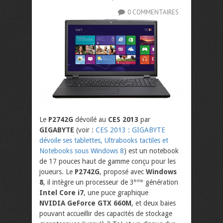
0 COMMENTAIRES
Le
P2742G
dévoilé au
CES 2013
par
GIGABYTE
(voir :
CES 2013 : GIGABYTE
dévoile ses tablettes, Ultrabooks tactiles et
Notebooks sous Windows 8
) est un notebook
de 17 pouces haut de gamme conçu pour les
joueurs. Le
P2742G
, proposé avec
Windows
8
, il intègre un processeur de 3
génération
ème
Intel Core i7
, une puce graphique
NVIDIA GeForce GTX 660M
, et deux baies
pouvant accueillir des capacités de stockage