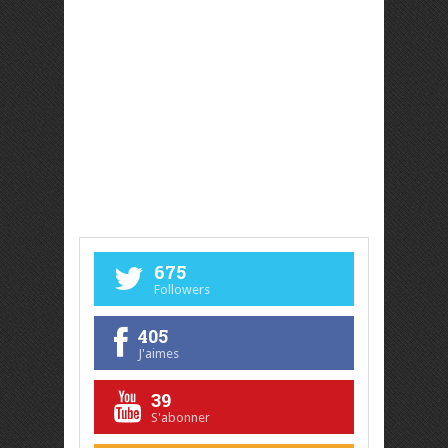
675
Followers
405
J'aimes
39
S'abonner