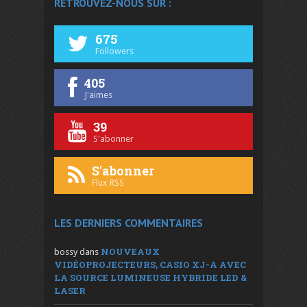
RETROUVEZ-NOUS SUR :
675
Followers
405
J'aimes
39
S'abonner
S'abonner
Flux RSS
LES DERNIERS COMMENTAIRES
NOUVEAUX
bossy
dans
VIDÉOPROJECTEURS, CASIO XJ-A AVEC
LA SOURCE LUMINEUSE HYBRIDE LED &
LASER