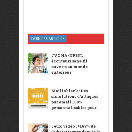
DERNIERS ARTICLES
JVC HA-NP35T,
écouteurs sans-fil
ouverts au monde
extérieur
Mailinblack : Des
simulations d’attaques
par email 100%
personnalisables pour ...
Jeux vidéo : +167% de
Cyberattaques depuis la