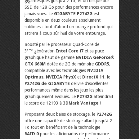
gigantesques (jusqu’à 2 To) et un disque dur
SSD de 128 Go pour des performances encore
jamais vues. Le
GIGABYTE P2742G
est
disponible en deux couleurs absolument
sublimes : tout d’abord un orange profond qui
attirera à coup sûr l’œil de votre entourage.
Boosté par le processeur Quad-Core de
3
génération
Intel Core i7
et sa puce
ème
graphique haut de gamme
NVIDIA GeForce®
GTX 660M
dotée de 2G de mémoire
GDDR5
,
compatible avec les technologies
NVIDIA
Optimus, NVIDIA PhysX
et
DirectX 11
, le
P2742G de GIGABYTE
délivre d’excellentes
performances même dans les jeux les plus
graphiquement évolués. Le
P2742G
atteindrait
le score de 12193 à
3DMark Vantage
!
Proposant deux baies de stockage, le
P2742G
offre une capacité de stockage allant jusqu’à 2
To tout en bénéficiant de la technologie
RAID 0
pour les aficionados de performance.