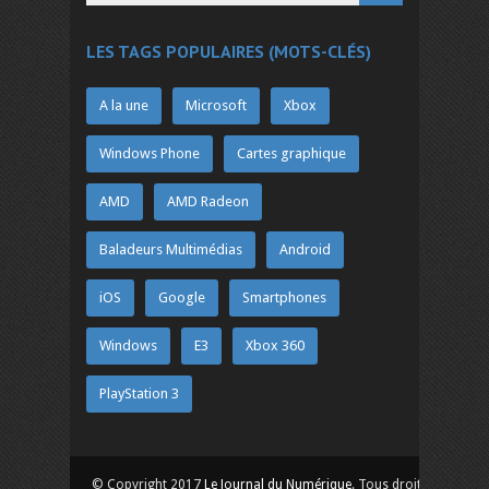
LES TAGS POPULAIRES (MOTS-CLÉS)
A la une
Microsoft
Xbox
Windows Phone
Cartes graphique
AMD
AMD Radeon
Baladeurs Multimédias
Android
iOS
Google
Smartphones
Windows
E3
Xbox 360
PlayStation 3
© Copyright 2017
Le Journal du Numérique
. Tous droits réservés.