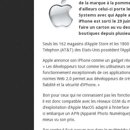
de la marque à la pomme,
d’ailleurs celui-ci port
Systems avec qui Apple 
iPhone est sorti le 29 ju
faire un carton au vu des
boutiques depuis plusieu
Seuls les 162 magasins d’Apple Store et les 180
Telephon (AT&T) des Etats-Unis possèdent l’App
Apple annonce son iPhone comme un gadget révol
« Les développeurs tout comme les utilisateurs ser
fonctionnement exceptionnels de ces application
normes Web 2.0 permet aux développeurs de créer
fiabilité et la sécurité d’iPhone. »
Bon pour ceux qui ne connaissent pas les fonction
il est donc compatible avec les réseaux GSM du m
d’exploitation d’Apple MacOS adapté à l’interface
ci embarque un APN (Appareil Photo Numérique) 
mieux vu son prix.