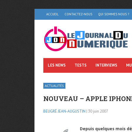
ACCUEIL
CONTACTEZ-NOUS
QUI SOMMES NOUS ?
LES NEWS
TESTS
INTERVIEWS
MU
ACTUALITÉS
NOUVEAU – APPLE IPHONE
BEUGRÉ JEAN-AUGUSTIN
| 30 juin 2007
Depuis quelques mois dé