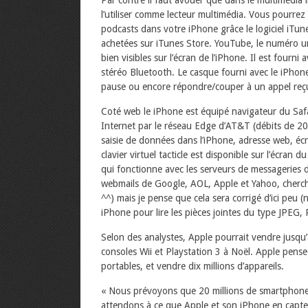
Par contre il faut avouer que dans le multimédia
l’utiliser comme lecteur multimédia. Vous pourrez
podcasts dans votre iPhone grâce le logiciel iTun
achetées sur iTunes Store. YouTube, le numéro u
bien visibles sur l’écran de l’iPhone. Il est four
stéréo Bluetooth. Le casque fourni avec le iPho
pause ou encore répondre/couper à un appel reç
Coté web le iPhone est équipé navigateur du Safa
Internet par le réseau Edge d’AT&T (débits de 200
saisie de données dans l’iPhone, adresse web, é
clavier virtuel tacticle est disponible sur l’écran
qui fonctionne avec les serveurs de messageries 
webmails de Google, AOL, Apple et Yahoo, cherche
^^) mais je pense que cela sera corrigé d’ici peu (
iPhone pour lire les pièces jointes du type JPEG
Selon des analystes, Apple pourrait vendre jusq
consoles Wii et Playstation 3 à Noël. Apple pens
portables, et vendre dix millions d’appareils.
« Nous prévoyons que 20 millions de smartphone
attendons à ce que Apple et son iPhone en capte 2