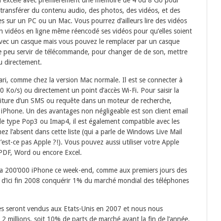
 il excèle avec premièrement une mémoire de 4 ou 8 Go pour
 transférer du contenu audio, des photos, des vidéos, et des
es sur un PC ou un Mac. Vous pourrez d’ailleurs lire des vidéos
n vidéos en ligne même réencodé ses vidéos pour qu’elles soient
ni avec un casque mais vous pouvez le remplacer par un casque
ne peu servir de télécommande, pour changer de de son, mettre
u directement.
ri, comme chez la version Mac normale. Il est se connecter à
 Ko/s) ou directement un point d’accès Wi-Fi. Pour saisir la
criture d’un SMS ou requête dans un moteur de recherche,
 du iPhone. Un des avantages non négligeable est son client email
de type Pop3 ou Imap4, il est également compatible avec les
z l’absent dans cette liste (qui a parle de Windows Live Mail
n’est-ce pas Apple ?!). Vous pouvez aussi utiliser votre Apple
, PDF, Word ou encore Excel.
u’a 200’000 iPhone ce week-end, comme aux premiers jours des
e d’ici fin 2008 conquérir 1% du marché mondial des téléphones
s seront vendus aux Etats-Unis en 2007 et nous nous
 millions, soit 10% de parts de marché avant la fin de l’année.