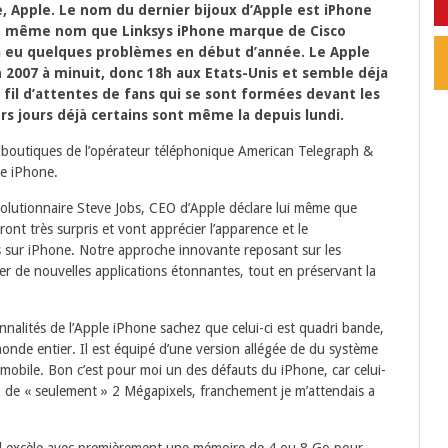
 Apple. Le nom du dernier bijoux d’Apple est iPhone
e le même nom que Linksys iPhone marque de Cisco
a eu quelques problèmes en début d’année. Le Apple
in 2007 à minuit, donc 18h aux Etats-Unis et semble déja
 fil d’attentes de fans qui se sont formées devant les
rs jours déjà certains sont même la depuis lundi.
0 boutiques de l’opérateur téléphonique American Telegraph &
le iPhone.
utionnaire Steve Jobs, CEO d’Apple déclare lui même que
ont très surpris et vont apprécier l’apparence et le
s sur iPhone. Notre approche innovante reposant sur les
 de nouvelles applications étonnantes, tout en préservant la
nalités de l’Apple iPhone sachez que celui-ci est quadri bande,
onde entier. Il est équipé d’une version allégée de du système
 mobile. Bon c’est pour moi un des défauts du iPhone, car celui-
de « seulement » 2 Mégapixels, franchement je m’attendais a