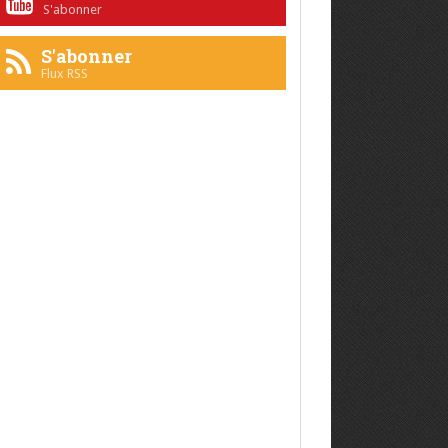
S'abonner
S'abonner
Flux RSS