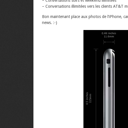
– Conversations soirs et weekend illimitées
– Conversations illimitées vers les clients AT&T m
Bon maintenant place aux photos de l’iPhone, car
news. :-)