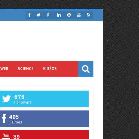
 WEB
SCIENCE
VIDÉOS
675
Followers
405
J'aimes
39