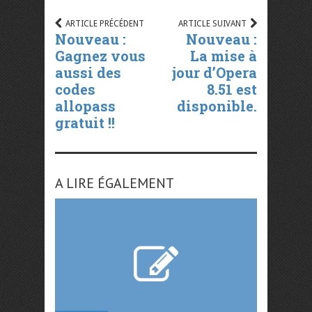
ARTICLE PRÉCÉDENT
ARTICLE SUIVANT
Nouveau :
Nouveau :
Gagnez vous
La mise à
aussi des
jour d’Opera
codes
8.51 est
allopass
disponible.
gratuit !!
A LIRE ÉGALEMENT