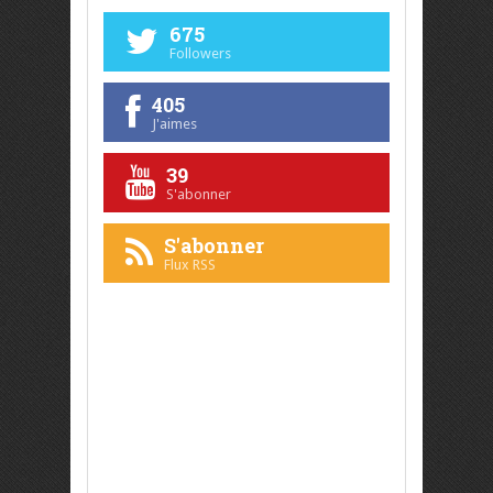
675
Followers
405
J'aimes
39
S'abonner
S'abonner
Flux RSS