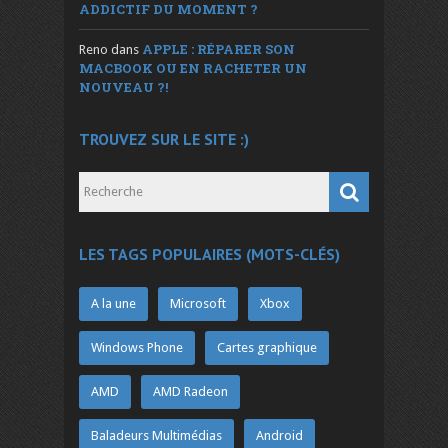
ADDICTIF DU MOMENT ?
APPLE : RÉPARER SON
Reno
dans
MACBOOK OU EN RACHETER UN
NOUVEAU ?!
TROUVEZ SUR LE SITE :)
LES TAGS POPULAIRES (MOTS-CLÉS)
A la une
Microsoft
Xbox
Windows Phone
Cartes graphique
AMD
AMD Radeon
Baladeurs Multimédias
Android