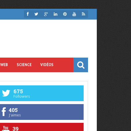
 WEB
SCIENCE
VIDÉOS
675
Followers
405
J'aimes
39