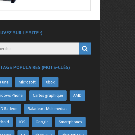
UVEZ SUR LE SITE :)
 TAGS POPULAIRES (MOTS-CLÉS)
a une
Microsoft
Xbox
ndows Phone
Cartes graphique
AMD
D Radeon
Baladeurs Multimédias
droid
iOS
Google
Smartphones