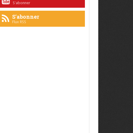
S'abonner
S'abonner
Flux RSS