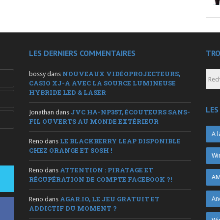
LES DERNIERS COMMENTAIRES
TRO
NOUVEAUX VIDÉOPROJECTEURS,
bossy
dans
CASIO XJ-A AVEC LA SOURCE LUMINEUSE
HYBRIDE LED & LASER
LES
JVC HA-NP35T, ÉCOUTEURS SANS-
Jonathan
dans
FIL OUVERTS AU MONDE EXTÉRIEUR
A l
LE BLACKBERRY LEAP DISPONIBLE
Reno
dans
CHEZ ORANGE ET SOSH !
Wi
ATTENTION : PIRATAGE ET
Reno
dans
AM
RÉCUPÉRATION DE COMPTE FACEBOOK ?!
AGAR.IO, LE JEU GRATUIT ET
An
Reno
dans
ADDICTIF DU MOMENT ?