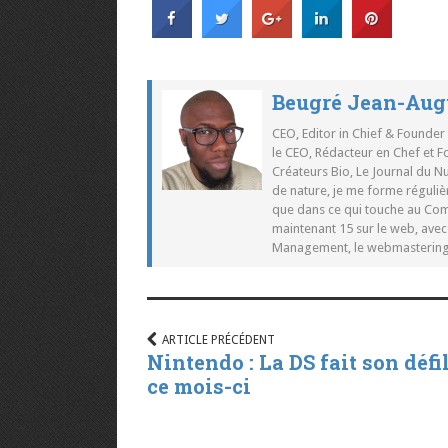
Beugré Jean-Aug
CEO, Editor in Chief & Founder
le CEO, Rédacteur en Chef et F
Créateurs Bio, Le Journal du 
de nature, je me forme réguliè
que dans ce qui touche au Co
maintenant 15 sur le web, ave
Management, le webmastering e
ARTICLE PRÉCÉDENT
Nintendo : La DS fait son défi
ce mois-ci