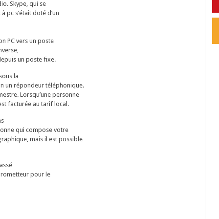
io. Skype, qui se
à pc s’était doté d’un
son PC vers un poste
nverse,
depuis un poste fixe.
sous la
ion un répondeur téléphonique.
imestre. Lorsqu’une personne
 facturée au tarif local.
ns
rsonne qui compose votre
aphique, mais il est possible
passé
 prometteur pour le