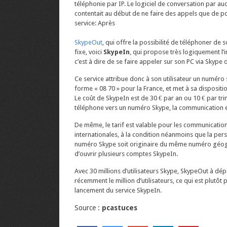
téléphonie par IP. Le logiciel de conversation par aud
contentait au début de ne faire des appels que de pc 
service: Après
SkypeOut
, qui offre la possibilité de téléphoner de 
fixe, voici
SkypeIn
, qui propose très logiquement l’i
c’est à dire de se faire appeler sur son PC via Skype 
Ce service attribue donc à son utilisateur un numéro 
forme « 08 70 » pour la France, et met à sa disposit
Le coût de SkypeIn est de 30 € par an ou 10 € par tr
téléphone vers un numéro Skype, la communication est
De même, le tarif est valable pour les communicatio
internationales, à la condition néanmoins que la pe
numéro Skype soit originaire du même numéro géogr
d’ouvrir plusieurs comptes SkypeIn.
Avec 30 millions d’utilisateurs Skype, SkypeOut à dé
récemment le million d’utilisateurs, ce qui est plutôt
lancement du service SkypeIn.
Source :
pcastuces