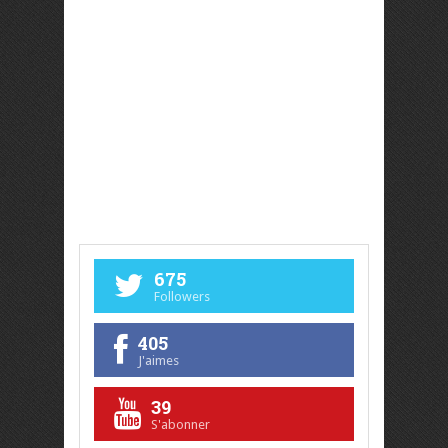
675
Followers
405
J'aimes
39
S'abonner