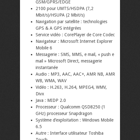
GSM/GPRS/EDGE
2100 pour UMTS/HSDPA (7,2
Mbit/s)/HSUPA (2 Mbit/s)
Navigation par satellite : technologies
GPS & A GPS intégrées
Service vidéo : CorePlayer de Core Codec
Navigateur : Microsoft Internet Explorer
Mobile 6
Messagerie : SMS, MMS, e mail, « push e
mail » Microsoft Direct, messagerie
instantanée
Audio : MP3, AAC, AAC+, AMR NB, AMR
WB, WMA, WAV
Vidéo : H.263, H.264, MPEG4, WMV,
Divx
Java : MIDP 2.0
Processeur : Qualcomm QSD8250 (1
GHz) processeur Snapdragon
Système d’exploitation : Windows Mobile
6.5
Autre : Interface utilisateur Toshiba
Touch