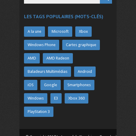
LES TAGS POPULAIRES (MOTS-CLÉS)
A la une
Microsoft
Xbox
Windows Phone
Cartes graphique
AMD
AMD Radeon
Baladeurs Multimédias
Android
iOS
Google
Smartphones
Windows
E3
Xbox 360
PlayStation 3