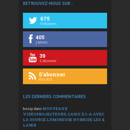
RETROUVEZ-NOUS SUR :
675
Followers
405
J'aimes
39
S'abonner
S'abonner
Flux RSS
LES DERNIERS COMMENTAIRES
NOUVEAUX
bossy
dans
VIDÉOPROJECTEURS, CASIO XJ-A AVEC
LA SOURCE LUMINEUSE HYBRIDE LED &
LASER