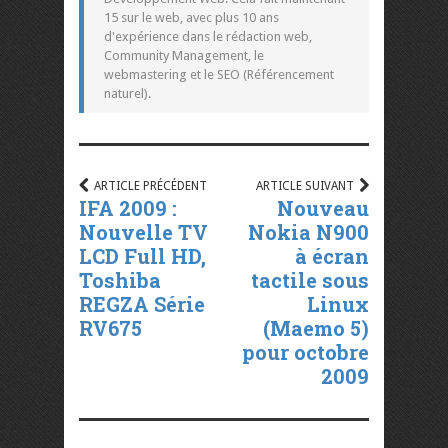
15 sur le web, avec plus 10 ans
d'expérience dans le rédaction web,
Community Management, le
webmastering et le SEO (Référencement
naturel).
ARTICLE PRÉCÉDENT
ARTICLE SUIVANT
IFA 2009 :
Nouveau
Nouvelle TV
Nokia N900
LCD Full HD,
à écran
Toshiba
tactile sous
REGZA Série
Linux
RV675
(Maemo 5)
pour octobre
2009