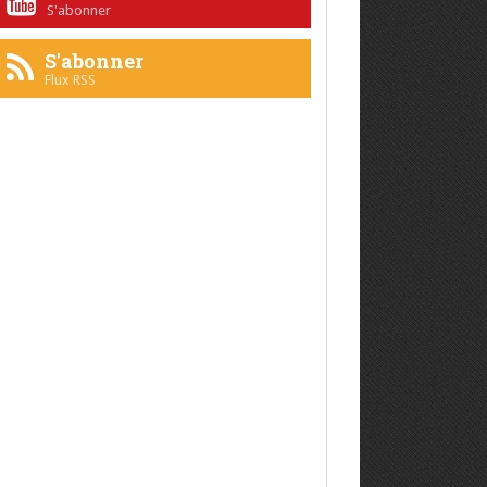
S'abonner
S'abonner
Flux RSS