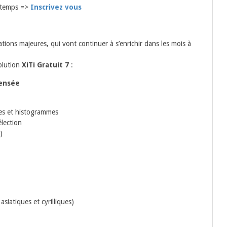
e temps =>
Inscrivez vous
ions majeures, qui vont continuer à s’enrichir dans les mois à
olution
XiTi Gratuit 7
:
pensée
es et histogrammes
élection
)
asiatiques et cyrilliques)