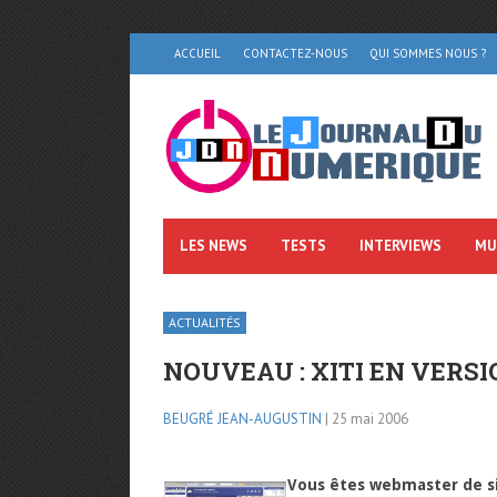
ACCUEIL
CONTACTEZ-NOUS
QUI SOMMES NOUS ?
LES NEWS
TESTS
INTERVIEWS
MU
ACTUALITÉS
NOUVEAU : XITI EN VERSI
BEUGRÉ JEAN-AUGUSTIN
| 25 mai 2006
Vous êtes webmaster de sit