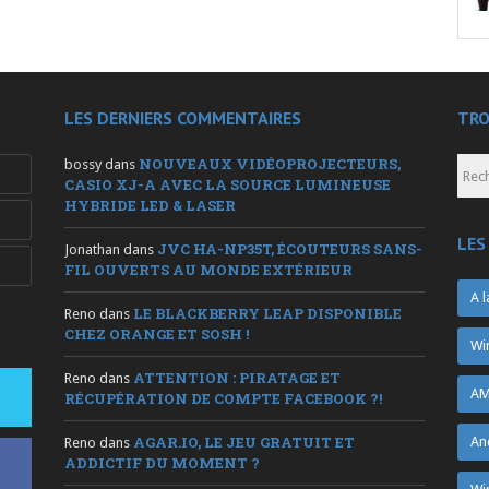
LES DERNIERS COMMENTAIRES
TRO
NOUVEAUX VIDÉOPROJECTEURS,
bossy
dans
CASIO XJ-A AVEC LA SOURCE LUMINEUSE
HYBRIDE LED & LASER
LES
JVC HA-NP35T, ÉCOUTEURS SANS-
Jonathan
dans
FIL OUVERTS AU MONDE EXTÉRIEUR
A l
LE BLACKBERRY LEAP DISPONIBLE
Reno
dans
CHEZ ORANGE ET SOSH !
Wi
ATTENTION : PIRATAGE ET
Reno
dans
AM
RÉCUPÉRATION DE COMPTE FACEBOOK ?!
AGAR.IO, LE JEU GRATUIT ET
An
Reno
dans
ADDICTIF DU MOMENT ?