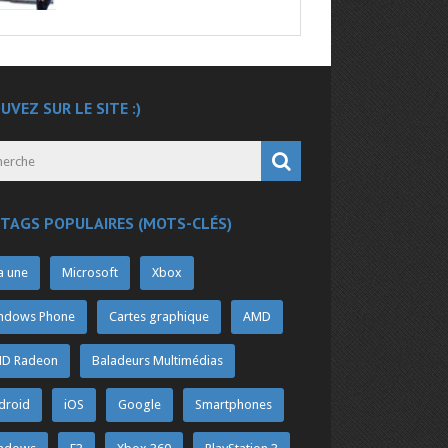
UVEZ SUR LE SITE :)
 TAGS POPULAIRES (MOTS-CLÉS)
a une
Microsoft
Xbox
ndows Phone
Cartes graphique
AMD
D Radeon
Baladeurs Multimédias
droid
iOS
Google
Smartphones