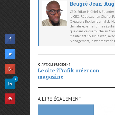
Beugré Jean-Aug
CEO, Editor in Chief & Founder
le CEO, Rédacteur en Chef et F
Créateurs Bio, Le Journal du 
de nature, je me forme réguliè
que dans ce qui touche au Co
maintenant 15 sur le web, ave
Management, le webmastering e
ARTICLE PRÉCÉDENT
Le site iTrafik créer son
magazine
0
A LIRE ÉGALEMENT