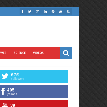
 WEB
SCIENCE
VIDÉOS
675
Followers
405
J'aimes
39