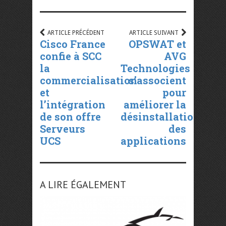
ARTICLE PRÉCÉDENT
ARTICLE SUIVANT
Cisco France
OPSWAT et
confie à SCC
AVG
la
Technologies
commercialisation
s’associent
et
pour
l’intégration
améliorer la
de son offre
désinstallation
Serveurs
des
UCS
applications
A LIRE ÉGALEMENT