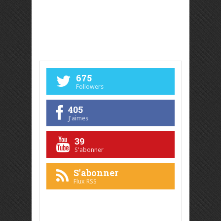
675
Followers
405
J'aimes
39
S'abonner
S'abonner
Flux RSS