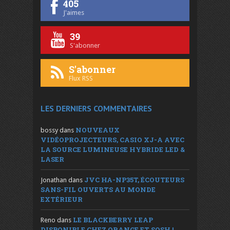
405
J'aimes
39
S'abonner
S'abonner
Flux RSS
LES DERNIERS COMMENTAIRES
NOUVEAUX
bossy
dans
VIDÉOPROJECTEURS, CASIO XJ-A AVEC
LA SOURCE LUMINEUSE HYBRIDE LED &
LASER
JVC HA-NP35T, ÉCOUTEURS
Jonathan
dans
SANS-FIL OUVERTS AU MONDE
EXTÉRIEUR
LE BLACKBERRY LEAP
Reno
dans
DISPONIBLE CHEZ ORANGE ET SOSH !