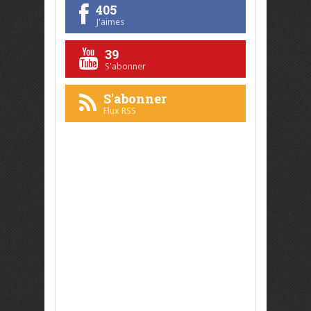
405
J'aimes
39
S'abonner
S'abonner
Flux RSS