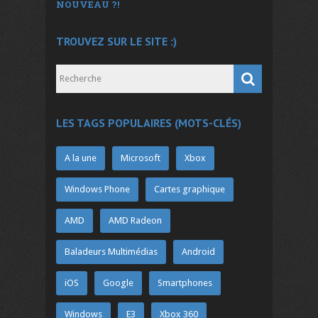
NOUVEAU ?!
TROUVEZ SUR LE SITE :)
LES TAGS POPULAIRES (MOTS-CLÉS)
A la une
Microsoft
Xbox
Windows Phone
Cartes graphique
AMD
AMD Radeon
Baladeurs Multimédias
Android
iOS
Google
Smartphones
Windows
E3
Xbox 360