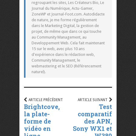
regroupant les sites, Les Créateurs Bio, Le
Journal du Numérique, Actu-Gamer,
ZoneWP et Journal-Foot.com. Autodidacte
de nature, je me forme régulièrement
dans le Marketing Digital, la gestion de
projet, de même que dans ce qui touche
au Community Management, au
Developpement Web. Cela fait maintenant
15 sur le web, avec plus 10 ans
d'expérience dans le rédaction web,
Community Management, le
webmastering et le SEO (Référencement
naturel).
ARTICLE PRÉCÉDENT
ARTICLE SUIVANT
Brightcove,
Test
la plate-
comparatif
forme de
des APN,
vidéo en
Sony WX1 et
ligne
W380