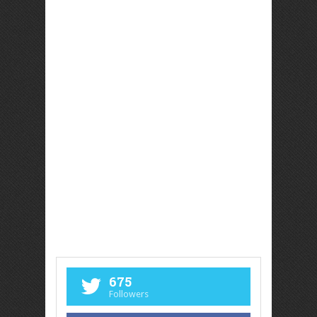
675
Followers