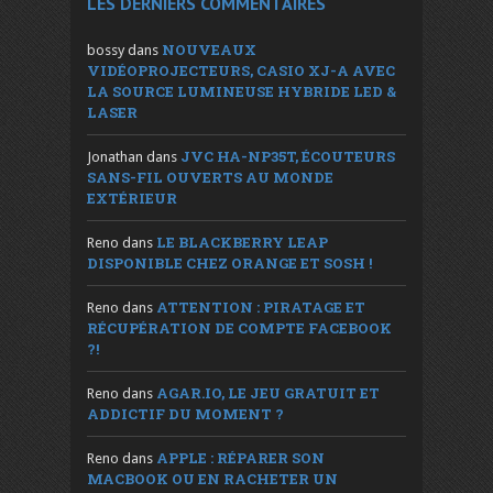
LES DERNIERS COMMENTAIRES
NOUVEAUX
bossy
dans
VIDÉOPROJECTEURS, CASIO XJ-A AVEC
LA SOURCE LUMINEUSE HYBRIDE LED &
LASER
JVC HA-NP35T, ÉCOUTEURS
Jonathan
dans
SANS-FIL OUVERTS AU MONDE
EXTÉRIEUR
LE BLACKBERRY LEAP
Reno
dans
DISPONIBLE CHEZ ORANGE ET SOSH !
ATTENTION : PIRATAGE ET
Reno
dans
RÉCUPÉRATION DE COMPTE FACEBOOK
?!
AGAR.IO, LE JEU GRATUIT ET
Reno
dans
ADDICTIF DU MOMENT ?
APPLE : RÉPARER SON
Reno
dans
MACBOOK OU EN RACHETER UN