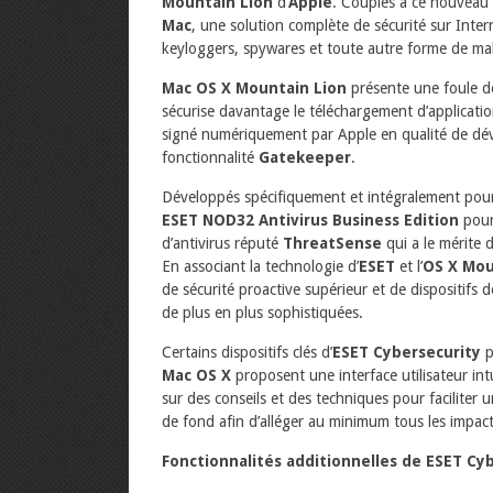
Mountain Lion
d’
Apple
. Couplés à ce nouveau s
Mac
, une solution complète de sécurité sur Inter
keyloggers, spywares et toute autre forme de malw
Mac OS X Mountain Lion
présente une foule de
sécurise davantage le téléchargement d’applicatio
signé numériquement par Apple en qualité de dével
fonctionnalité
Gatekeeper
.
Développés spécifiquement et intégralement pou
ESET NOD32 Antivirus Business Edition
pou
d’antivirus réputé
ThreatSense
qui a le mérite 
En associant la technologie d’
ESET
et l’
OS X Mou
de sécurité proactive supérieur et de dispositif
de plus en plus sophistiquées.
Certains dispositifs clés d’
ESET Cybersecurity
p
Mac OS X
proposent une interface utilisateur in
sur des conseils et des techniques pour faciliter
de fond afin d’alléger au minimum tous les impacts
Fonctionnalités additionnelles de ESET Cyb