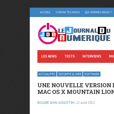
ACCUEIL
CONTACTEZ-NOUS
QUI SOMMES NOUS ?
LES NEWS
TESTS
INTERVIEWS
MU
ACTUALITÉS
SECURITÉ & WEB
SOFTWARE
UNE NOUVELLE VERSION 
MAC OS X MOUNTAIN LIO
BEUGRÉ JEAN-AUGUSTIN
| 22 août 2012