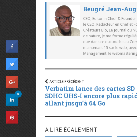
Beugré Jean-Aug
CEO, Editor in Chief & Founder
le CEO, Rédacteur en Chef et F
Créateurs Bio, Le Journal du 
de nature, je me forme réguliè
que dans ce qui touche au Co
maintenant 15 sur le web, ave
Management, le webmastering e
ARTICLE PRÉCÉDENT
Verbatim lance des cartes SD
0
SDHC UHS-I encore plus rapi
allant jusqu’à 64 Go
A LIRE ÉGALEMENT