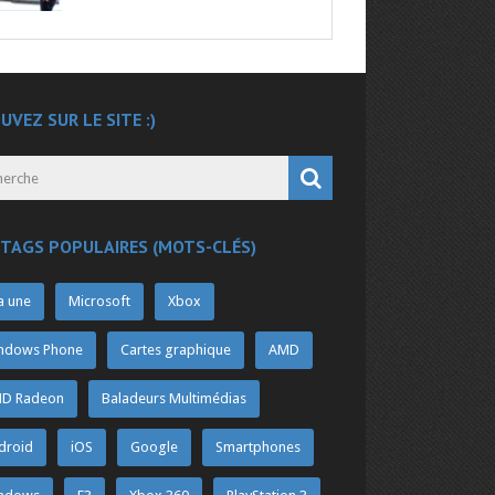
UVEZ SUR LE SITE :)
 TAGS POPULAIRES (MOTS-CLÉS)
a une
Microsoft
Xbox
ndows Phone
Cartes graphique
AMD
D Radeon
Baladeurs Multimédias
droid
iOS
Google
Smartphones