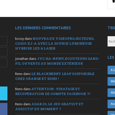
LES DERNIERS COMMENTAIRES
TRO
NOUVEAUX VIDÉOPROJECTEURS,
bossy
dans
CASIO XJ-A AVEC LA SOURCE LUMINEUSE
HYBRIDE LED & LASER
LES
JVC HA-NP35T, ÉCOUTEURS SANS-
Jonathan
dans
FIL OUVERTS AU MONDE EXTÉRIEUR
A l
LE BLACKBERRY LEAP DISPONIBLE
Reno
dans
CHEZ ORANGE ET SOSH !
Wi
ATTENTION : PIRATAGE ET
Reno
dans
AM
RÉCUPÉRATION DE COMPTE FACEBOOK ?!
AGAR.IO, LE JEU GRATUIT ET
An
Reno
dans
ADDICTIF DU MOMENT ?