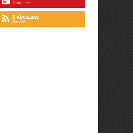
S'abonner
S'abonner
Flux RSS