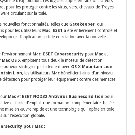
ystème d’exploitation, ces logiciels apportent aux utilisateurs
net pour les protéger contre les virus, vers, chevaux de Troyes,
are circulant sur la toile.
 nouvelles fonctionnalités, telles que
Gatekeeper
, qui
ns pour les utilisateurs
Mac
.
ESET
a été entièrement contrôlé et
oppeur d’application certifié en relation avec la nouvelle
r l’environnement
Mac
,
ESET Cybersecurity
pour
Mac
et
r
Mac OS X
emploient tous deux le moteur de détection
de pouvoir s’intégrer parfaitement avec
OS X Mountain Lion
.
ntain Lion
, les utilisateurs
Mac
bénéficient ainsi d’un niveau
s de détection pour protéger leur équipement contre des menaces
our
Mac
et
ESET NOD32 Antivirus Business Edition
pour
tuitive et facile d’emploi, une formation complémentaire basée
 une mise en œuvre rapide et une technologie qui opère en toile
 sur l’exécution globale.
ersecurity pour Mac :