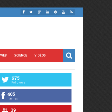
 WEB
SCIENCE
VIDÉOS
675
Followers
405
J'aimes
39