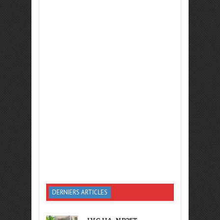
DERNIERS ARTICLES
JVC HA-NP35T,