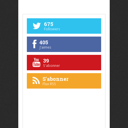
675
Followers
405
J'aimes
39
S'abonner
S'abonner
Flux RSS